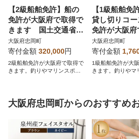
【2級船舶免許】船の
【1級船舶免
免許が大阪府で取得で
貸し切りコー
きます 国土交通省指
免許が大阪府
定 登録小型船舶免許
きます 国土
大阪府忠岡町
大阪府忠岡町
教習所
定
寄付金額
320,000
円
寄付金額
1,76
2級船舶免許が大阪府で取得で
1級船舶免許が大
きます。釣りやマリンスポー
きます。釣りやマ
ツ、クルージングが楽しめま
ツ、クルージング
す。
す。
大阪府忠岡町からのおすすめ