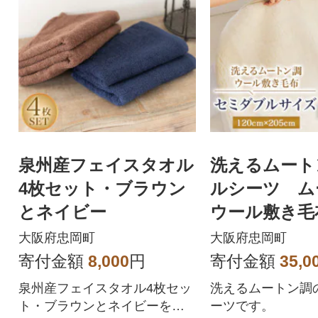
泉州産フェイスタオル
洗えるムート
4枚セット・ブラウン
ルシーツ ム
とネイビー
ウール敷き毛
ダブルサイズ 
大阪府忠岡町
大阪府忠岡町
x205cm
寄付金額
8,000
円
寄付金額
35,0
泉州産フェイスタオル4枚セッ
洗えるムートン調
ト・ブラウンとネイビーを各2
ーツです。