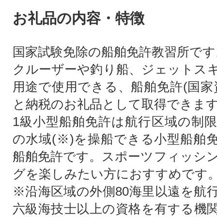
お礼品の内容・特徴
国家試験免除の船舶免許教習所です
クルーザーや釣り船、ジェットス
用途で使用できる、船舶免許(国家
と納税のお礼品として取得できま
1級小型船舶免許は航行区域の制
の水域(※)を操船できる小型船舶
船舶免許です。スポーツフィッシ
グを楽しみたい方におすすめです
※沿海区域の外側80海里以遠を航
六級海技士以上の資格を有する機