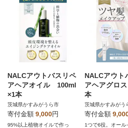
NALCアウトバスリペ
NALCアウ
アヘアオイル 100ml
アヘアグロス 
×1本
本
茨城県かすみがうら市
茨城県かすみがう
寄付金額
9,000
円
寄付金額
9,00
95%以上植物オイルで作っ
1つで6役。オール