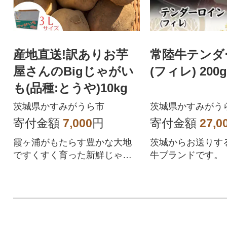
産地直送!訳ありお芋
常陸牛テンダ
屋さんのBigじゃがい
(フィレ) 200g
も(品種:とうや)10kg
茨城県かすみがうら市
茨城県かすみがう
寄付金額
7,000
円
寄付金額
27,0
霞ヶ浦がもたらす豊かな大地
茨城からお送りす
ですくすく育った新鮮じゃが
牛ブランドです。
いも。皮むきの時短にもなる
嬉しい大きさ♪