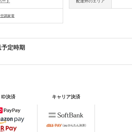
バード
配達外の
エリア
・空調家電
送予定時期
ID決済
キャリア決済