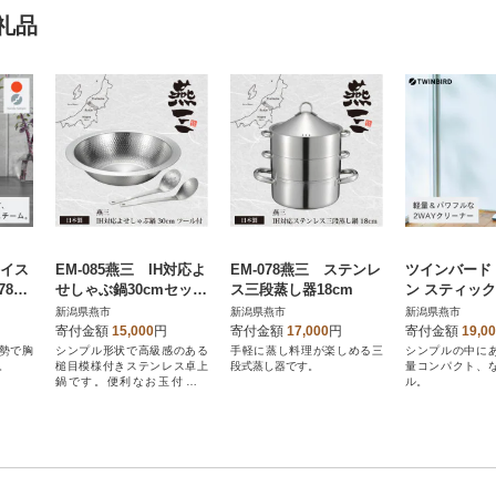
礼品
ェイス
EM-085燕三 IH対応よ
EM-078燕三 ステンレ
ツインバード
787P
せしゃぶ鍋30cmセット
ス三段蒸し器18cm
ン スティック
) 美
(お玉・穴あきお玉各1
ナー ( TC-E12
新潟県燕市
新潟県燕市
新潟県燕市
個付き)
掃除機
寄付金額
15,000
円
寄付金額
17,000
円
寄付金額
19,0
勢で胸
シンプル形状で高級感のある
手軽に蒸し料理が楽しめる三
シンプルの中に
。
槌目模様付きステンレス卓上
段式蒸し器です。
量コンパクト、
鍋です。便利なお玉付きで
ル。
す。