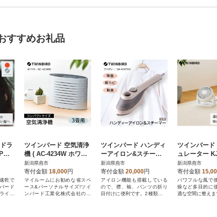
おすすめお礼品
アドラ
ツインバード 空気清浄
ツインバード ハンディ
ツインバード
JPW
機 ( AC-4234W ホワイ
ーアイロン&スチーマ
ュレーター KJ
美容
ト ) 3畳用 コンパクト
ー (SA-4097VOアイボ
室内換気や
新潟県燕市
新潟県燕市
新潟県燕市
リー) 衣類スチーマー
に
寄付金額
18,000
円
寄付金額
20,000
円
寄付金額
15,0
速乾で
マイルームにお勧めな省スペ
アイロン機能も搭載している
パワフルな風で
バード
ース&パーソナルサイズ!ツイ
ので、襟、袖、パンツの折り
燥など多目的に
ライヤ
ンバード工業化株式会社の空
目付けに便利です。2種類のア
適な空間に整えま
気清浄機。
タッチメント付