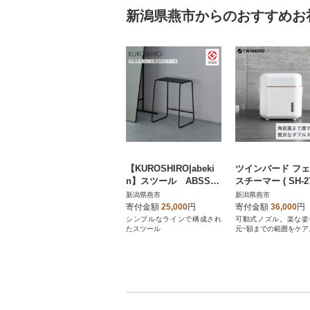
新潟県燕市からのおすすめお
【KUROSHIRO|abeki
ツインバード フ
n】スツール ABSS-B
スチーマー ( SH-2
-43(黒)
W パールホワイト 
新潟県燕市
新潟県燕市
顔器 美容
寄付金額
25,000
円
寄付金額
36,000
円
シンプルなラインで構成され
可動式ノズル。楽な姿
たスツール
元~額までの範囲をケア