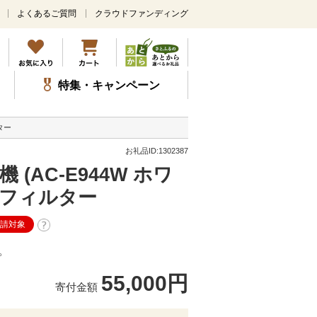
よくあるご質問
クラウドファンディング
メ
イ
ン
コ
ン
特集・キャンペーン
テ
ン
ツ
ター
に
ス
お礼品ID:1302387
キ
(AC-E944W ホワ
ッ
プ
PAフィルター
申請対象
。
55,000円
寄付金額