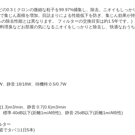
どの0.3ミクロンの微細な粒子を99.97%捕集し、除去。ニオイもしっか
で集じん面積を増加。目詰まりによる性能低下を防ぎ、集じん効果が持
の除去性能とは異なります。 フィルターの交換目安は約1.5年です。)
料理臭などお部屋の気になるニオイをしっかりと除去し、快適なおうち
、静音:18/18W、待機時:0.5/0.7W
.3)m3/min、静音:0.7(0.6)m3/min
標準:40dB以下(距離1m/A特性)、静音:25dB以下(距離1m/A特性)
ルター
庭でタバコ1日5本)