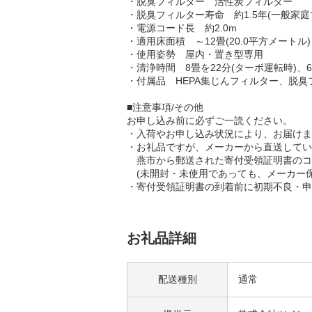
・脱臭フィルター 活性炭フィルター
・脱臭フィルター寿命 約1.5年(一般家庭
・電源コード長 約2.0m
・適用床面積 ～12畳(20.0平方メートル)
・使用姿勢 屋内・置き型専用
・清浄時間 8畳を22分(ターボ運転時)、6
・付属品 HEPA集じんフィルター、脱臭
■注意事項/その他
お申し込み前に必ずご一読ください。
・入荷やお申し込み状況により、お届けま
・お礼品ですが、メーカーから直送してい
燕市から郵送された寄付受領証明書のコ
(未開封・未使用であっても、メーカー保
・寄付受領証明書の到着前に初期不良・申
お礼品詳細
配送種別
通常