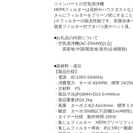
ツインバードの空気清浄機
HEPAフィルターは花粉やハウスダストな
さらにフィルターをプリーツ状にすること
(※フィルターの除去性能です。部屋全体へ
脱臭フィルター付でタバコ臭やペット臭、
■お礼品の内容について
・空気清浄機(AC-E944W)[1点]
原産地:中国/製造地:燕市(企画開発)
■原材料・成分
【製品仕様】
・電源 AC100V 50/60Hz
・消費電力 ターボ:43/49W、標準:24/25W
・主材料 PS
・製品寸法(約)W44×D14.5×H44cm
・製品重量(約)4.2kg
・風量 ターボ:2.4(2.4)m3/min、標準:1.3(1
・騒音 ターボ:50dB以下(距離1m/A特性)、
・タイマー仕様 動作時間:180分
・集じんフィルター HEPAプリーツフィ
・集じんフィルター寿命 約1.5年(一般家