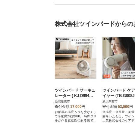
株式会社ツインバードからの
ツインバード サーキュ
ツインバード ケ
レーター ( KJ-D994W
イヤー (TB-G008
ホワイト ) 暖房効率 湿
ホワイト) 日本製 
新潟県燕市
新潟県燕市
気対策
寄付金額
17,000
円
寄付金額
53,000
円
お部屋の温度ムラを少なくし
低温度・低風量・美髪
て冷暖房の効率UP。 特殊グリ
髪をいたわる、ツイン
ルが作る直進性のある風で空
工業株式会社のケアド
気を強制循環。
ー。