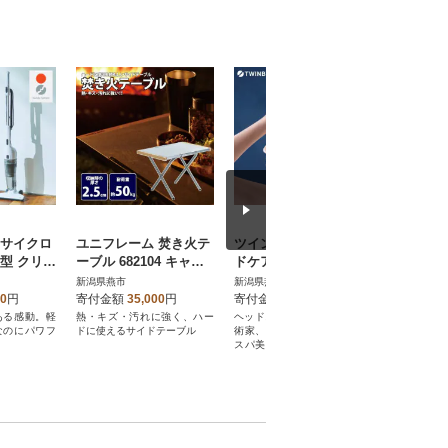
 サイクロ
ユニフレーム 焚き火テ
ツインバード 防水ヘッ
TY-030
型 クリー
ーブル 682104 キャン
ドケア機 ( TB-G001JP
テンレス卓
3SBK )
プ用品 アウトドア【44
PW ) 美容 スカルプケ
蒸し台付
新潟県燕市
新潟県燕市
新潟県燕市
1763】
ア
00
円
寄付金額
35,000
円
寄付金額
48,000
円
寄付金額
ある感動。軽
熱・キズ・汚れに強く、ハー
ヘッドスパ美容研究家/美容施
お鍋本体は
なのにパワフ
ドに使えるサイドテーブル
術家、山本先生監修。ヘッド
一体成形な
スパ美容のゴットハンドを再
単です。
現した本格美容機。