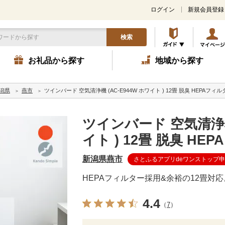
ログイン
新規会員登録
検索
お礼品から探す
地域から探す
潟県
燕市
ツインバード 空気清浄機 (AC-E944W ホワイト ) 12畳 脱臭 HEPAフィル
ツインバード 空気清浄機 
イト ) 12畳 脱臭 HE
新潟県燕市
さとふるアプリdeワンストップ
HEPAフィルター採用&余裕の12畳対応
4.4
（
7
）