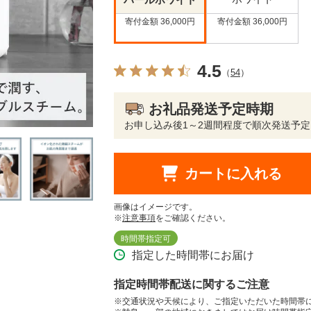
パールホワイト
寄付金額 36,000円
寄付金額 36,000円
4.5
（
54
）
お礼品発送予定時期
お申し込み後1～2週間程度で順次発送予定
カートに入れる
画像はイメージです。
※
注意事項
をご確認ください。
時間帯指定可
指定した時間帯にお届け
指定時間帯配送に関するご注意
※交通状況や天候により、ご指定いただいた時間帯