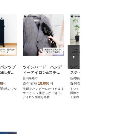
 パンツプ
ツインバード ハンデ
ツインバード ワイパー
ツインバー
25BLダー
ィーアイロン&スチー
スティック型 クリーナ
6W空気
ボンプレッ
マー ( SA-4095B ブラ
ー ( TC-5165R レッド )
類乾燥除
新潟県燕市
新潟県燕市
新潟県燕市
ド式
ック ) 衣類スチーマー
掃除機
燥除湿機
00
円
寄付金額
18,000
円
寄付金額
24,000
円
寄付金額
の1台2役
圧迫感の少な
洋服をハンガーにかけたまま
すいすい吸い取りながら拭き
1台で快適
サッとシワ伸ばしができる。
掃除ができる、ツインバード
空気もきれ
アイロン機能も搭載
工業株式会社のワイパー付掃
除機。