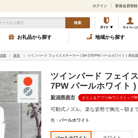
ログイン
新規会員登録
検索
お礼品から探す
地域から探す
潟県
燕市
ツインバード フェイススチーマー ( SH-2787PW パールホワイト ) 美顔
ツインバード フェイススチ
7PW パールホワイト )
新潟県燕市
さとふるアプリdeワンストップ
可動式ノズル。楽な姿勢で胸元～額ま
色：
パールホワイト
ホワイト