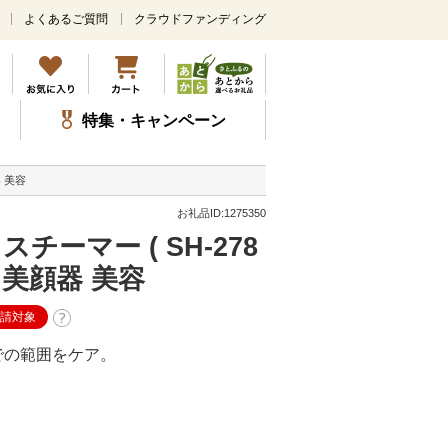
よくあるご質問
クラウドファンディング
メ
イ
ン
コ
ン
特集・キャンペーン
テ
ン
ツ
器 美容
に
ス
お礼品ID:1275350
キ
ーマー ( SH-278
ッ
プ
 美顔器 美容
申請対象
での範囲をケア。