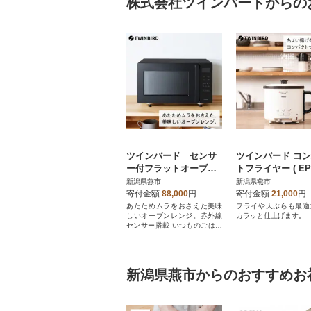
株式会社ツインバードからの
ツインバード センサ
ツインバード コ
ー付フラットオーブン
トフライヤー ( EP-
レンジ DR-E216B
4PW パールホワイ
新潟県燕市
新潟県燕市
電気フライヤー
寄付金額
88,000
円
寄付金額
21,000
円
あたためムラをおさえた美味
フライや天ぷらも最適
しいオーブンレンジ。赤外線
カラッと仕上げます。
センサー搭載 いつものごはん
を自動で適温あたため
新潟県燕市からのおすすめお