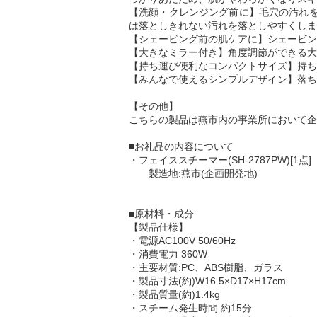
【洗顔・クレンジング前に】毛穴の汚れを
は落としきれない汚れを落としやすくしま
【シェービング前の肌ケアに】シェービン
【大きなミラー付き】角度調節ができる大
【持ち運び便利なコンパクトサイズ】持ち
【みんなで使えるシンプルデザイン】落ち
【その他】
こちらの製品は燕市内の事業所において企
■お礼品の内容について
・フェイススチーマー(SH-2787PW)[1点]
製造地:燕市(企画開発地)
■原材料・成分
【製品仕様】
・電源AC100V 50/60Hz
・消費電力 360W
・主要材質:PC、ABS樹脂、ガラス
・製品寸法(約)W16.5×D17×H17cm
・製品質量(約)1.4kg
・スチーム発生時間 約15分