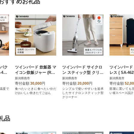
おすすめお礼品
ンパク
ツインバード 炊飯器 マ
ツインバード サイクロ
ツインバード
469
イコン炊飯ジャー (RM-
ン スティック型 クリー
レス ( SA-46
ト )
4547W ホワイト) 1.5合
ナー (TC-E124SPW ホ
クブルー) ズ
新潟県燕市
新潟県燕市
新潟県燕市
糖質カット
ワイト) 掃除機
サー スタン
寄付金額
30,000
円
寄付金額
20,000
円
寄付金額
52,0
温度で
食べたいときに食べたい分だ
シンプルで使いやすいを追求
部屋に置いても
けおいしい炊きたてごはん
したサイクロンスティック型
い省スペース設計
クリーナー
礼品