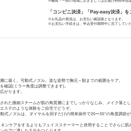
※離島・一部の地域におきましてはお届け時間帯指
「コンビニ決済」「Pay-easy決済」
※お礼品の発送は、お支払い確認後となります。
※お支払い手続きは、申込受付期間中に完了してい
層に届く。可動式ノズル。楽な姿勢で胸元～額までの範囲をケア。
を確認(ミラー角度は調整できます)。
広がります。
された微細スチームが肌の角質層にまでしっかりなじみ、メイク落とし
エステのような体験をご自宅でどうぞ。
動式ノズルは、ダイヤルを回すだけの簡単操作で20〜55°の角度調節
キンケアをするよりもフェイススチーマーと併用することでさらに肌水
ンケアに適した土台をつくります。