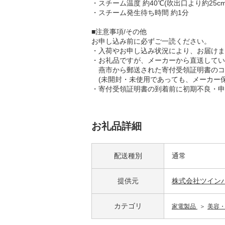
・スチーム温度 約40℃(吹出口より約25c
・スチーム発生待ち時間 約1分
■注意事項/その他
お申し込み前に必ずご一読ください。
・入荷やお申し込み状況により、お届けま
・お礼品ですが、メーカーから直送してい
燕市から郵送された寄付受領証明書のコ
(未開封・未使用であっても、メーカー保
・寄付受領証明書の到着前に初期不良・申
お礼品詳細
配送種別
通常
提供元
株式会社ツイン
カテゴリ
家電製品
美容