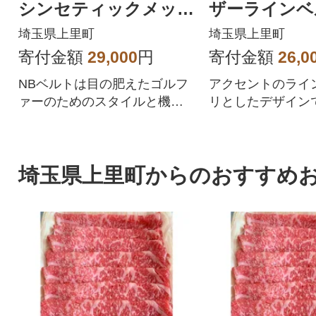
シンセティックメッシ
ザーラインベ
ュベルト ホワイト
nisex ブラ
埼玉県上里町
埼玉県上里町
012-6182002
2002
寄付金額
29,000
円
寄付金額
26,0
NBベルトは目の肥えたゴルフ
アクセントのライ
ァーのためのスタイルと機能
リとしたデザイン
性を融合させたステートメン
選ばずコーディネ
トピースです。
いアイテムです。
埼玉県上里町からのおすすめ