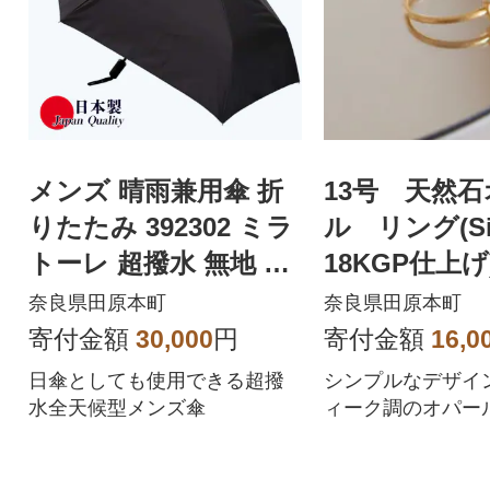
メンズ 晴雨兼用傘 折
13号 天然
りたたみ 392302 ミラ
ル リング(Sil
トーレ 超撥水 無地 日
18KGP仕上
本製 ブラック
奈良県田原本町
奈良県田原本町
寄付金額
30,000
円
寄付金額
16,0
日傘としても使用できる超撥
シンプルなデザイ
水全天候型メンズ傘
ィーク調のオパー
です。