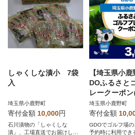
しゃくしな漬小 7袋
【埼玉県小鹿
入
DOふるさと
レークーポン(3
分)
埼玉県小鹿野町
埼玉県小鹿野町
寄付金額
10,000
円
寄付金額
10,0
石川漬物の「しゃくしな
GDOでゴルフ場
漬」、工場直送でお届けしま
予約時に利用できる3