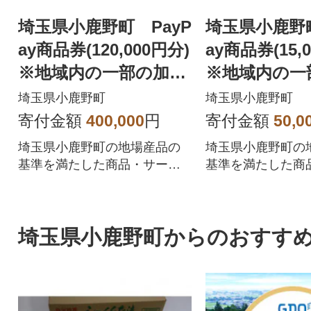
埼玉県小鹿野町 PayP
埼玉県小鹿野町
ay商品券(120,000円分)
ay商品券(15,
※地域内の一部の加盟
※地域内の一
店のみで利用可
店のみで利用
埼玉県小鹿野町
埼玉県小鹿野町
寄付金額
400,000
円
寄付金額
50,0
埼玉県小鹿野町の地場産品の
埼玉県小鹿野町の
基準を満たした商品・サービ
基準を満たした商
スを提供するPayPay加盟店で
スを提供するPayP
のお支払いにご利用いただけ
のお支払いにご利
ます。埼玉県小鹿野町在住の
ます。埼玉県小鹿
埼玉県小鹿野町からのおすす
方はPayPay商品券を受け取れ
方はPayPay商品
ませんのでご注意ください。
ませんのでご注意