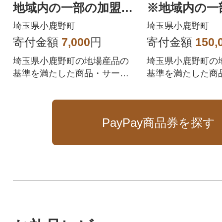
地域内の一部の加盟店
※地域内の一
のみで利用可
店のみで利用
埼玉県小鹿野町
埼玉県小鹿野町
寄付金額
7,000
円
寄付金額
150,
埼玉県小鹿野町の地場産品の
埼玉県小鹿野町の
基準を満たした商品・サービ
基準を満たした商
スを提供するPayPay加盟店で
スを提供するPayP
のお支払いにご利用いただけ
のお支払いにご利
ます。埼玉県小鹿野町在住の
ます。埼玉県小鹿
PayPay商品券を探す
方はPayPay商品券を受け取れ
方はPayPay商品
ませんのでご注意ください。
ませんのでご注意