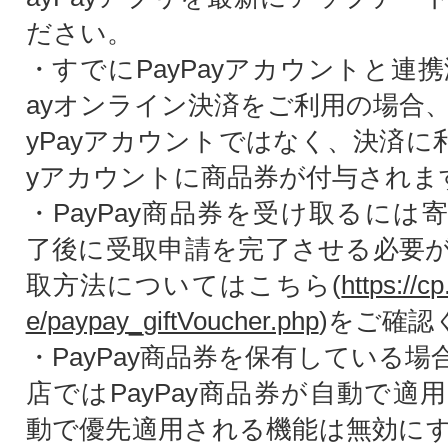
ださい。
・すでにPayPayアカウントと連携
ayオンライン決済をご利用の場合、
yPayアカウントではなく、決済に利
yアカウントに商品券が付与されま
・PayPay商品券を受け取るには
了後に受取申請を完了させる必要
取方法についてはこちら(
https://cp
e/paypay_giftVoucher.php
)をご確認
・PayPay商品券を保有している
店ではPayPay商品券が自動で適
動で優先適用される機能は無効に