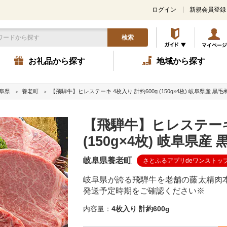
ログイン
新規会員登録
検索
お礼品から探す
地域から探す
阜県
養老町
【飛騨牛】ヒレステーキ 4枚入り 計約600g (150g×4枚) 岐阜県産 黒毛
【飛騨牛】ヒレステーキ 
(150g×4枚) 岐阜県産
岐阜県養老町
さとふるアプリdeワンストッ
岐阜県が誇る飛騨牛を老舗の藤太精肉
発送予定時期をご確認ください※
内容量：
4枚入り 計約600g