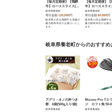
【毎月定期便】【飛騨
【毎月定期便】【
牛】ローススライス(す
牛】ローススライ
き焼き/しゃぶしゃぶ)1
き焼き/しゃぶしゃ
岐阜県養老町
岐阜県養老町
kg 岐阜県産 黒毛和牛
00g 岐阜県産 黒
寄付金額
120,000
円
寄付金額
60,000
円
全3回
全3回
岐阜県が誇る飛騨牛を老舗の
岐阜県が誇る飛騨牛を
藤太精肉本店がお届けいたし
藤太精肉本店がお届け
ます。
ます。
岐阜県養老町からのおすすめ
アグリ・オノの杵つき
Mizuno Pro T-3
餅 6袋(500g入り/袋)
ジ ロフト角:50-0
KJKB249905008
岐阜県養老町
岐阜県養老町