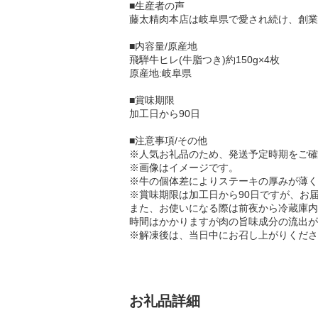
■生産者の声
藤太精肉本店は岐阜県で愛され続け、創業
■内容量/原産地
飛騨牛ヒレ(牛脂つき)約150g×4枚
原産地:岐阜県
■賞味期限
加工日から90日
■注意事項/その他
※人気お礼品のため、発送予定時期をご確
※画像はイメージです。
※牛の個体差によりステーキの厚みが薄く
※賞味期限は加工日から90日ですが、お
また、お使いになる際は前夜から冷蔵庫内
時間はかかりますが肉の旨味成分の流出が
※解凍後は、当日中にお召し上がりくださ
お礼品詳細