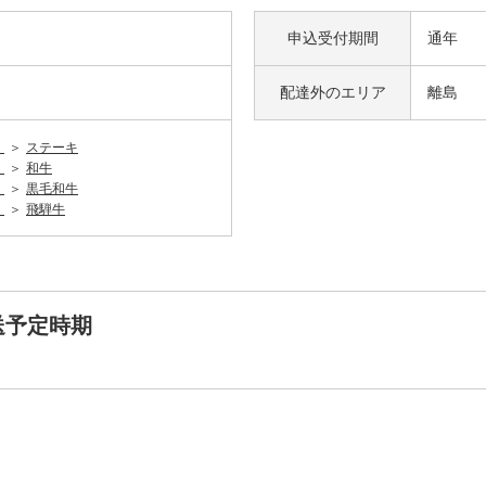
申込受付期間
通年
配達外の
エリア
離島
）
ステーキ
）
和牛
）
黒毛和牛
）
飛騨牛
送予定時期