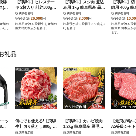
飛騨
【飛騨牛】ヒレステー
【飛騨牛】スジ肉 煮込
【飛騨牛】切
ス(す
キ 2枚入り 計約300g (1
み用 1kg 岐阜県産 黒毛
肉用 400g 
ぶ)5
50g×2枚) 岐阜県産
和牛 牛すじ
毛和牛
岐阜県養老町
岐阜県養老町
岐阜県養老町
毛和牛
寄付金額
26,000
円
寄付金額
8,000
円
寄付金額
10,0
老舗の
岐阜県が誇る飛騨牛を老舗の
岐阜県が誇る飛騨牛スジ肉を1
岐阜県が誇る飛
いたし
藤太精肉本店がお届け。
kgお届け
藤太精肉本店が
ます。
お礼品
 ウエッ
何にでも使える!【飛騨
【飛騨牛】カルビ焼肉
【最飛び雌牛
8 5
牛】切り落とし800g 岐
1.2kg 岐阜県産 黒毛和
A5等級シャ
阜県産 黒毛和牛
牛 贈り物にも
ン(ヒレ)150g
岐阜県養老町
岐阜県養老町
岐阜県養老町