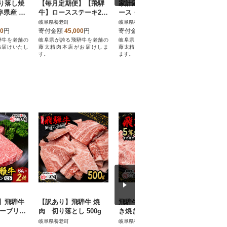
り落し焼
【毎月定期便】【飛騨
家計応援!【飛騨牛】ロ
家計応援
岐阜県産 黒
牛】ロースステーキ2枚
ース・肩ロース スライ
ース・肩
入り 計約400g(200g×2
ス1kg(すき焼き/しゃぶ
ス1.5k
岐阜県養老町
岐阜県養老町
岐阜県養老
枚) 岐阜県産全3回
しゃぶ) 岐阜県産 黒毛
ぶしゃぶ
00
円
寄付金額
45,000
円
寄付金額
24,000
円
寄付金額
和牛
和牛
騨牛を老舗の
岐阜県が誇る飛騨牛を老舗の
岐阜県が誇る飛騨牛を老舗の
岐阜県が誇
お届けいたし
藤太精肉本店がお届けしま
藤太精肉本店がお届けいたし
藤太精肉本
す。
ます。
ます。
】飛騨牛
【訳あり】飛騨牛 焼
飛騨牛5等級ロース・す
【訳あり
トーブリア
肉 切り落とし 500g
き焼きしゃぶしゃぶ用
り落とし(
 2枚
1kg
g
岐阜県養老町
岐阜県養老町
岐阜県養老