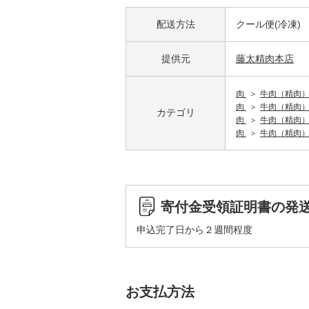
配送方法
クール便(冷凍)
提供元
藤太精肉本店
肉
牛肉（精肉
肉
牛肉（精肉
カテゴリ
肉
牛肉（精肉
肉
牛肉（精肉
寄付金受領証明書の発
申込完了日から２週間程度
お支払方法