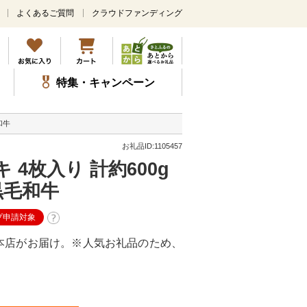
よくあるご質問
クラウドファンディング
メ
イ
ン
コ
ン
特集・キャンペーン
テ
ン
ツ
和牛
に
ス
お礼品ID:1105457
キ
4枚入り 計約600g
ッ
プ
 黒毛和牛
プ申請対象
本店がお届け。※人気お礼品のため、