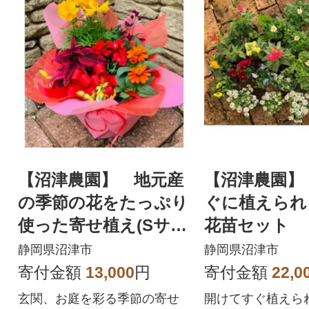
【沼津農園】 地元産
【沼津農園】
の季節の花をたっぷり
ぐに植えられ
使った寄せ植え(Sサイ
花苗セット
ズ)
静岡県沼津市
静岡県沼津市
寄付金額
13,000
円
寄付金額
22,0
玄関、お庭を彩る季節の寄せ
開けてすぐ植えら