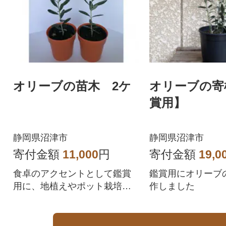
オリーブの苗木 2ケ
オリーブの寄
賞用】
静岡県沼津市
静岡県沼津市
寄付金額
11,000
円
寄付金額
19,0
食卓のアクセントとして鑑賞
鑑賞用にオリーブ
用に、地植えやポット栽培で
作しました
のシンボルツリーにいかがで
すか?