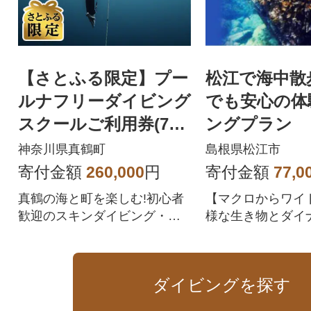
【さとふる限定】プー
松江で海中散
ルナフリーダイビング
でも安心の体
スクールご利用券(70,0
ングプラン
00円)
神奈川県真鶴町
島根県松江市
寄付金額
260,000
円
寄付金額
77,0
真鶴の海と町を楽しむ!初心者
【マクロからワイ
歓迎のスキンダイビング・フ
様な生き物とダイ
リーダイビング
地形を楽しもう♪
ダイビングを探す