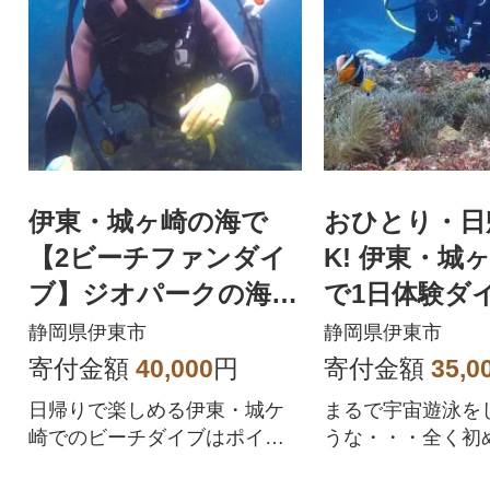
伊東・城ヶ崎の海で
おひとり・日
【2ビーチファンダイ
K! 伊東・城
ブ】ジオパークの海中
で1日体験ダ
世界をご案内!
静岡県伊東市
静岡県伊東市
寄付金額
40,000
円
寄付金額
35,0
日帰りで楽しめる伊東・城ケ
まるで宇宙遊泳を
崎でのビーチダイブはポイン
うな・・・全く初
トも豊富でストレス知らず。
気軽に、安全にス