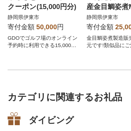
クーポン(15,000円分)
産金目鯛姿煮
(350g×10尾
静岡県伊東市
静岡県伊東市
寄付金額
50,000
円
寄付金額
25,0
GDOでゴルフ場のオンライン
金目鯛姿煮製造販
予約時に利用できる15,000円
元です!類似品にご
分の割引クーポンです。静岡
県伊東市が指定するゴルフ場
で利用できます。
カテゴリに関連するお礼品
ダイビング