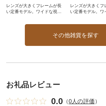
レンズが大きくフレームが長
レンズが大きくフ
い定番モデル。ワイドな視野
い定番モデル。ワ
で見やすく、メガネとの二重
で見やすく、メガ
掛けにも便利。衝撃に強く、
掛けにも便利。衝
片手でも掛けられる柔らかフ
片手でも掛けられ
その他雑貨を探す
レーム採用で掛け心地が向上!
レーム採用で掛け
お礼品レビュー
0.0
（
0人の評価
）