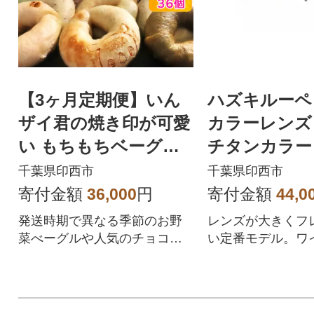
【3ヶ月定期便】いん
ハズキルーペ
ザイ君の焼き印が可愛
カラーレンズ 
い もちもちベーグル1
チタンカラー
2個セット
千葉県印西市
千葉県印西市
寄付金額
36,000
円
寄付金額
44,0
発送時期で異なる季節のお野
レンズが大きくフ
菜べーグルや人気のチョコ、
い定番モデル。ワ
カフェキャラメル、抹茶小豆
で見やすく、メガ
のべーグルなど 全12種類の味
掛けにも便利。衝
が楽しめる、もちもち食感の
片手でも掛けられ
ベーグルです。 プレーンベー
レーム採用で掛け