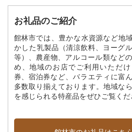
館林まつりに関する事業
2029国民スポーツ大会(レスリン
お礼品のご紹介
グ、軟式野球)に関する事業
館林市では、豊かな水資源など地
かした乳製品（清涼飲料、ヨーグ
等）、農産物、アルコール類など
め、地域のお店でご利用いただけ
券、宿泊券など、バラエティに富
多数取り揃えております。地域な
を感じられる特産品をぜひご覧くだ