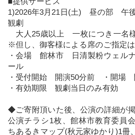
■提供サービス
1)2026年3月21日(土) 昼の部 
観劇
大人25歳以上 一枚につき一名
※但し、御客様による席のご指定
・会場 館林市 日清製粉ウェル
ール
・受付開始 開演50分前 ・開場
・有効期限 観劇当日のみ有効
◆ご寄附頂いた後、公演の詳細が
公演チラシ1枚、館林市教育委員
ちあるきマップ(秋元家ゆかり)1冊