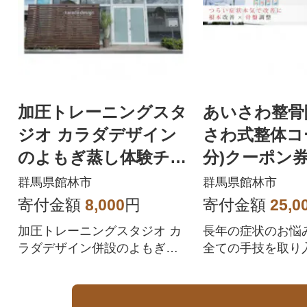
加圧トレーニングスタ
あいさわ整骨
ジオ カラダデザイン
さわ式整体コ
のよもぎ蒸し体験チケ
分)クーポン
ット(1名様分)
群馬県館林市
群馬県館林市
寄付金額
8,000
円
寄付金額
25,0
加圧トレーニングスタジオ カ
長年の症状のお悩
ラダデザイン併設のよもぎ蒸
全ての手技を取り
しサロンです
ケアの特別な整体