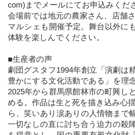
com)までメールにてお申込みくだ
会場前では地元の農家さん、店舗
マルシェも開催予定。舞台以外に
体験を楽しんでください。
■生産者の声
劇団グスタフ1994年創立「演劇は
豊かにする文化活動である」を理
2025年から群馬県館林市の町興し
める。作品は生と死を描き込み心
ら、笑いあり涙ありの人情物まで
一切なしの直に討ち合う迫力の殺