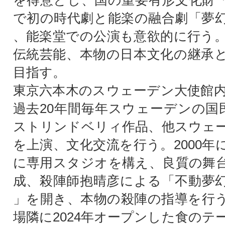
を得意とし、国の重要有形文化財
で初の時代劇と能楽の融合劇「夢
、能楽堂での公演も意欲的に行う
伝統芸能、本物の日本文化の継承
目指す。
東京六本木のスウェーデン大使館
過去20年間毎年スウェーデンの国
ストリンドベリィ作品、他スウェ
を上演、文化交流を行う。2000年
に専用スタジオを構え、良質の舞
成、殺陣師抱晴彦による「不動夢
」を開き、本物の殺陣の指導を行
場隣に2024年オープンした食のテ