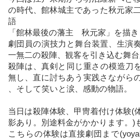
の時代、館林城主であった秋元家
語
「館林最後の藩主 秋元家」を描き
劇団員の演技力と舞台装置、生演
一無二の殺陣、観客を引き込む舞台
殺陣は、真剣と同じ重さの模造刀
無し、直に討ちあう実践さながら
、そして笑いと涙、感動の物語。
当日は殺陣体験、甲冑着付け体験(
影あり。別途料金がかかります。)
こちらの体験は直接劇団まで(yoyaku@g