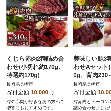
くじら赤肉2種詰め合
美味しい鯨3
わせ(小切れ約170g、
わせAセット(
特選約170g)
0g、背肉230
ベーコンスラ
長崎県長崎市
長崎県長崎市
g)
寄付金額
10,000
円
寄付金額
10,0
鯨の赤肉が好きなあの方へご
鯨赤肉とベーコン
贈答にもおすすめです。
詰め合わせました!