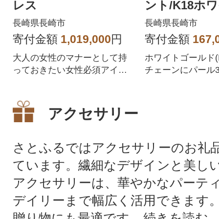
レス
ント/K18ホ
ルド
長崎県長崎市
長崎県長崎市
寄付金額
1,019,000
円
寄付金額
167,
大人の女性のマナーとして持
ホワイトゴールド(K
っておきたい女性必須アイテ
チェーンにパール
ム!
フェミニンな雰囲
ペンダント
アクセサリー
さとふるではアクセサリーのお礼
ています。繊細なデザインと美し
アクセサリーは、華やかなパーテ
デイリーまで幅広く活用できます
贈り物にも最適です...
続きを読む