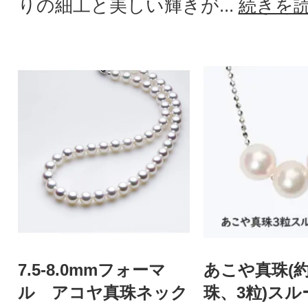
りの細工と美しい輝きが...
続きを
7.5-8.0mmフォーマ
あこや真珠(約
ル アコヤ真珠ネック
珠、3粒)ス