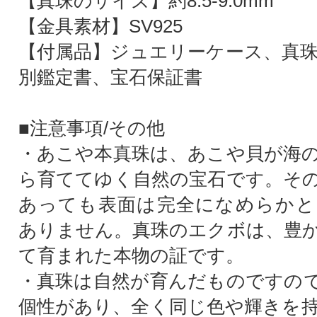
【真珠のサイズ】約8.5-9.0mm
【金具素材】SV925
【付属品】ジュエリーケース、真珠
別鑑定書、宝石保証書
■注意事項/その他
・あこや本真珠は、あこや貝が海
ら育ててゆく自然の宝石です。そ
あっても表面は完全になめらかと
ありません。真珠のエクボは、豊
て育まれた本物の証です。
・真珠は自然が育んだものですの
個性があり、全く同じ色や輝きを