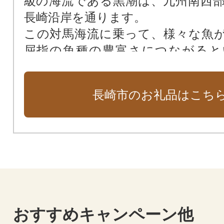
級の海流である黒潮は、九州南西
長崎沿岸を通ります。
この対馬海流に乗って、様々な魚
屈指の魚種の豊富さにつながると
す。
また、東シナ海には、世界有数の
長崎市のお礼品はこち
っており、魚のエサとなるプラン
富。絶好の漁場を形成する環境が
とも、長崎の水産文化を大きく後
す。
おすすめキャンペーン他