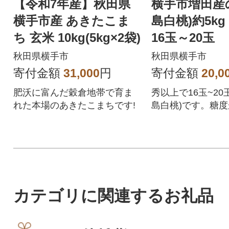
【令和7年産】秋田県
横手市増田産
横手市産 あきたこま
島白桃)約5k
ち 玄米 10kg(5kg×2袋)
16玉～20玉
秋田県横手市
秋田県横手市
寄付金額
31,000
円
寄付金額
20,0
肥沃に富んだ穀倉地帯で育ま
秀以上で16玉~20
れた本場のあきたこまちです!
島白桃)です。糖
かりした食感。コ
も向いています
カテゴリに関連するお礼品