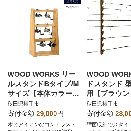
WOOD WORKS リー
WOOD WOR
ルスタンドBタイプ/M
ドスタンド 壁
サイズ【本体カラー:
用【ブラウン
ライトブラウン】
秋田県横手市
秋田県横手市
寄付金額
29,000
円
寄付金額
28,0
木とアイアンのコントラスト
壁面収納でスタイ