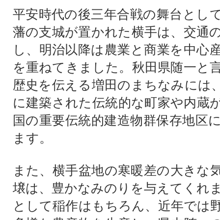
平安時代の後三年合戦の舞台とし
藩の支城が置かれた横手は、交通
し、明治以降は農業と商業を中心
を重ねてきました。秋田県随一と
歴史を伝える増田のまちなみには
に建築された伝統的な町家や内蔵
国の重要伝統的建造物群保存地区
ます。
また、横手盆地の寒暖差の大きな
壌は、豊かなみのりを与えてくれ
として稲作はもちろん、近年では