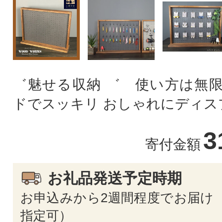
゛魅せる収納 ゛ 使い方は無限
ドでスッキリ おしゃれにディス
3
寄付金額
お礼品発送予定時期
お申込みから2週間程度でお届け 
指定可）