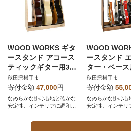
WOOD WORKS ギタ
WOOD WOR
ースタンド アコース
ースタンド 
ティックギター用3本
ター・ベース
掛【本体:ナチュラ
【本体:ブラ
秋田県横手市
秋田県横手市
ル】
寄付金額
47,000
円
寄付金額
55,0
なめらかな掛け心地と確かな
なめらかな掛け心
安定性、インテリアに調和す
安定性、インテリ
るデザインのギタースタン
るデザインのギタ
ド。
ド。