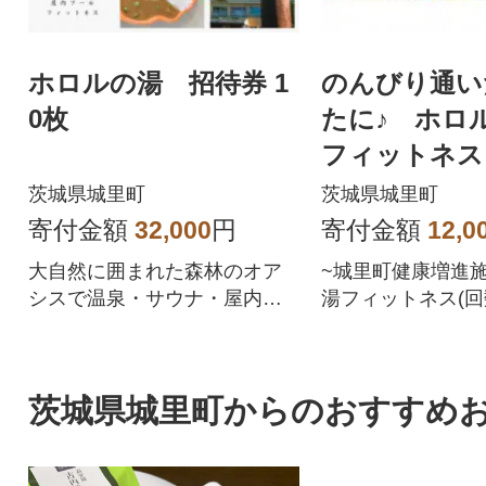
ホロルの湯 招待券 1
のんびり通い
0枚
たに♪ ホ
フィットネス
2枚
茨城県城里町
茨城県城里町
寄付金額
32,000
円
寄付金額
12,0
大自然に囲まれた森林のオア
~城里町健康増進施
シスで温泉・サウナ・屋内プ
湯フィットネス(回
ール・フィットネスで心も体
り)をお届けします
も健やかに!
茨城県城里町からのおすすめ