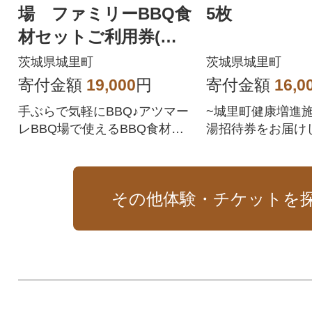
場 ファミリーBBQ食
5枚
材セットご利用券(約4
人前)
茨城県城里町
茨城県城里町
寄付金額
19,000
円
寄付金額
16,0
手ぶらで気軽にBBQ♪アツマー
~城里町健康増進施
レBBQ場で使えるBBQ食材セ
湯招待券をお届け
ットご利用券(約4人前)をお届
けします。
その他体験・チケットを