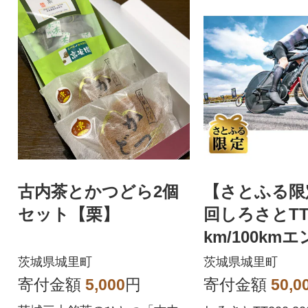
古内茶とかつどら2個
【さとふる限
セット【栗】
回しろさとTT2
km/100km
権(15,000円
茨城県城里町
茨城県城里町
寄付金額
5,000
円
寄付金額
50,0