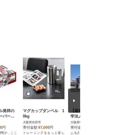
ル発祥の
マグカップダンベル 1
【返礼品なし】国立大
【アサヒ
ーパード
0kg
学法人大阪大学への教
地】スー
ml×24本
育研究等の応援寄附(吹
ジョッキ缶
大阪府吹田市
大阪府吹田市
大阪府吹田
井酒店
田市ふるさと納税)50,0
本 (有)
00
円
寄付金額
67,000
円
寄付金額
50,000
円
寄付金額
00円
瞬間が、ここ
トレーニングをもっと楽し
ふるさと納税を活用した国立
「自宅で生