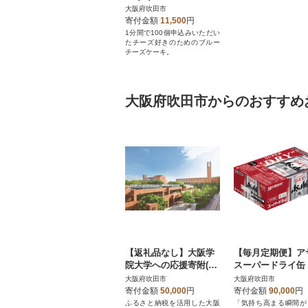
大阪府吹田市
寄付金額
11,500
円
1分間で100個申込みいただい
たチーズ好きのためのブルー
チーズケーキ。
大阪府吹田市からのおすすめ
【返礼品なし】大阪学
【毎月定期便】ア
院大学への応援寄附(吹
スーパードライ缶 
田市ふるさと納税)50,0
ml×24本 全6回
大阪府吹田市
大阪府吹田市
00円
寄付金額
50,000
円
寄付金額
90,000
円
ふるさと納税を活用した大阪
「気持ち高まる瞬間が