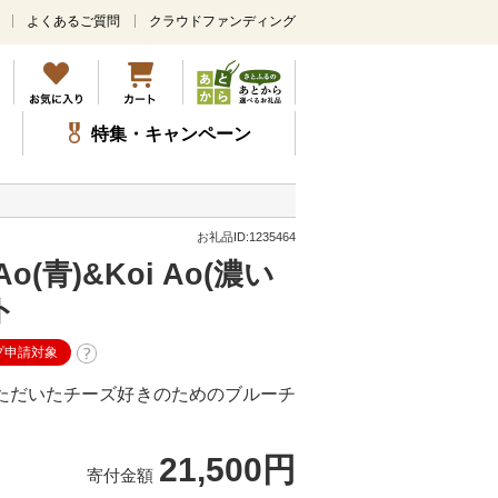
よくあるご質問
クラウドファンディング
メ
イ
ン
コ
ン
特集・キャンペーン
テ
ン
ツ
に
ス
お礼品ID:1235464
キ
青)&Koi Ao(濃い
ッ
プ
ト
プ申請対象
いただいたチーズ好きのためのブルーチ
21,500円
寄付金額