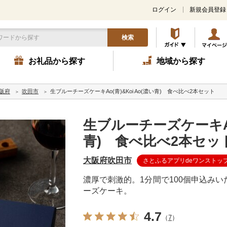
ログイン
新規会員登録
検索
お礼品から探す
地域から探す
阪府
吹田市
生ブルーチーズケーキAo(青)&Koi Ao(濃い青) 食べ比べ2本セット
生ブルーチーズケーキAo(
青) 食べ比べ2本セッ
大阪府吹田市
さとふるアプリdeワンストッ
濃厚で刺激的。1分間で100個申込み
ーズケーキ。
4.7
（
7
）