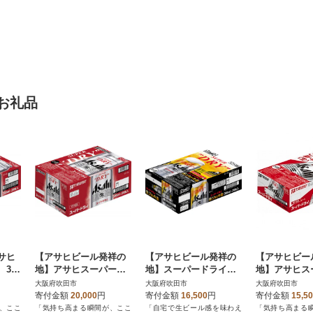
お礼品
サヒ
【アサヒビール発祥の
【アサヒビール発祥の
【アサヒビー
350
地】アサヒスーパード
地】スーパードライ生
地】アサヒス
ライ缶 500ml×24本
ジョッキ缶 340ml×24
ライ缶 350
大阪府吹田市
大阪府吹田市
大阪府吹田市
(有)きしまえ
本【株式会社 笠井酒
株式会社 笠
寄付金額
20,000
円
寄付金額
16,500
円
寄付金額
15,5
店】
、ここ
「気持ち高まる瞬間が、ここ
「自宅で生ビール感を味わえ
「気持ち高まる