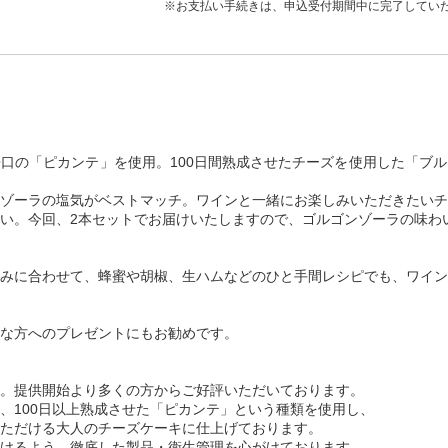
※お支払い手続きは、申込受付期間中に完了してい
口の「ピカンテ」を使用。100日間熟成させたチーズを使用した「ブ
ゾーラの塩気がベストマッチ。ワインと一緒にお楽しみいただきたいチ
い。今回、2本セットでお届けいたしますので、ゴルゴンゾーラの味わ
みに合わせて、蜂蜜や胡椒、生ハムなどのひと手間レシピでも、ワイン
な方へのプレゼントにもお勧めです。
。提供開始より多くの方からご好評いただいております。
、100日以上熟成させた「ピカンテ」という種類を使用し、
ただける大人のチーズケーキに仕上げております。
けるよう、徹底した製品・衛生管理を心がけております。