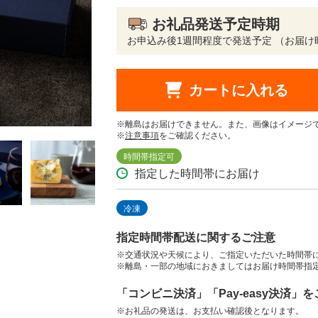
お礼品発送予定時期
お申込み後1週間程度で発送予定 （お届け
カートに入れる
※離島はお届けできません。また、画像はイメージ
※
注意事項
をご確認ください。
時間帯指定可
指定した時間帯にお届け
冷凍
指定時間帯配送に関するご注意
※交通状況や天候により、ご指定いただいた時間帯
※離島・一部の地域におきましてはお届け時間帯指
「コンビニ決済」「Pay-easy決済」
※お礼品の発送は、お支払い確認後となります。