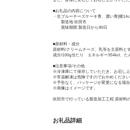
■お礼品の内容について
・生ブルーチーズケーキ青、濃い青[横14cm×縦
製造地:吹田市
賞味期限:製造日から90日
■原材料・成分
原材料/クリームチーズ、乳等を主原料と
成分/100g当たり エネルギー354kcl、た
■注意事項/その他
※冷凍庫にて保存していただき、お召し上
※常温解凍は危険ですのでおやめください
※予告なく、パッケージが変更になる場合
※画像はイメージです。
吹田市で行っている製造加工工程:原材料
お礼品詳細