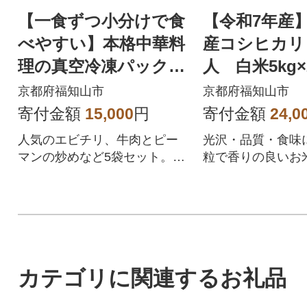
【一食ずつ小分けで食
【令和7年産
べやすい】本格中華料
産コシヒカリ
理の真空冷凍パック3
人 白米5kg×
種セット 計5パック
京都府福知山市
京都府福知山市
寄付金額
15,000
円
寄付金額
24,0
人気のエビチリ、牛肉とピー
光沢・品質・食味
マンの炒めなど5袋セット。冷
粒で香りの良いお
凍パウチなので簡単にお召し
米したてをお送り
上がりいただけます。
す。
カテゴリに関連するお礼品