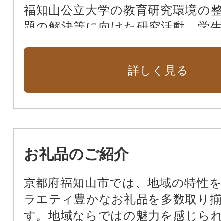
福知山公立大学の教育研究環境の
題の解決等に向けた研究活動、学
事業への寄附
私立高校の教育環境充実支援（福知
詳しく見る
校）
私立高校の教育環境充実支援（福知
校）
私立高校の教育環境充実支援（京都
学校）
お礼品のご紹介
その他、本市施策推進のため市長
への寄附
京都府福知山市では、地域の特性
ラエティ豊かなお礼品を多数取り
す。地域ならではの魅力を感じら