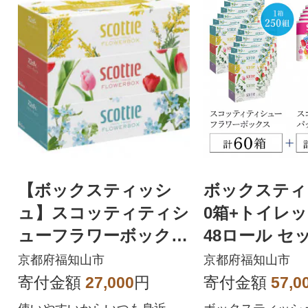
【ボックスティッシ
ボックスティ
ュ】スコッティティシ
0箱+トイレ
ューフラワーボックス
48ロール セ
250組54箱(1ケース3箱
数個口で配送
京都府福知山市
京都府福知山市
×18パック)
寄付金額
27,000
円
寄付金額
57,0