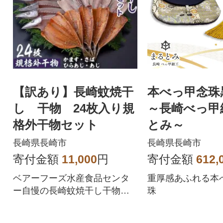
【訳あり】長崎蚊焼干
本べっ甲念
し 干物 24枚入り規
～長崎べっ甲
格外干物セット
とみ～
長崎県長崎市
長崎県長崎市
寄付金額
11,000
円
寄付金額
612,
ベアーフーズ水産食品センタ
重厚感あふれる本
ー自慢の長崎蚊焼干し干物セ
珠
ットです。