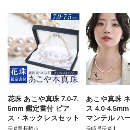
花珠 あこや真珠 7.0-7.
あこや真珠 
5mm 鑑定書付 ピア
ス 4.0-4.5mm
ス・ネックレスセット
マンテル ハー
ーン パール 
長崎県長崎市
長崎県長崎市