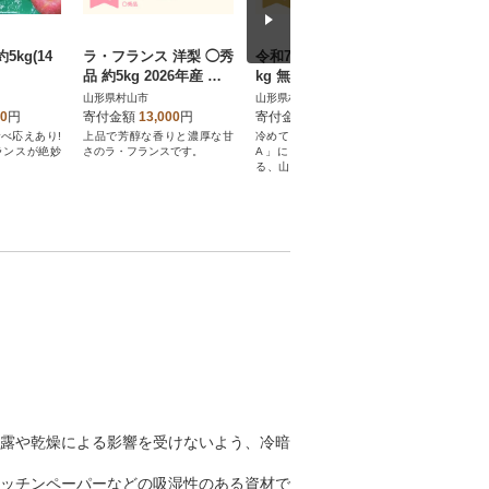
5kg(14
ラ・フランス 洋梨 ◯秀
令和7年産 はえぬき 10
山形牛 
品 約5kg 2026年産 令
kg 無洗米
焼き用700
和8年産
山形県村山市
山形県村山市
山形県村山
00
円
寄付金額
13,000
円
寄付金額
14,000
円
寄付金額
べ応えあり!
上品で芳醇な香りと濃厚な甘
冷めても旨い!最高ランク「特
山形の風土
ランスが絶妙
さのラ・フランスです。
A」に20年以上選ばれ続け
以上の山形
る、山形自慢の「はえぬき」
焼きでお
をお届けします
い。
露や乾燥による影響を受けないよう、冷暗
ッチンペーパーなどの吸湿性のある資材で