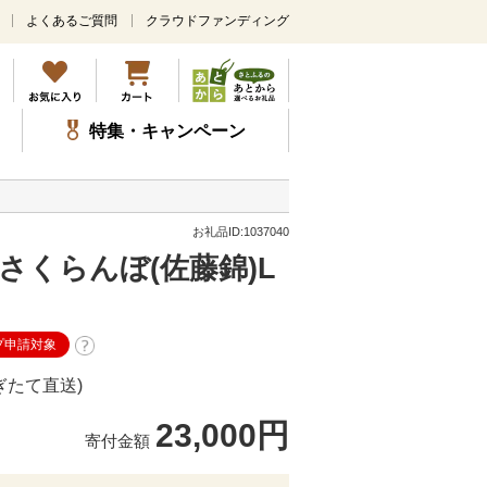
よくあるご質問
クラウドファンディング
メ
イ
ン
コ
ン
特集・キャンペーン
テ
ン
ツ
に
ス
お礼品ID:1037040
キ
さくらんぼ(佐藤錦)L
ッ
プ
プ申請対象
ぎたて直送)
23,000円
寄付金額