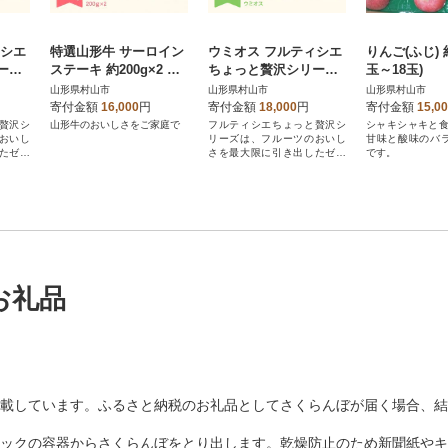
ィシエ
特選山形牛 サーロイン
ウミオス フルティシエ
りんご(ふじ) 約
ーズ
ステーキ 約200g×2 黒
ちょっと贅沢シリーズ
玉～18玉)
ルー
毛和牛
ピンクグレープ フルー
山形県村山市
山形県村山市
山形県村山市
セット
ツ6個入り×3箱セット
寄付金額
16,000
円
寄付金額
18,000
円
寄付金額
15,0
贅沢シ
山形牛のおいしさをご家庭で
フルティシエちょっと贅沢シ
シャキシャキと食
おいし
リーズは、フルーツのおいし
甘味と酸味のバ
たゼリ
さを最大限に引き出したゼリ
です。
ーです。
お礼品
載しています。ふるさと納税のお礼品としてさくらんぼが届く場合、結
ックの容器からさくらんぼをとり出します。乾燥防止のため新聞紙やキ