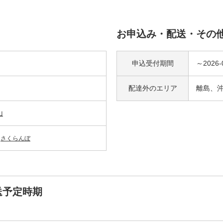
お申込み・配送・その
申込受付期間
～2026-
配達外の
エリア
離島、
山
さくらんぼ
送予定時期