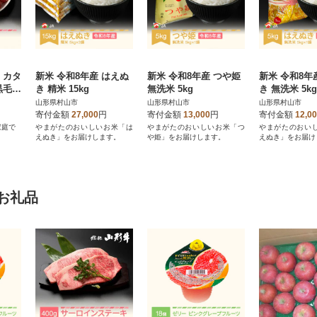
 カタ
新米 令和8年産 はえぬ
新米 令和8年産 つや姫
新米 令和8年
 黒毛和
き 精米 15kg
無洗米 5kg
き 無洗米 5kg
山形県村山市
山形県村山市
山形県村山市
寄付金額
27,000
円
寄付金額
13,000
円
寄付金額
12,0
家庭で
やまがたのおいしいお米「は
やまがたのおいしいお米「つ
やまがたのおい
えぬき」をお届けします。
や姫」をお届けします。
えぬき」をお届け
お礼品