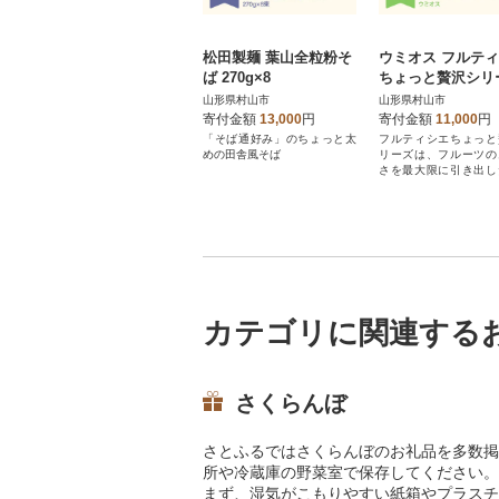
松田製麺 葉山全粒粉そ
ウミオス フルテ
ば 270g×8
ちょっと贅沢シリ
ピンクグレープフ
山形県村山市
山形県村山市
ツ 6個入り×1箱
寄付金額
13,000
円
寄付金額
11,000
円
「そば通好み」のちょっと太
フルティシエちょっと
めの田舎風そば
リーズは、フルーツの
さを最大限に引き出し
ーです。
カテゴリに関連する
さくらんぼ
さとふるではさくらんぼのお礼品を多数掲
所や冷蔵庫の野菜室で保存してください。
まず、湿気がこもりやすい紙箱やプラスチ