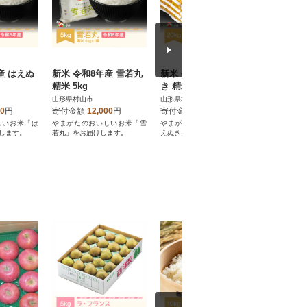
産 はえぬ
新米 令和8年産 雪若丸
新米 令和8年産 はえぬ
【先行予
精米 5kg
き 精米 20kg
マスカッ
約1.4kg(
山形県村山市
山形県村山市
山形県村山
00
円
寄付金額
12,000
円
寄付金額
35,000
円
寄付金額
しいお米「は
やまがたのおいしいお米「雪
やまがたのおいしいお米「は
令和8年産(
します。
若丸」をお届けします。
えぬき」をお届けします。
ンマスカッ