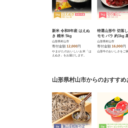
新米 令和8年産 はえぬ
特選山形牛 切落し
き 精米 5kg
モモ バラ 約1kg
牛
山形県村山市
山形県村山市
寄付金額
12,000
円
寄付金額
16,000
円
やまがたのおいしいお米「は
山形牛のおいしさをご
えぬき」をお届けします。
山形県村山市からのおすすめ