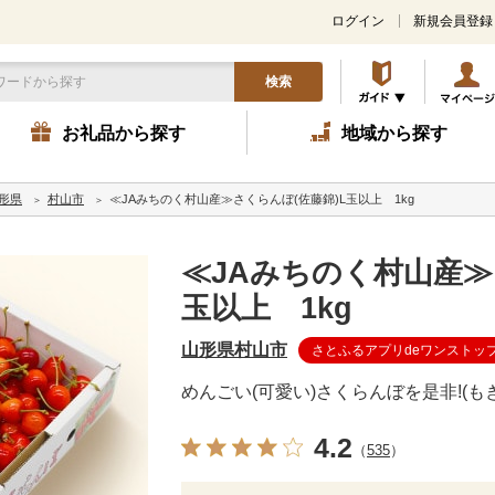
ログイン
新規会員登録
検索
お礼品から探す
地域から探す
形県
村山市
≪JAみちのく村山産≫さくらんぼ(佐藤錦)L玉以上 1kg
≪JAみちのく村山産≫
玉以上 1kg
山形県村山市
さとふるアプリdeワンストッ
めんごい(可愛い)さくらんぼを是非!(も
4.2
（
535
）