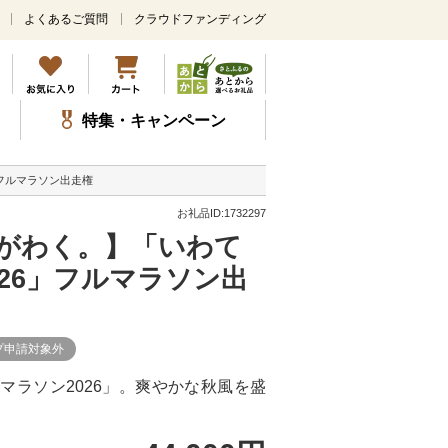
よくあるご質問
クラウドファンディング
メ
イ
ン
コ
ン
特集・キャンペーン
テ
ン
ツ
フルマラソン出走権
に
ス
お礼品ID:1732297
キ
がわく。】「いわて
ッ
プ
26」フルマラソン出
プ申請対象外
ィマラソン2026」。爽やかな秋風を盛