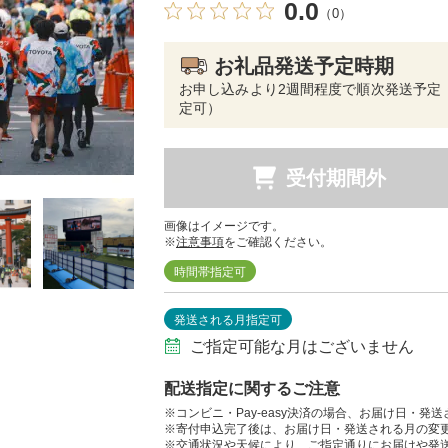
0.0
（0）
お礼品発送予定時期
お申し込みより2週間程度で順次発送予定
定可）
受付期間外
画像はイメージです。
※
注意事項
をご確認ください。
時間帯指定可
発送される月指定可
ご指定可能な月はございません
配送指定に関するご注意
※コンビニ・Pay-easy決済の場合、お届け日・発
※寄付申込完了後は、お届け日・発送される月の変
※交通状況や天候により、ご指定通りにお届けや発