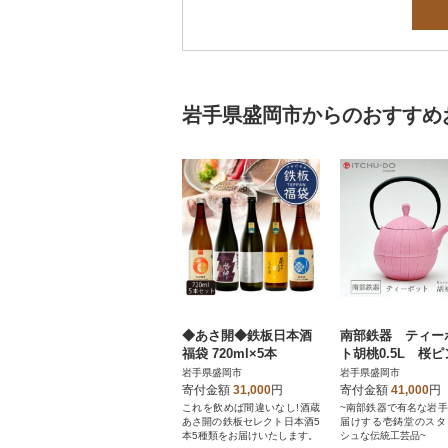
岩手県盛岡市からのおすすめ
◆あさ開◆鉄板日本酒
南部鉄器 ティー
福袋 720ml×5本
ト胡桃0.5L 桜
岩手県盛岡市
岩手県盛岡市
寄付金額
31,000
円
寄付金額
41,000
円
これを飲めば間違いなし!酒蔵
~南部鉄器で有名な岩
あさ開の鉄板セレクト日本酒5
届けする壱鋳堂のスタ
本5種類をお届けいたします。
シュな伝統工芸品~