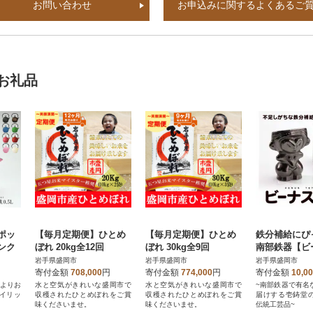
お問い合わせ
お申込みに関するよくあるご
お礼品
ポッ
【毎月定期便】ひとめ
【毎月定期便】ひとめ
鉄分補給に
ピンク
ぼれ 20kg全12回
ぼれ 30kg全9回
南部鉄器【ビ
偶】
岩手県盛岡市
岩手県盛岡市
岩手県盛岡市
寄付金額
708,000
円
寄付金額
774,000
円
寄付金額
10,0
手よりお
水と空気がきれいな盛岡市で
水と空気がきれいな盛岡市で
~南部鉄器で有名
イリッ
収穫されたひとめぼれをご賞
収穫されたひとめぼれをご賞
届けする壱鋳堂
味くださいませ。
味くださいませ。
伝統工芸品~