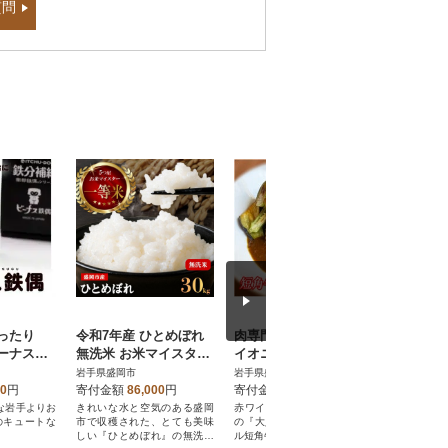
質問
ぴったり
令和7年産 ひとめぼれ
肉専門レストラン「パ
鉄分補
ーナス鉄
無洗米 お米マイスター
イオニアファーム」
南部鉄器
推奨 盛岡市産 30kg
短角牛挽肉カレー5食セ
目1.0L
岩手県盛岡市
岩手県盛岡市
岩手県盛岡
ット
火対応】【
00
円
寄付金額
86,000
円
寄付金額
20,000
円
寄付金額
応】
な岩手よりお
きれいな水と空気のある盛岡
赤ワインが決め手のお店自慢
~南部鉄器
のキュートな
市で収穫された、とても美味
の『大人のカレー』 オリジナ
届けする壱
しい『ひとめぼれ』の無洗米
ル短角牛挽肉カレー
シュな伝統