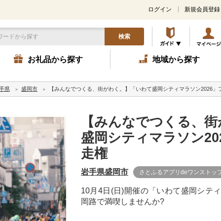
ログイン
新規会員登録
検索
お礼品から探す
地域から探す
手県
盛岡市
【みんなでつくる、街がわく。】「いわて盛岡シティマラソン2026」
【みんなでつくる、街
盛岡シティマラソン20
走権
岩手県盛岡市
さとふるアプリdeワンストッ
10月4日(日)開催の「いわて盛岡シテ
岡路で満喫しませんか?