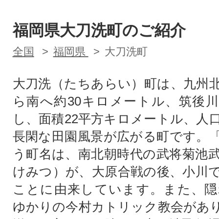
福岡県大刀洗町のご紹介
全国
福岡県
大刀洗町
大刀洗（たちあらい）町は、九州
ら南へ約30キロメートル、筑後
し、面積22平方キロメートル、人口
長閑な田園風景が広がる町です。
う町名は、南北朝時代の武将菊池
けみつ）が、大原合戦の後、小川
ことに由来しています。また、隠
ゆかりの今村カトリック教会があ