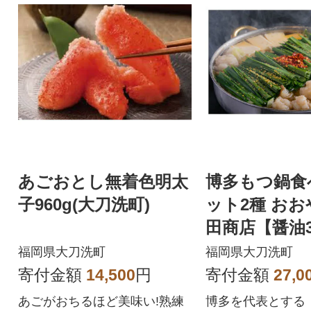
あごおとし無着色明太
博多もつ鍋食
子960g(大刀洗町)
ット2種 おおやま・上
田商店【醤油
(大刀洗町)
福岡県大刀洗町
福岡県大刀洗町
寄付金額
14,500
円
寄付金額
27,0
あごがおちるほど美味い!熟練
博多を代表とする