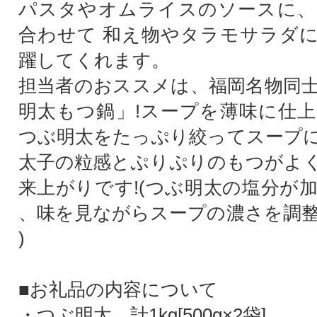
パスタやオムライスのソースに、
合わせて 和え物やタラモサラダ
躍してくれます。
担当者のおススメは、福岡名物同
明太もつ鍋」!スープを薄味に仕
つぶ明太をたっぷり絞ってスープ
太子の粒感とぷりぷりのもつがよ
来上がりです!(つぶ明太の塩分が
、味を見ながらスープの濃さを調
)
■お礼品の内容について
・つぶ明太 計1kg[500g×2袋]