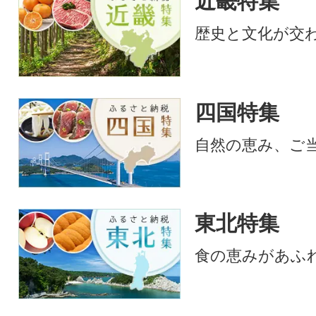
近畿特集
歴史と文化が交
四国特集
自然の恵み、ご
東北特集
食の恵みがあふ