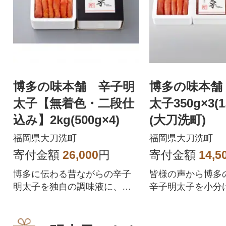
博多の味本舗 辛子明
博多の味本舗
太子【無着色・二段仕
太子350g×3(1.
込み】2kg(500g×4)
(大刀洗町)
福岡県大刀洗町
福岡県大刀洗町
寄付金額
26,000
円
寄付金額
14,5
博多に伝わる昔ながらの辛子
皆様の声から博多
明太子を独自の調味液に、低
辛子明太子を小分
温でじっくりと熟成させ再現
すくした製品です
しました。