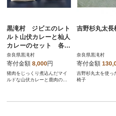
黒滝村 ジビエのレト
吉野杉丸太長
ルト山伏カレーと杣人
カレーのセット 各1
個
奈良県黒滝村
奈良県黒滝村
寄付金額
8,000
円
寄付金額
130,
猪肉をじっくり煮込んだマイ
吉野杉丸太を使っ
ルドな山伏カレーと鹿肉の旨
椅子
味たっぷりまろやかな杣人カ
レーのセットです。