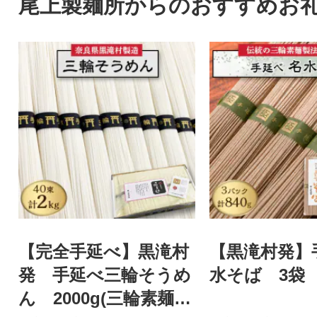
尾上製麺所からのおすすめお
【完全手延べ】黒滝村
【黒滝村発】
発 手延べ三輪そうめ
水そば 3袋
ん 2000g(三輪素麺