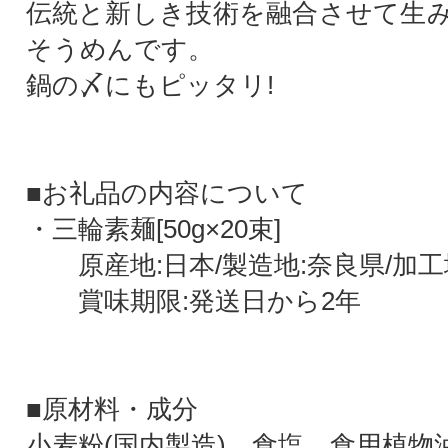
伝統と新しき技術を融合させて生
そうめんです。
鍋の〆にもピッタリ!
■お礼品の内容について
・三輪素麺[50g×20束]
原産地:日本/製造地:奈良県/加工
賞味期限:発送日から2年
■原材料・成分
小麦粉(国内製造)、食塩、食用植物