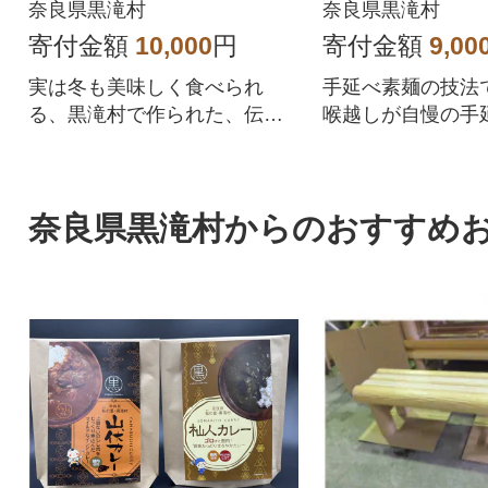
鳥居 誉50g×40束)
奈良県黒滝村
奈良県黒滝村
寄付金額
10,000
円
寄付金額
9,00
実は冬も美味しく食べられ
手延べ素麺の技法
る、黒滝村で作られた、伝統
喉越しが自慢の手
の完全手延べ三輪素麺をお召
す。
し上がりください。
奈良県黒滝村からのおすすめ