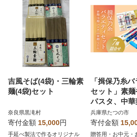
吉風そば(4袋)・三輪素
「揖保乃糸バ
麺(4袋)セット
セット」素麺
パスタ、中華
んの7種詰合せ
奈良県黒滝村
兵庫県たつの市
寄付金額
15,000
円
寄付金額
15,0
手延べ製法で作るオリジナル
贈答用・お中元・