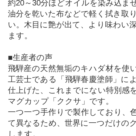
約20～30分ほどオイルを染み込ま
油分を乾いた布などで軽く拭き取
い。木目に艶が出て、より味わい
ます。
■生産者の声
飛騨産の天然無垢のキハダ材を使
工芸士である「飛騨春慶塗師」に
仕上げた、これまでにない特別感
マグカップ「ククサ」です。
一つ一つ手作りで製作しており、
て異なるため、世界に一つだけの
します。