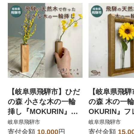
【岐阜県飛騨市】ひだ
【岐阜県飛騨
の森 小さな木の一輪
の森 木の一
挿し『MOKURIN』マ
OKURIN』
グネットタイプ 2個セ
イプ 朴(ホオ)
岐阜県飛騨市
岐阜県飛騨市
ット(各1種)
寄付金額
10,000
円
寄付金額
15,0