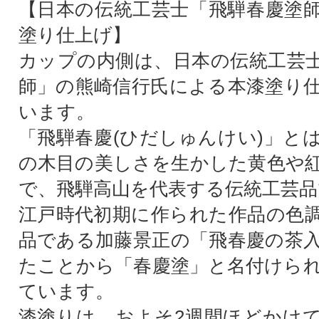
【日本の伝統工芸士「飛騨春慶塗
塗り仕上げ】
カップの内側は、日本の伝統工芸
師」の熊崎信行氏による本漆塗り
います。
「飛騨春慶(ひだしゅんけい)」と
の木目の美しさを生かした黄色や
で、飛騨高山を代表する伝統工芸品
江戸時代初期に作られた作品の色
品である加藤景正の「飛春慶の茶
たことから「春慶塗」と名付けら
ています。
漆塗りは、およそ2週間ほどかけ