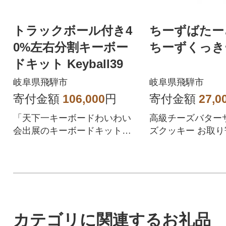
トラックボール付き4
ちーずばたー
0%左右分割キーボー
ちーずくっき
ドキット Keyball39
岐阜県飛騨市
岐阜県飛騨市
寄付金額
106,000
円
寄付金額
27,0
「天下一キーボードわいわい
高級チーズバター
会出展のキーボードキット」
ズクッキー お取り
トラックボール搭載 分割型自
や褒美スイーツと
作キーボードキット
スメです。
カテゴリに関連するお礼品