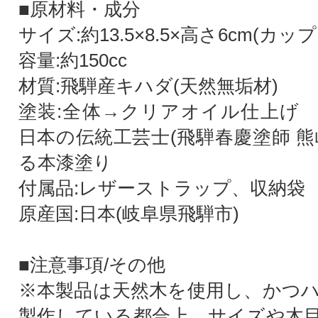
■原材料・成分
サイズ:約13.5×8.5×高さ6cm(カップ
容量:約150cc
材質:飛騨産キハダ(天然無垢材)
塗装:全体→クリアオイル仕上げ
日本の伝統工芸士(飛騨春慶塗師 熊
る本漆塗り
付属品:レザーストラップ、収納袋
原産国:日本(岐阜県飛騨市)
■注意事項/その他
※本製品は天然木を使用し、かつ
製作している都合上、サイズや木