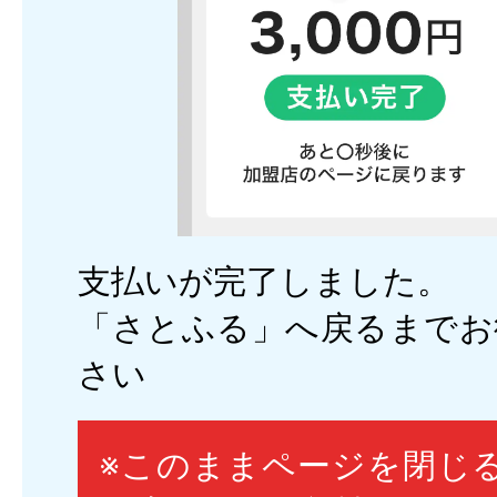
支払いが完了しました。
「さとふる」へ戻るまでお
さい
※このままページを閉じ