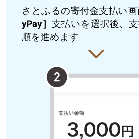
さとふるの寄付金支払い画
yPay］
支払いを選択後、支
順を進めます