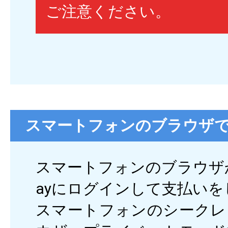
ご注意ください。
スマートフォンのブラウザ
スマートフォンのブラウザか
ayにログインして支払いを
スマートフォンのシークレ