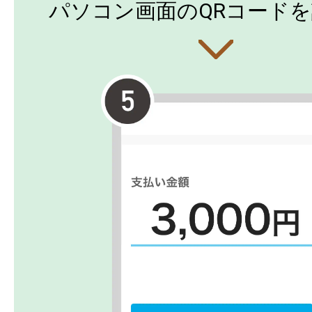
パソコン画面のQRコード