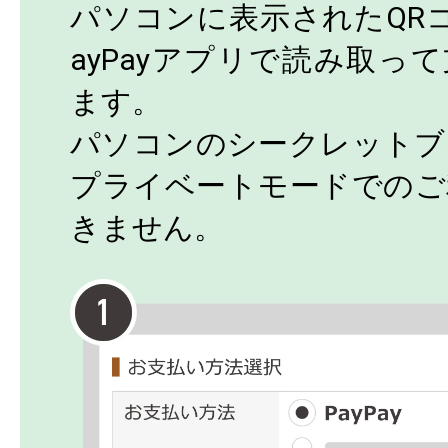
パソコンに表示されたQR
ayPayアプリで読み取っ
ます。
パソコンのシークレットブ
プライベートモードでのご
きません。