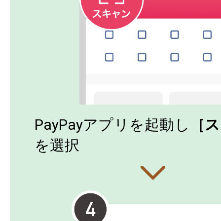
PayPayアプリを起動し
［ス
を選択