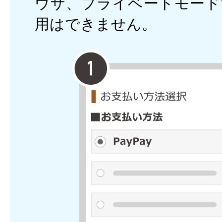
ウザ、プライベートモード
用はできません。