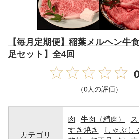
【毎月定期便】稲葉メルヘン牛
足セット】全4回
0
（0人の評価）
肉
牛肉（精肉）
ス
すき焼き
しゃぶし
カテゴリ