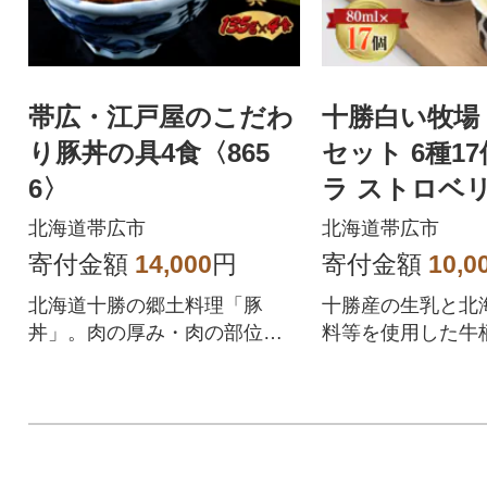
帯広・江戸屋のこだわ
十勝白い牧場
り豚丼の具4食〈865
セット 6種17
6〉
ラ ストロベリ
コ チーズ メ
北海道帯広市
北海道帯広市
カップ)
寄付金額
14,000
円
寄付金額
10,0
北海道十勝の郷土料理「豚
十勝産の生乳と北
丼」。肉の厚み・肉の部位・
料等を使用した牛
タレの味にこだわった温める
しいアイスクリー
だけの豚丼の具です。