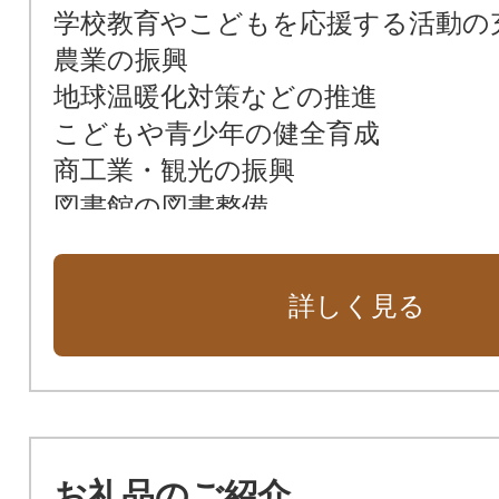
学校教育やこどもを応援する活動の
農業の振興
地球温暖化対策などの推進
こどもや青少年の健全育成
商工業・観光の振興
図書館の図書整備
帯広の森の育成や各種緑化事業の推
障害者や高齢者等への総合的な福
詳しく見る
進
スポーツの振興
市民の国際感覚を高める国際親善交
文化の振興
動物園の施設整備や展示動物の充実
お礼品のご紹介