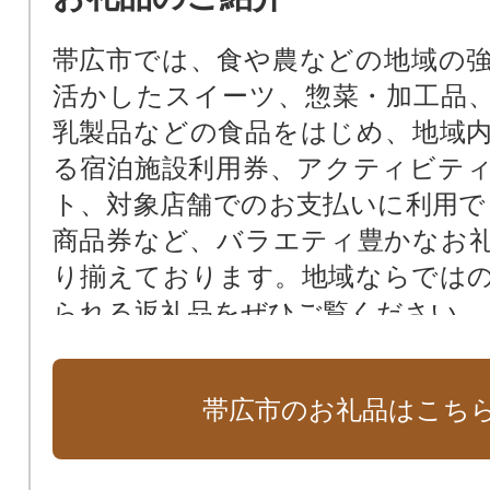
都市開発事業の推進
ばんえい競馬の振興
帯広市では、食や農などの地域の
活かしたスイーツ、惣菜・加工品
乳製品などの食品をはじめ、地域
る宿泊施設利用券、アクティビテ
ト、対象店舗でのお支払いに利用できる
商品券など、バラエティ豊かなお
り揃えております。地域ならでは
られる返礼品をぜひご覧ください。
帯広市のお礼品はこち