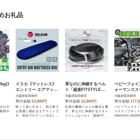
めお礼品
g(3
イスカ《マットレス》
革なのに伸縮するベル
ベビーフェイ
エントリー エアマット
ト「超楽FITSTYLE」
ォーマンスス
レス Reg ダークネイビ
(ブラック)
ット KAWASA
大阪府富田林市
大阪府富田林市
大阪府富田林市
ー 登山キャンプ。【IS
0RS 002-K0
寄付金額
53,000
円
寄付金額
12,000
円
寄付金額
177,
KOT】
さわや
軽くて扱いやすく、初心者で
従来の機能ベルトの概念を覆
ベビーフェイス 
家用や
も快適に眠れるエアマットで
す、革なのに伸縮するスタイ
スステップキット
。
す。初めてのテント泊をしっ
リッシュなベルト「超楽FITST
AWASAKI Z900
かり支えます。
YLE」です。