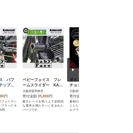
ス パフ
ベビーフェイス フレ
ダイコーアイスミルク
【大阪産
テップキ
ームスライダー KAW
チョコ 大容量 2L
のカレー
KI Z90
ASAKI Z900RS:006-SK
北海道産原乳使用 訳
利でとっ
大阪府富田林市
大阪府富田林市
大阪府富田
33BK
029F
あり
あると便
000
円
寄付金額
35,000
円
寄付金額
10,000
円
寄付金額
食にも便
パフォーマン
耐久レースを戦う上で必然的
素材の風味を生かしさっぱり
野菜ソムリ
:ブラック K
な要求を満たすべく生まれた
とした口溶けの良いアイスミ
て新鮮トマ
RS用
パーツです。
ルクです。容器が業務用の為
トマトカレー
訳ありとなっております
シーで美味