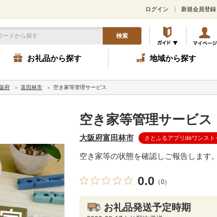
ログイン
新規会員登録
検索
お礼品から探す
地域から探す
阪府
富田林市
空き家等管理サービス
空き家等管理サービス
大阪府富田林市
さとふるアプリdeワンスト
空き家等の状態を確認しご報告します
0.0
（0）
お礼品発送予定時期