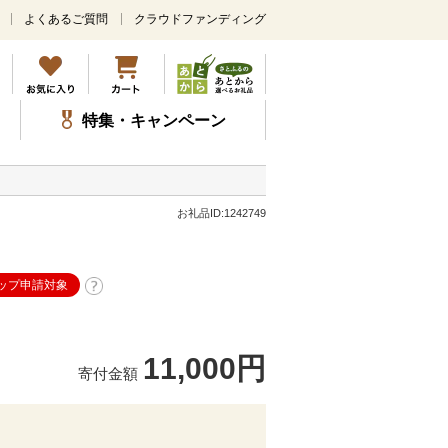
よくあるご質問
クラウドファンディング
メ
イ
ン
コ
ン
特集・キャンペーン
テ
ン
ツ
に
ス
お礼品ID:1242749
キ
ッ
プ
ップ申請対象
。
11,000円
寄付金額