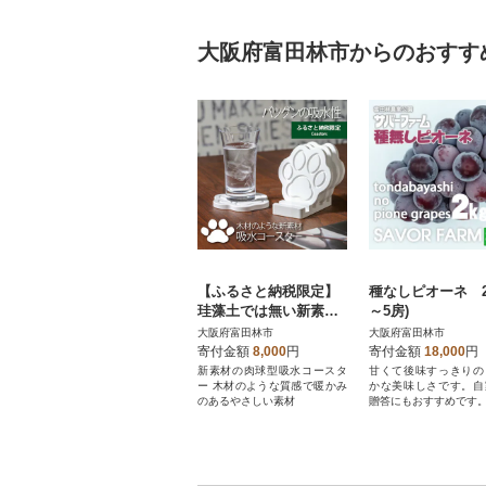
大阪府富田林市からのおすす
【ふるさと納税限定】
種なしピオーネ 2k
珪藻土では無い新素
～5房)
材 木材の様な新感
大阪府富田林市
大阪府富田林市
覚 肉球型吸水コース
寄付金額
8,000
円
寄付金額
18,000
円
ター
新素材の肉球型吸水コースタ
甘くて後味すっきりの
ー 木材のような質感で暖かみ
かな美味しさです。自
のあるやさしい素材
贈答にもおすすめです