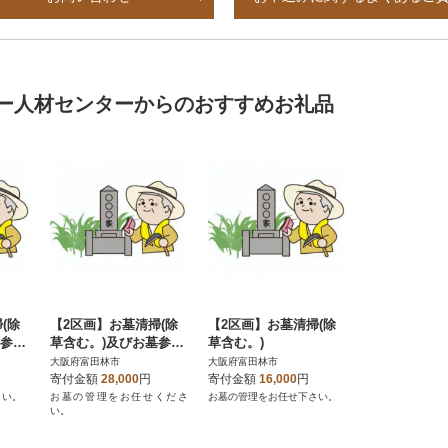
ー人材センターからのおすすめお礼品
(除
【2区画】お墓清掃(除
【2区画】お墓清掃(除
墓参り
草含む。)及びお墓参り
草含む。)
花入れ
代行サービス(墓花入れ
大阪府富田林市
大阪府富田林市
替え含む。)
寄付金額
28,000
円
寄付金額
16,000
円
さい。
お墓の管理をお任せくださ
お墓の管理をお任せ下さい。
い。