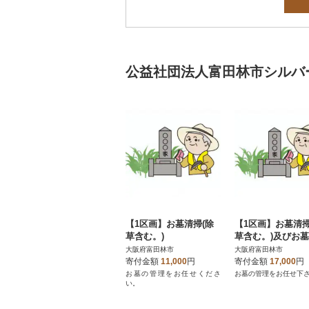
公益社団法人富田林市シルバ
【1区画】お墓清掃(除
【1区画】お墓清掃
草含む。)
草含む。)及びお
代行サービス(墓
大阪府富田林市
大阪府富田林市
替え含む。)
寄付金額
11,000
円
寄付金額
17,000
円
お墓の管理をお任せくださ
お墓の管理をお任せ下
い。