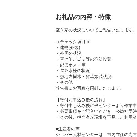
お礼品の内容・特徴
空き家の状況についてご報告いたします。
≪チェック項目≫
・建物(外観)
・外周の状況
・空き缶、ゴミ等の不法投棄
・郵便ポスト等
・屋外水栓の状況
・敷地内樹木・雑草繁茂状況
・その他
報告書にお写真を同封いたします。
【寄付お申込み後の流れ】
・寄付申し込み後に当センターより作業申
・必要事項をご記入いただき、公益社団法
・その後、担当者が現場を下見し、利用者
■生産者の声
シルバー人材センターは、市内在住の高年