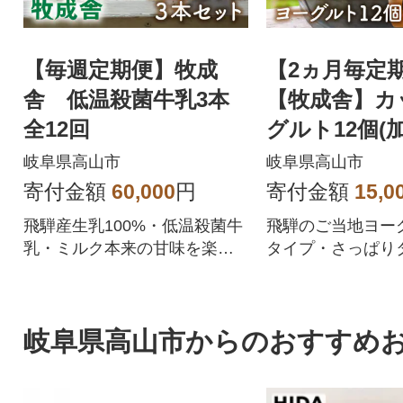
【毎週定期便】牧成
【2ヵ月毎定
舎 低温殺菌牛乳3本
【牧成舎】カ
全12回
グルト12個(
プ)全3回
岐阜県高山市
岐阜県高山市
寄付金額
60,000
円
寄付金額
15,0
飛騨産生乳100%・低温殺菌牛
飛騨のご当地ヨー
乳・ミルク本来の甘味を楽し
タイプ・さっぱりタ
むならコレ!
美味しいヨーグル
いたします。
岐阜県高山市からのおすすめ