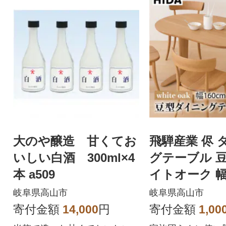
大のや醸造 甘くてお
飛騨産業 侭 
いしい白酒 300ml×4
グテーブル 豆
本 a509
イトオーク 幅
家具 ビーンズ型
岐阜県高山市
岐阜県高山市
7
寄付金額
14,000
円
寄付金額
1,00