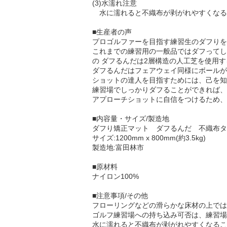
(3)水濡れ注意
水に濡れると不織布が剥がれやすくなる
■生産者の声
プロゴルファーを目指す練習生のダフりを
これまでの練習用の一般品ではダフってし
の ダフるんだは2層構造の人工芝を使用
ダフるんだはフェアウェイ同様にボールが
ショットの達人を目指すためには、己を知
練習場でしっかりダフることができれば、
アプローチショットに自信をつけるため、
■内容量・サイズ/製造地
ダフり矯正マット ダフるんだ 不織布タ
サイズ:1200mm x 800mm(約3.5kg)
製造地:富田林市
■原材料
ナイロン100%
■注意事項/その他
フローリングなどの滑らかな床材の上では
ゴルフ練習場への持ち込み可否は、練習場
水に濡れると不織布が剥がれやすくなるこ