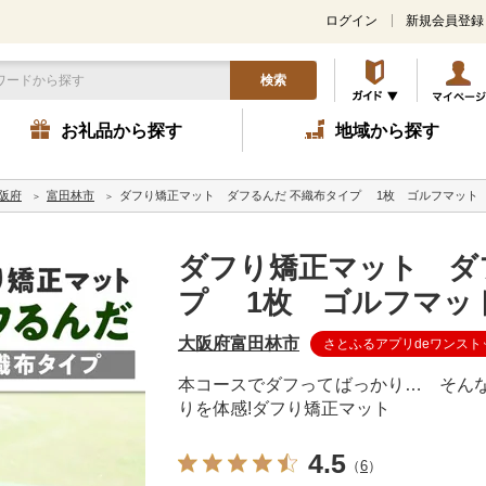
ログイン
新規会員登録
検索
お礼品から探す
地域から探す
阪府
富田林市
ダフり矯正マット ダフるんだ 不織布タイプ 1枚 ゴルフマット
ダフり矯正マット ダ
プ 1枚 ゴルフマッ
大阪府富田林市
さとふるアプリdeワンスト
本コースでダフってばっかり… そんな
りを体感!ダフり矯正マット
4.5
（
6
）