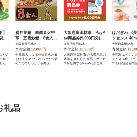
ド】
喜神菜館 鉄鍋直火中
大阪府富田林市 PayP
はだぎわ 《
馴染
華 五目炒飯 8食入り
ay商品券(9,000円分)※
ッセンス 40m
しゃ
(2食入×4袋)
地域内の一部の加盟店
スケア・スカ
大阪府富田林市
大阪府富田林市
大阪府富田林市
のみで利用可
ア・エイジン
寄付金額
12,000
円
寄付金額
30,000
円
寄付金額
11,0
に 化粧品
にやさ
中華職人による鉄鍋直火炒飯
大阪府富田林市の地場産品の
美容液 エイジン
ールと
を特殊冷凍で! パラパラかつ炒
基準を満たした商品・サービ
エキス 4種 フ
したネ
めたてのしっとりも再現!!五目
スを提供するPayPay加盟店で
プ 顔も頭皮も保
。
炒飯【冷凍】
のお支払いにご利用いただけ
ます。大阪府富田林市在住の
方はPayPay商品券を受け取れ
ませんのでご注意ください。
お礼品