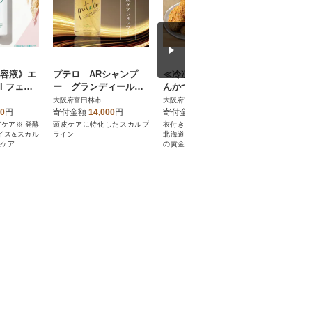
美容液》エ
プテロ ARシャンプ
≪冷凍≫工場直営 と
マナラ《
l フェイ
ー グランディール 7
んかつの山田屋のメン
シャンプ
ルプケ
00ml
チかつ&コロッケのセ
インワン
大阪府富田林市
大阪府富田林市
大阪府富田
グケア※
ット 各種12枚入り
00
円
寄付金額
14,000
円
寄付金額
12,000
円
寄付金額
グケア※ 発酵
頭皮ケアに特化したスカルプ
衣付きで揚げるだけ簡単調理!
たった“1本
ェイス&スカル
ライン
北海道ジャガイモと国産牛肉
るオールイ
湿ケア
の黄金比、玉ねぎの甘味が人
気の自信作です。