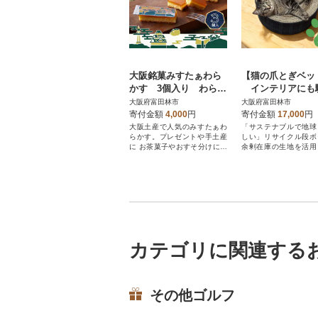
大阪銘菓みすたぁわら
【猫の爪とぎベッ
かす 3個入り わらび
インテリアにも
餅とカステラの絶妙な
む、シンプルでお
大阪府富田林市
大阪府富田林市
ハーモニー 個包装で
れなペット用品
寄付金額
4,000
円
寄付金額
17,000
円
便利です!
大阪土産で人気のみすたぁわ
「サステナブルで地球
らかす。プレゼントや手土産
しい」リサイクル段ボ
に お茶菓子やおすそ分けにも
余剰在庫の生地を活用
おすすめ
コの爪とぎベッドです
カテゴリに関連する
その他ゴルフ