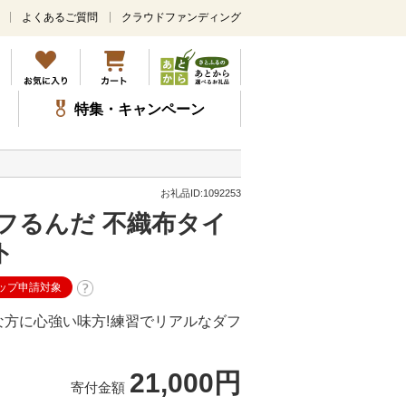
よくあるご質問
クラウドファンディング
メ
イ
ン
コ
ン
特集・キャンペーン
テ
ン
ツ
に
ス
お礼品ID:1092253
キ
フるんだ 不織布タイ
ッ
プ
ト
ップ申請対象
方に心強い味方!練習でリアルなダフ
21,000円
寄付金額