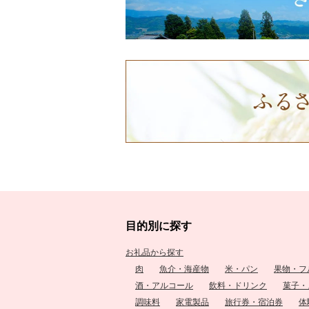
目的別に探す
お礼品から探す
肉
魚介・海産物
米・パン
果物・フ
酒・アルコール
飲料・ドリンク
菓子・
調味料
家電製品
旅行券・宿泊券
体