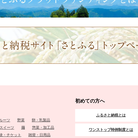
初めての方へ
ふるさと納税とは
ルーツ
野菜
卵・乳製品
スイーツ
麺
惣菜・加工品
ワンストップ特例制度とは
験・チケット
雑貨・日用品