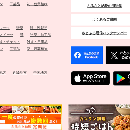
ン
工芸品
花・観葉植物
ふるさと納税の用語集
よくあるご質問
ルーツ
野菜
卵・乳製品
さとふる通信バックナンバー
スイーツ
麺
惣菜・加工品
験・チケット
雑貨・日用品
ン
工芸品
花・観葉植物
地方
近畿地方
中国地方