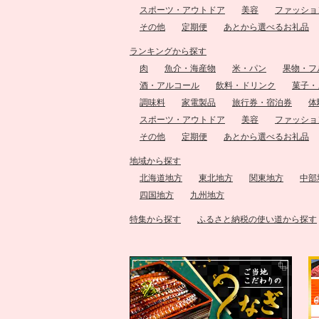
スポーツ・アウトドア
美容
ファッショ
その他
定期便
あとから選べるお礼品
ランキングから探す
肉
魚介・海産物
米・パン
果物・フ
酒・アルコール
飲料・ドリンク
菓子・
調味料
家電製品
旅行券・宿泊券
体
スポーツ・アウトドア
美容
ファッショ
その他
定期便
あとから選べるお礼品
地域から探す
北海道地方
東北地方
関東地方
中部
四国地方
九州地方
特集から探す
ふるさと納税の使い道から探す