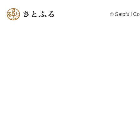
©
Satofull Co.