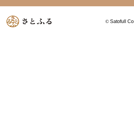
©
Satofull Co.