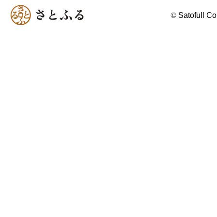
©
Satofull Co.