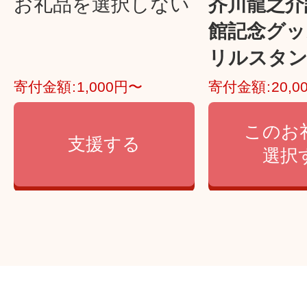
お礼品を選択しない
芥川龍之介
館記念グッ
リルスタンド
寄付金額
1,000円〜
寄付金額
20,
このお
支援する
選択