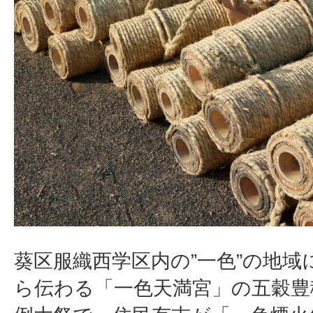
葵区服織西学区内の”一色”の地域に
ら伝わる「一色天満宮」の五穀豊