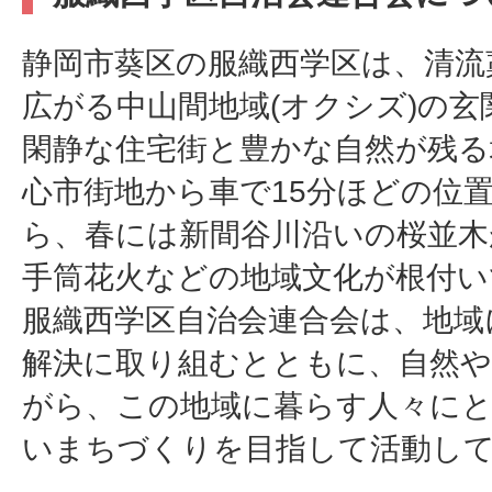
静岡市葵区の服織西学区は、清流
広がる中山間地域(オクシズ)の玄
閑静な住宅街と豊かな自然が残る
心市街地から車で15分ほどの位
ら、春には新間谷川沿いの桜並木
手筒花火などの地域文化が根付い
服織西学区自治会連合会は、地域
解決に取り組むとともに、自然や
がら、この地域に暮らす人々に
いまちづくりを目指して活動し