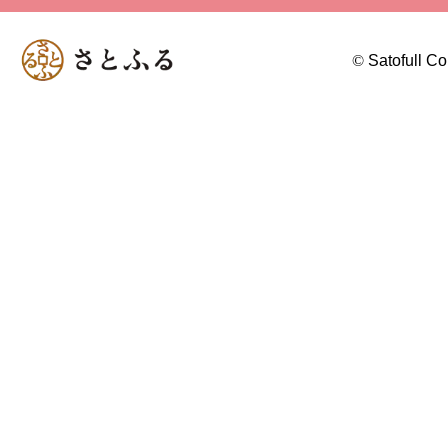
©
Satofull Co.