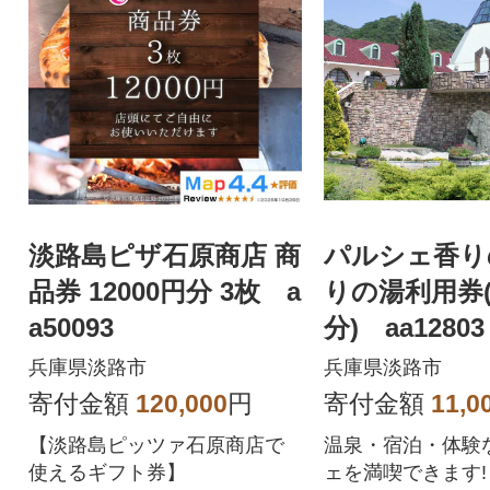
淡路島ピザ石原商店 商
パルシェ香り
品券 12000円分 3枚 a
りの湯利用券(3
a50093
分) aa12803
兵庫県淡路市
兵庫県淡路市
寄付金額
120,000
円
寄付金額
11,0
【淡路島ピッツァ石原商店で
温泉・宿泊・体験
使えるギフト券】
ェを満喫できます!