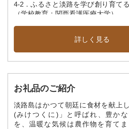
4-2．ふるさと淡路を学び創り育て
（学校教育：関西看護医療大学）
4-3．ふるさと淡路を学び創り育て
（関西総合リハビリテーション専門
詳しく見る
4-4．ふるさと淡路を学び創り育て
（AIE国際高等学校）
5.地域資源と地域活力があふれるま
6.その他市長が認める事業（市長に
お礼品のご紹介
淡路島はかつて朝廷に食材を献上
(みけつくに)」と呼ばれ、豊か
を、温暖な気候は農作物を育てま