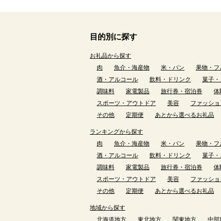
目的別に探す
お礼品から探す
肉
魚介・海産物
米・パン
果物・フ
酒・アルコール
飲料・ドリンク
菓子・
調味料
家電製品
旅行券・宿泊券
体
スポーツ・アウトドア
美容
ファッショ
その他
定期便
あとから選べるお礼品
ランキングから探す
肉
魚介・海産物
米・パン
果物・フ
酒・アルコール
飲料・ドリンク
菓子・
調味料
家電製品
旅行券・宿泊券
体
スポーツ・アウトドア
美容
ファッショ
その他
定期便
あとから選べるお礼品
地域から探す
北海道地方
東北地方
関東地方
中部