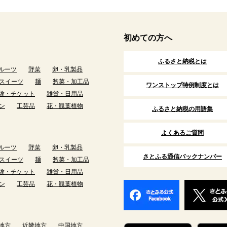
初めての方へ
ふるさと納税とは
ルーツ
野菜
卵・乳製品
スイーツ
麺
惣菜・加工品
ワンストップ特例制度とは
験・チケット
雑貨・日用品
ン
工芸品
花・観葉植物
ふるさと納税の用語集
よくあるご質問
ルーツ
野菜
卵・乳製品
さとふる通信バックナンバー
スイーツ
麺
惣菜・加工品
験・チケット
雑貨・日用品
ン
工芸品
花・観葉植物
地方
近畿地方
中国地方