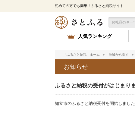
メ
初めての方でも簡単！ふるさと納税サイト
イ
ン
コ
ン
テ
人気ランキング
ン
ツ
に
「ふるさと納税」ホーム
＞
地域から探す
＞
ス
キ
お知らせ
ッ
プ
ふるさと納税の受付がはじまり
知立市のふるさと納税受付を開始しました