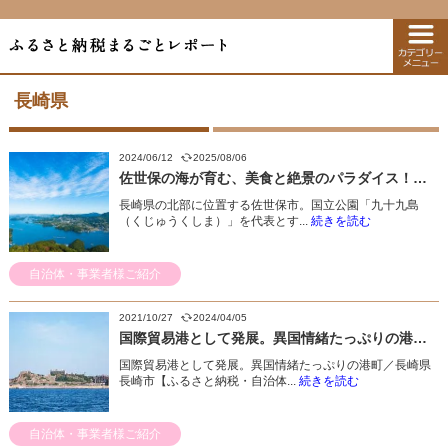
長崎県
2024/06/12
2025/08/06
佐世保の海が育む、美食と絶景のパラダイス！／長崎県佐世保市
長崎県の北部に位置する佐世保市。国立公園「九十九島
（くじゅうくしま）」を代表とす...
続きを読む
自治体・事業者様ご紹介
2021/10/27
2024/04/05
国際貿易港として発展。異国情緒たっぷりの港町／長崎県長崎市
国際貿易港として発展。異国情緒たっぷりの港町／長崎県
長崎市【ふるさと納税・自治体...
続きを読む
自治体・事業者様ご紹介