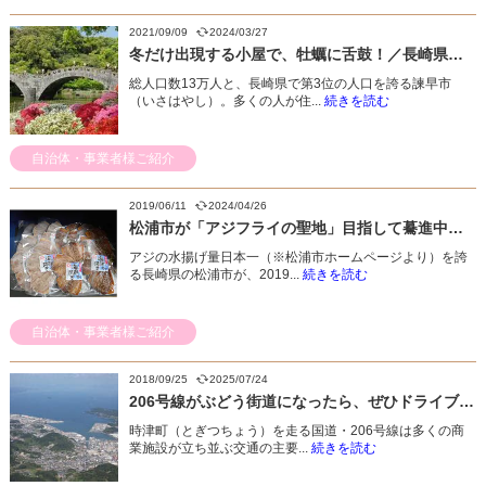
2021/09/09
2024/03/27
冬だけ出現する小屋で、牡蠣に舌鼓！／長崎県諫早市
総人口数13万人と、長崎県で第3位の人口を誇る諫早市
（いさはやし）。多くの人が住...
続きを読む
自治体・事業者様ご紹介
2019/06/11
2024/04/26
松浦市が「アジフライの聖地」目指して驀進中！／長崎県松浦市
アジの水揚げ量日本一（※松浦市ホームページより）を誇
る長崎県の松浦市が、2019...
続きを読む
自治体・事業者様ご紹介
2018/09/25
2025/07/24
206号線がぶどう街道になったら、ぜひドライブを！／長崎県時津町
時津町（とぎつちょう）を走る国道・206号線は多くの商
業施設が立ち並ぶ交通の主要...
続きを読む