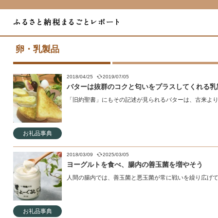
卵・乳製品
2018/04/25
2019/07/05
バターは抜群のコクと匂いをプラスしてくれる乳
「旧約聖書」にもその記述が見られるバターは、古来より人
お礼品事典
2018/03/09
2025/03/05
ヨーグルトを食べ、腸内の善玉菌を増やそう
人間の腸内では、善玉菌と悪玉菌が常に戦いを繰り広げてい
お礼品事典