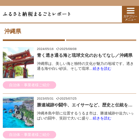
沖縄県
2024/05/16
2025/08/08
青く透き通る海と琉球文化のおもてなし／沖縄県
沖縄県は、美しい海と独特の文化が魅力の地域です。透き
通る海や白い砂浜、そして琉球...
続きを読む
自治体・事業者様ご紹介
2023/05/31
2025/07/25
勝連城跡や闘牛、エイサーなど、歴史と伝統を体感できるまち／沖縄県うるま市
沖縄本島中部に位置するうるま市は、勝連城跡や迫力いっ
ぱいの闘牛、笑顔で大いに盛り...
続きを読む
自治体・事業者様ご紹介