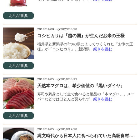
お礼品事典
2018/01/09
2023/03/28
コシヒカリは『越の国』が生んだお米の王様
福井県と新潟県の2つの県によってつくられた「お米の王
様」が「コシヒカリ」。新潟県...
続きを読む
お礼品事典
2018/01/05
2018/08/13
天然本マグロは、希少価値の『黒いダイヤ』
寿司や刺身として生で食べると絶品の「本マグロ」。スー
パーなどではほとんど見られず...
続きを読む
お礼品事典
2018/01/05
2018/12/28
縄文時代から日本人に食べられていた高級食材「アワビ」