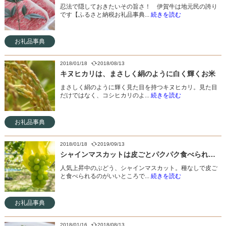
忍法で隠しておきたいその旨さ！ 伊賀牛は地元民の誇り
です【ふるさと納税お礼品事典...
続きを読む
お礼品事典
2018/01/18
2018/08/13
キヌヒカリは、まさしく絹のように白く輝くお米
まさしく絹のように輝く見た目を持つキヌヒカリ。見た目
だけではなく、コシヒカリのよ...
続きを読む
お礼品事典
2018/01/18
2019/09/13
シャインマスカットは皮ごとパクパク食べられる甘～いブドウ
人気上昇中のぶどう、シャインマスカット。種なしで皮ご
と食べられるのがいいところで...
続きを読む
お礼品事典
2018/01/16
2018/08/13