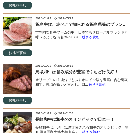
お礼品事典
2018/01/24
2019/05/24
福島牛は、赤べこで知られる福島県発のブランド和牛
世界的な和牛ブームの中、日本でもグローバルブランドと
呼べるような有名"WAGYU...
続きを読む
お礼品事典
2018/01/22
2018/08/13
鳥取和牛は旨み成分が豊富でくちどけ良好！
オリーブ油の主成分でもあるオレイン酸を豊富に含む鳥取
和牛。融点が低いと言われ、口...
続きを読む
お礼品事典
2018/01/19
2019/01/07
長崎和牛は和牛のオリンピックで日本一！
長崎和牛は、5年に1度開催される和牛のオリンピック「第
10回全国和牛能力共進会」...
続きを読む