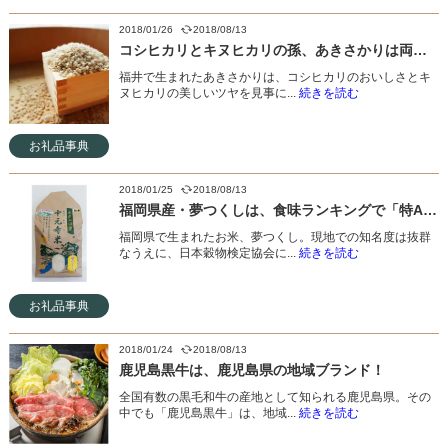
2018/01/26
2018/08/13
コシヒカリとキヌヒカリの孫、あきさかりは両者の良いとこどり！
福井で生まれたあきさかりは、コシヒカリのおいしさとキ
ヌヒカリの美しいツヤを見事に...
続きを読む
お礼品事典
2018/01/25
2018/08/13
福岡県産・夢つくしは、食味ランキングで「特A」を獲得したお米！
福岡県で生まれたお米、夢つくし。現地での知名度は抜群
なうえに、日本穀物検定協会に...
続きを読む
お礼品事典
2018/01/24
2018/08/13
鹿児島黒牛は、鹿児島県の地域ブランド！
全国有数の黒毛和牛の産地として知られる鹿児島県。その
中でも「鹿児島黒牛」は、地域...
続きを読む