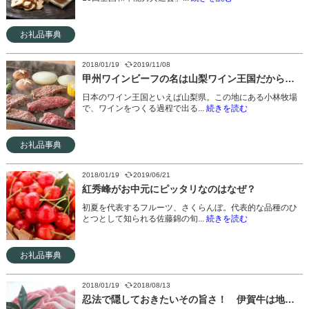
お礼品事典
2018/01/19
2019/11/08
甲州ワインビーフの名は山梨ワイン王国だからこそ！
日本のワイン王国といえば山梨県。この地にある小林牧場
で、ワインをつくる過程で出る...
続きを読む
お礼品事典
2018/01/19
2019/06/21
紅秀峰がお中元にピッタリなのはなぜ？
初夏を代表するフルーツ、さくらんぼ。代表的な品種のひ
とつとして知られる佐藤錦の旬...
続きを読む
お礼品事典
2018/01/19
2018/08/13
忍法で隠しておきたいその旨さ！ 伊賀牛は地元民の誇りです