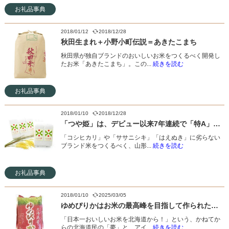
お礼品事典
2018/01/12
2018/12/28
秋田生まれ＋小野小町伝説＝あきたこまち
秋田県が独自ブランドのおいしいお米をつくるべく開発し
たお米「あきたこまち」。この...
続きを読む
お礼品事典
2018/01/10
2018/12/28
「つや姫」は、デビュー以来7年連続で「特A」獲得中！
「コシヒカリ」や「ササニシキ」「はえぬき」に劣らない
ブランド米をつくるべく、山形...
続きを読む
お礼品事典
2018/01/10
2025/03/05
ゆめぴりかはお米の最高峰を目指して作られた、北海道民の夢！
「日本一おいしいお米を北海道から！」という、かねてか
らの北海道民の「夢」と、アイ...
続きを読む