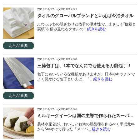
2018/01/12
2018/12/21
タオルのグローバルブランドといえば今治タオル
ふわっふわの肌ざわりと抜群の吸水性で、まさしく"信頼と
実績"を積み重ねるタオルの...
続きを読む
お礼品事典
2018/01/12
2018/12/28
三徳包丁は、1本でなんにでも使える万能包丁！
包丁にもいろいろな種類がありますが、日本のキッチンで
よく見かける包丁といえば、「...
続きを読む
お礼品事典
2018/01/12
2019/04/26
ミルキークイーンは国の主導で作られたスーパーライス！
農林水産省が、おいしいお米の新品種を作るべく平成元年
から6年かけて行った「スーパ...
続きを読む