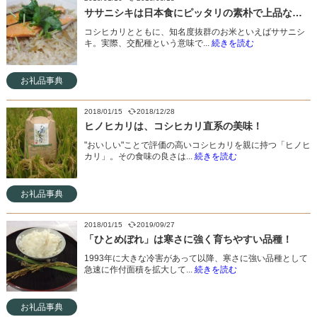
ササニシキは日本食にピッタリの素朴で上品なお米
コシヒカリとともに、知名度抜群のお米といえばササニシ
キ。実際、交配種という意味で...
続きを読む
お礼品事典
2018/01/15
2018/12/28
ヒノヒカリは、コシヒカリ直系の美味！
"おいしい"ことで評価の高いコシヒカリを親に持つ「ヒノヒ
カリ」。その食味の良さは...
続きを読む
お礼品事典
2018/01/15
2019/09/27
「ひとめぼれ」は寒さに強く育ちやすい品種！
1993年に大きな冷害があって以降、寒さに強い品種として
急速に作付面積を拡大して...
続きを読む
お礼品事典