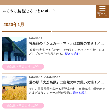
2020年1月
2020/01/24
特産品の「シュガートマト」は自慢の甘さ！／高知県日高村
"奇跡の清流"とも言われ、その美しい色合いが"仁淀（によ
ど）ブルー"と形容される...
続きを読む
自治体・事業者様ご紹介
2020/01/16
2024/05/28
道の駅「大芝高原」は自然の中の憩いの場！／長野県南箕輪村
美しい田園風景が広がる長野県の村、南箕輪村。緑豊かで
さまざまなレジャー施設が整備...
続きを読む
自治体・事業者様ご紹介