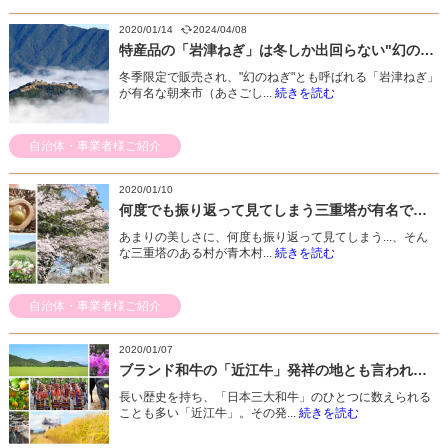
2020/01/14
2024/04/08
特産品の「岩津ねぎ」は冬しか出回らない"幻のねぎ"／兵庫県朝来市
冬季限定で販売され、"幻のねぎ"とも呼ばれる「岩津ねぎ」
が有名な朝来市（あさごし...
続きを読む
自治体・事業者様ご紹介
2020/01/10
何度でも振り返って見てしまう三重塔が有名です／長野県青木村
あまりの美しさに、何度も振り返って見てしまう...、そん
な三重塔のある村が青木村...
続きを読む
自治体・事業者様ご紹介
2020/01/07
ブランド和牛の「近江牛」発祥の地とも言われるまち／滋賀県竜王町
長い歴史を持ち、「日本三大和牛」のひとつに数えられる
ことも多い「近江牛」。その発...
続きを読む