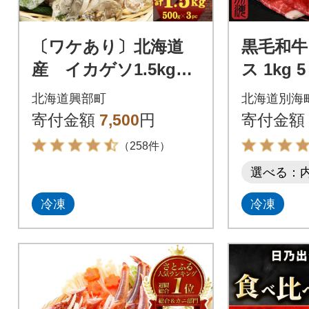
〔ワケあり〕北海道
黒毛和牛
産 イカゲソ1.5kg
ス 1kg
【20006】
焼き・
北海道興部町
北海道別海
用セット
寄付金額
7,500
円
寄付金額
り北海道
（258件）
選べる：
冷凍
冷凍