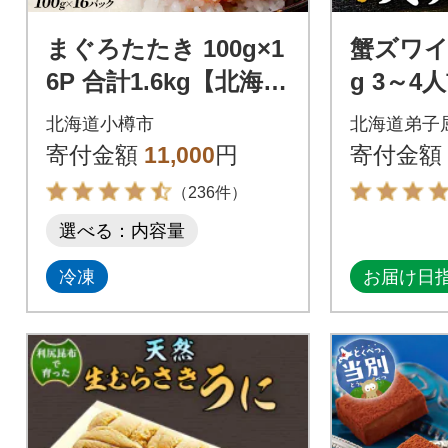
まぐろたたき 100g×1
蟹ズワイ
6P 合計1.6kg【北海道
g 3～4
小樽加工】ネギトロ
鮮 しゃ
北海道小樽市
北海道弟子
小分けで便利
道 弟子屈
寄付金額
11,000
円
寄付金額
（236件）
選べる：内容量
冷凍
お届け日