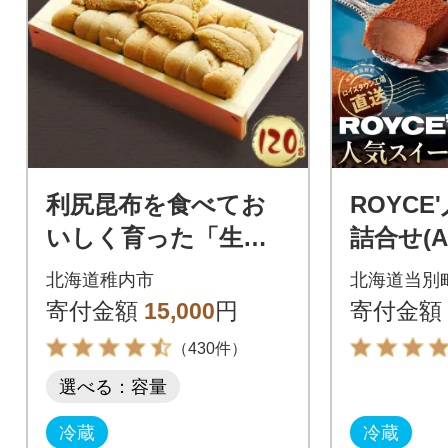
利尻昆布を食べてお
ROYC
いしく育った「生む
詰合せ(A)
らさきうに」120g ウ
北海道稚内市
北海道当別
ニ 海鮮
寄付金額
15,000
円
寄付金額
（430件）
選べる：容量
冷蔵
冷蔵