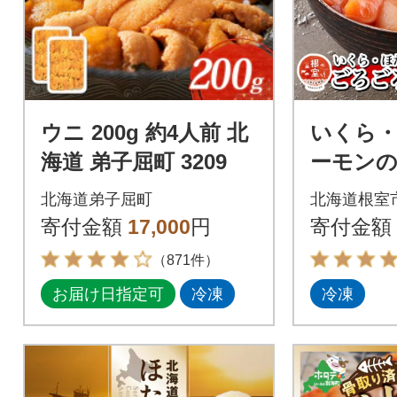
ウニ 200g 約4人前 北
いくら
海道 弟子屈町 3209
ーモン
鮮丼×2P 
北海道弟子屈町
北海道根室
寄付金額
17,000
円
寄付金額
（871件）
お届け日指定可
冷凍
冷凍