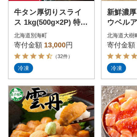
牛タン厚切りスライ
新鮮濃厚
ス 1kg(500g×2P) 特製
ウベル
塩だれ 牛タン中・牛
ムセット
北海道別海町
北海道大樹
タン元 ほたて出汁
寄付金額
13,000
円
寄付金額
仕込み
（32件）
冷凍
冷凍