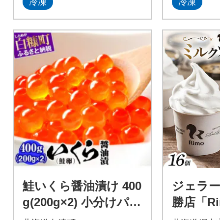
冷凍
冷凍
鮭いくら醤油漬け 400
ジェラー
g(200g×2) 小分けパッ
勝店「R
ク
ソフトク