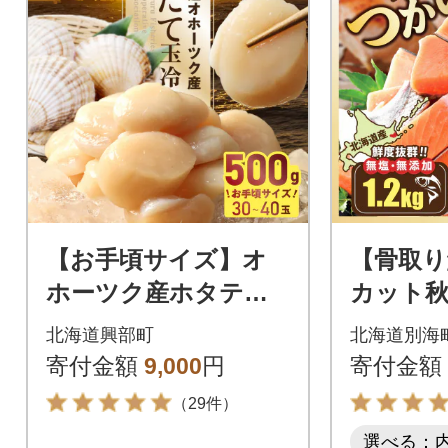
【お手頃サイズ】オ
【骨取り
ホーツク産ホタテ玉
カット秋鮭
冷500g(約30～40玉入
kg 無塩
北海道興部町
北海道別海
り)【21037】
し切身 
寄付金額
9,000
円
寄付金額
と納税
（29件）
選べる：