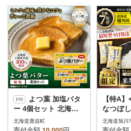
ます※解凍
度、品質劣
すのでおや
よつ葉 加塩バタ
【特A】
PR
ー 4個セット 北海道
なつぼし10
十勝産
北海道旭
北海道鹿追町
北海道旭川
【さとふ
寄付金額
10,000
円
寄付金額