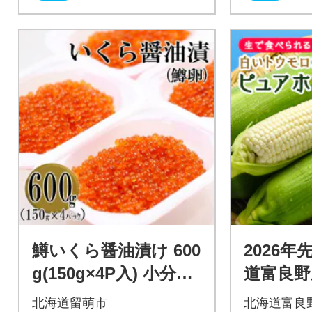
鱒いくら醤油漬け 600
2026
g(150g×4P入) 小分け
道富良野
タイプ
れる 白
北海道留萌市
北海道富良