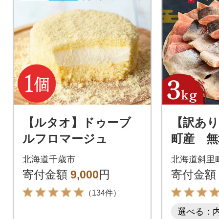
【ルタオ】ドゥーブ
【訳あり
ルフロマージュ
町産 無
身 3k
北海道千歳市
北海道斜里
鮭】
寄付金額
9,000
円
寄付金額
（134件）
選べる：