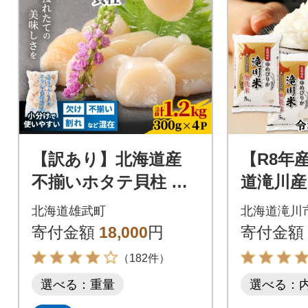
【訳あり】北海道産
【R8年
不揃いホタテ貝柱 計
道滝川産
1.2kg(300g×4P) 小分
無洗米 1
北海道雄武町
北海道滝川
けで便利 海鮮ほたて
スター 
寄付金額
18,000
円
寄付金額
（182件）
選べる：重量
選べる：