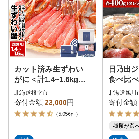
カット済み生ずわい
日乃出
がに＜計1.4~1.6kg＞
食べ比べ
B-48014
肉 バー
北海道根室市
北海道旭川
ラム ラム
寄付金額
23,000
円
寄付金額
40
（5,056件）
種類が選