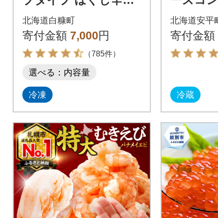
明太子 1kg(250g×4)
夢民舎ブ
北海道白糠町
北海道安平
きたチー
寄付金額
7,000
円
寄付金額
せセッ
（785件）
選べる：内容量
冷凍
冷蔵