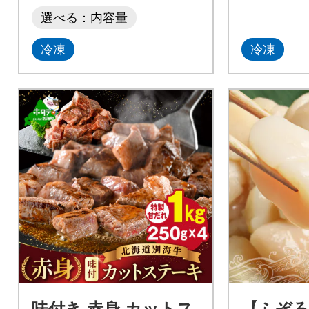
選べる：内容量
冷凍
冷凍
味付き 赤身 カットス
【ふぞ