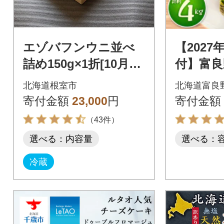
エゾバフンウニ並べ
【202
詰め150g×1折[10月下
付】富良
旬以降発送] B-71012
品 赤肉
北海道根室市
北海道富良
計約4kg
寄付金額
23,000
円
寄付金額
（43件）
選べる：内容量
選べる：
冷蔵