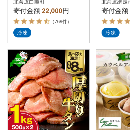
北海道白糠町
北海道網走
セット
寄付金額
22,000
円
寄付金額
（769件）
冷凍
冷凍