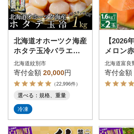
北海道オホーツク海産
【202
ホタテ玉冷バラエテ
メロン赤
ィサイズ(1kg)| 訳あ
玉(大玉
北海道紋別市
北海道富良
り サイズ不揃い ★
気のお
寄付金額
20,000
円
寄付金額
ツ
（22,996件）
選べる：規格、重量
冷凍