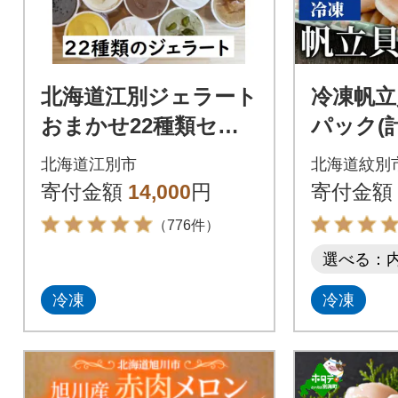
北海道江別ジェラート
冷凍帆立貝
おまかせ22種類セッ
パック(計1
ト <80ml×22個>
テ ほた
北海道江別市
北海道紋別
寄付金額
14,000
円
寄付金額
（776件）
選べる：
冷凍
冷凍