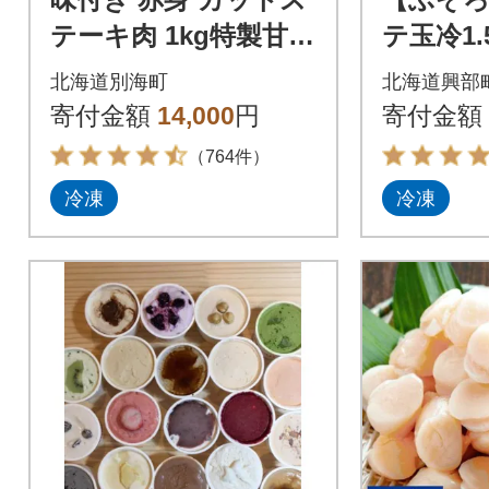
テーキ肉 1kg特製甘だ
テ玉冷1.
れ 北海道 牛肉 訳あり
ホーツク
北海道別海町
北海道興部
サイコロ 別海町 ふる
寄付金額
14,000
円
寄付金額
さと納税
（764件）
冷凍
冷凍