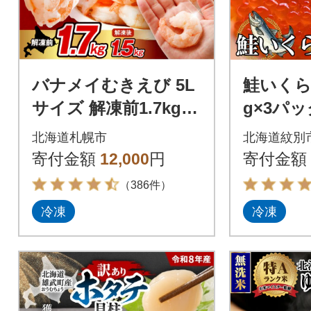
バナメイむきえび 5L
鮭いくら
サイズ 解凍前1.7kg 8
g×3パッ
50g×2袋 エビ むきえ
北海道札幌市
北海道紋別
び_hs207-001
寄付金額
12,000
円
寄付金額
（386件）
冷凍
冷凍