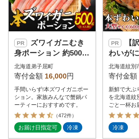
ズワイガニむき
【訳あり】本ず
PR
PR
身ポーション 約500g
わいが
生食可 北海道 弟子屈
イズ2杯 
北海道弟子屈町
北海道紋別
町 2144
寄付金額
16,000
円
寄付金額
手間いらず!本ズワイガニポー
新鮮で大ぶ
ション。家族みんなで蟹鍋パ
を北海道紋
ーティーにおすすめです。
ごと一杯お
とした身質!
（472件）
ひご賞味く
お届け日指定可
冷凍
冷凍
ている場合
た「差脚(さ