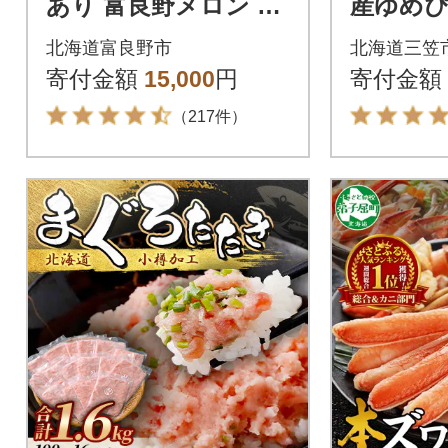
あり 富良野メロン 4k
産ゆめぴり
g(2玉～4玉入) ご家
g×2)
北海道富良野市
北海道三笠
庭用
短翌日発送
寄付金額
15,000
円
寄付金額
0】
（217件）