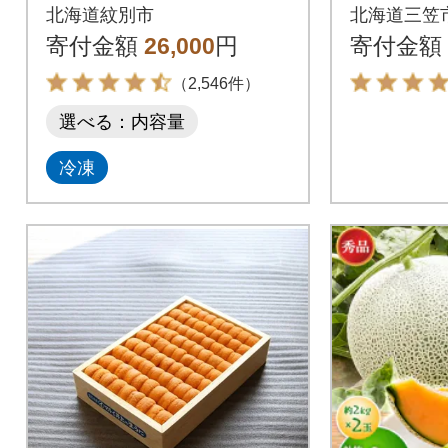
ぶ【大】(たっぷり1k
【特Aラ
北海道紋別市
北海道三笠
g)| 生食可 お刺身
日発送【1
寄付金額
26,000
円
寄付金額
（2,546件）
選べる：内容量
冷凍