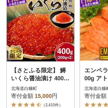
【さとふる限定】 鱒
エンペラ
いくら醤油漬け 400g
00g 
(200g×2) 小分けパッ
クサーモ
北海道白糠町
北海道白糠
ク
ングサー
寄付金額
15,000
円
寄付金額
た 小分
（2,410件）