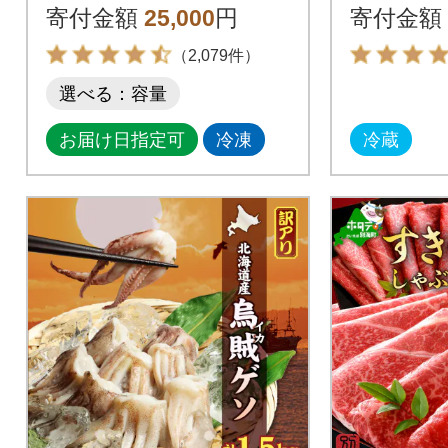
シ ピュ
寄付金額
25,000
円
寄付金額
0本入り
（2,079件）
選べる：容量
お届け日指定可
冷凍
冷蔵