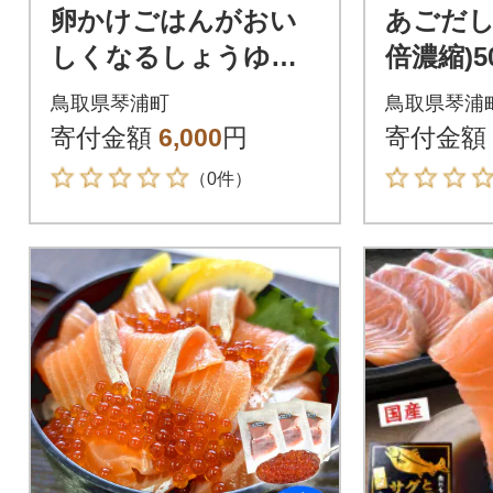
卵かけごはんがおい
あごだし
しくなるしょうゆ。1
倍濃縮)5
50ml×4本セット
鳥取県琴浦町
鳥取県琴浦
寄付金額
6,000
円
寄付金額
（0件）