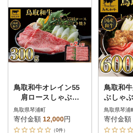
鳥取和牛オレイン55
鳥取和牛
肩ロースしゃぶし
ぶしゃぶ
ゃぶすき焼き 300g
0g 1400
鳥取県琴浦町
鳥取県琴浦
1265
寄付金額
12,000
円
寄付金額
（0件）