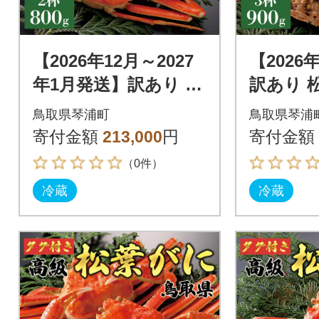
【2026年12月～2027
【2026
年1月発送】訳あり 松
訳あり 松
葉がに(茹)800g2杯 N7
00g3杯 N
鳥取県琴浦町
鳥取県琴浦
7_Y
寄付金額
213,000
円
寄付金額
（0件）
冷蔵
冷蔵