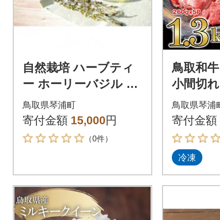
自然栽培 ハーブティ
鳥取和牛
ー ホーリーバジル 10
小間切れ
0本(約1カ月分)
ト1.3kg(
鳥取県琴浦町
鳥取県琴浦
020-001
寄付金額
15,000
円
寄付金額
（0件）
冷凍