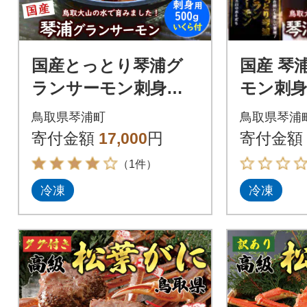
国産とっとり琴浦グ
国産 琴
ランサーモン刺身用5
モン刺身
00g いくら付 訳あり
00g 
鳥取県琴浦町
鳥取県琴浦
小分け個包装で便利・
訳あり
寄付金額
17,000
円
寄付金額
薬剤未使用で安心
（1件）
冷凍
冷凍