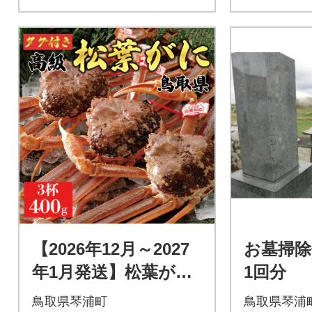
【2026年12月～2027
お墓掃除
年1月発送】松葉がに
1回分
(生)400g3杯 N72_I
鳥取県琴浦町
鳥取県琴浦