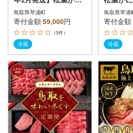
(茹)400g1杯 N70_Y
※足の欠け
鳥取県琴浦町
鳥取県琴浦
寄付金額
59,000
円
寄付金額
（0件）
冷蔵
冷蔵