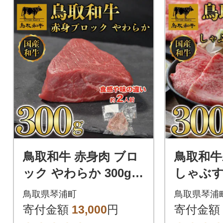
鳥取和牛 赤身肉 ブロ
鳥取和牛
ック やわらか 300g K
しゃぶすき
T010-023
1508
鳥取県琴浦町
鳥取県琴浦
寄付金額
13,000
円
寄付金額