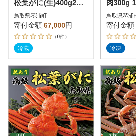
松葉がに(生)400g2杯
肉300g 1
※足の欠けなし N20_I
鳥取県琴浦町
鳥取県琴浦
寄付金額
67,000
円
寄付金額
（0件）
冷蔵
冷凍