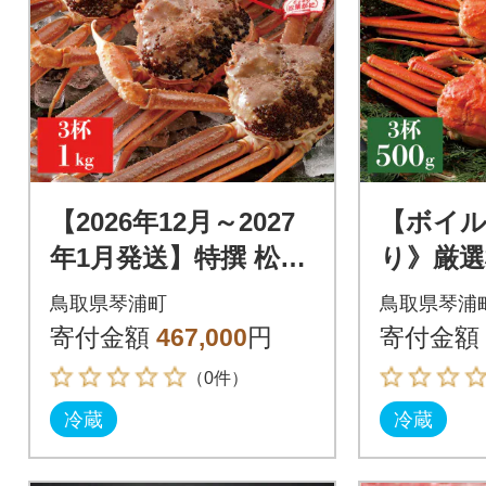
【2026年12月～2027
【ボイル
年1月発送】特撰 松葉
り》厳選
がに(生)【タグ付き】
g以上×3杯
鳥取県琴浦町
鳥取県琴浦
1kg3杯 N54_I
月発送 N
寄付金額
467,000
円
寄付金額
（0件）
冷蔵
冷蔵