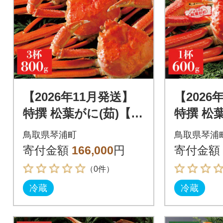
【2026年11月発送】
【2026
特撰 松葉がに(茹)【タ
特撰 松
グ付き】800g3杯 ※足
グ付き】6
鳥取県琴浦町
鳥取県琴浦
の欠けなし N9_Y
の欠けなし
寄付金額
166,000
円
寄付金額
（0件）
冷蔵
冷蔵