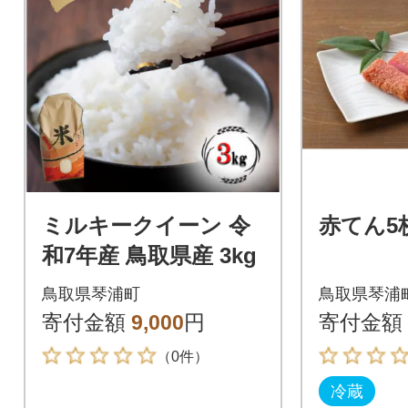
ミルキークイーン 令
赤てん5
和7年産 鳥取県産 3kg
鳥取県琴浦町
鳥取県琴浦
寄付金額
9,000
円
寄付金額
（0件）
冷蔵