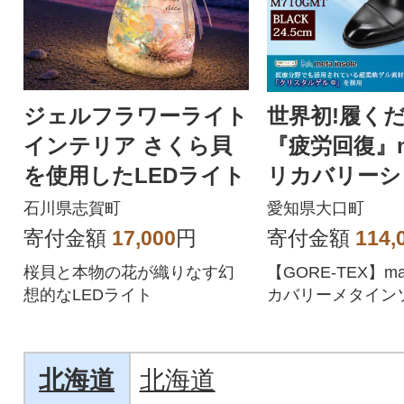
ジェルフラワーライト
世界初!履く
インテリア さくら貝
『疲労回復』ma
を使用したLEDライト
リカバリーシ
710GMT ブラ
石川県志賀町
愛知県大口町
5cm
寄付金額
17,000
円
寄付金額
114,
桜貝と本物の花が織りなす幻
【GORE-TEX】m
想的なLEDライト
カバリーメタイン
内羽根ストレート
スシューズ
北海道
北海道