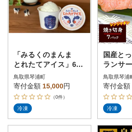
「みるくのまんま
国産と
とれたてアイス」6個
ランサー
セット(90ml×6個)
切 不揃
鳥取県琴浦町
鳥取県琴浦
り 個包
寄付金額
15,000
円
寄付金額
（0件）
冷凍
冷凍