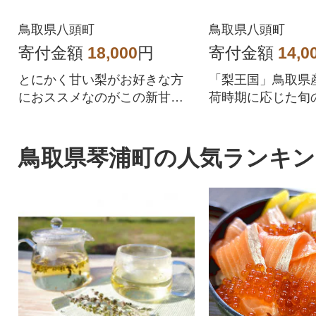
鳥取県八頭町
鳥取県八頭町
寄付金額
18,000
円
寄付金額
14,0
とにかく甘い梨がお好きな方
「梨王国」鳥取県
におススメなのがこの新甘
荷時期に応じた旬
泉。読んで字のごとく甘い果
けします!
汁がたっぷりと詰まった高品
質の梨です。
鳥取県琴浦町の人気ランキン