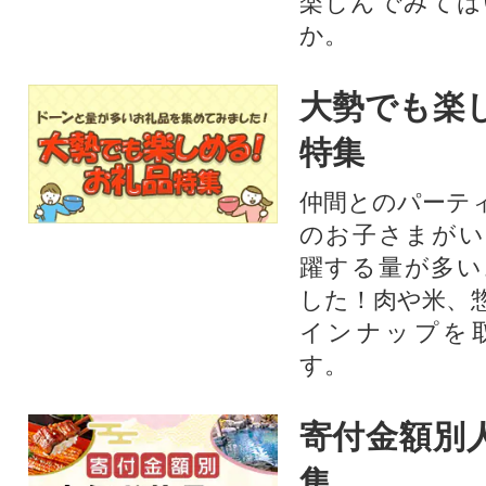
楽しんでみては
か。
大勢でも楽
特集
仲間とのパーテ
のお子さまがい
躍する量が多い
した！肉や米、
インナップを
す。
寄付金額別
集