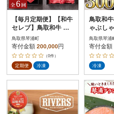
【毎月定期便】【和牛
鳥取和牛
セレブ】鳥取和牛 定
ゃぶしゃ
期便 「レギュラーク
00g 138
鳥取県琴浦町
鳥取県琴浦
ラス」全6回
寄付金額
200,000
円
寄付金額
（0件）
定期便
冷凍
冷凍