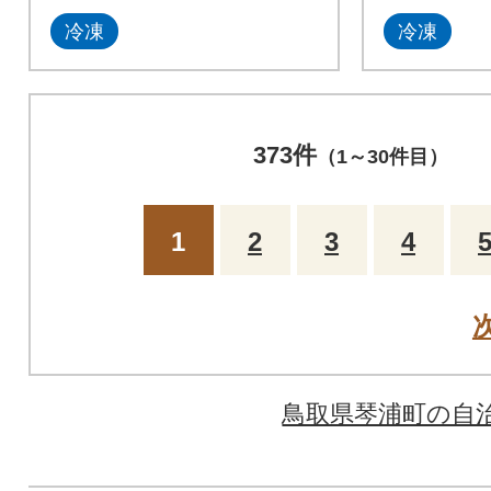
冷凍
冷凍
373件
（1～30件目）
1
2
3
4
鳥取県琴浦町の自