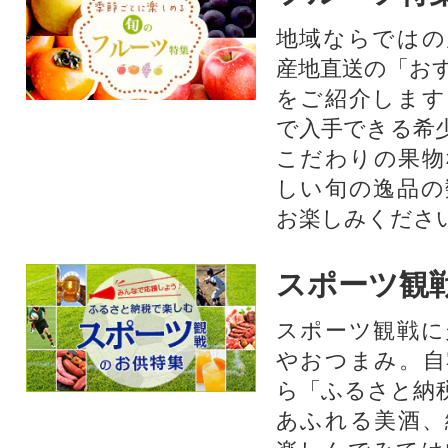
地域ならではの
産地直送の「お
をご紹介します
で入手できる希
こだわりの果物
しい旬の逸品の
お楽しみくださ
スポーツ観
スポーツ観戦に
やおつまみ。自
ら「ふるさと納
あふれる美酒、