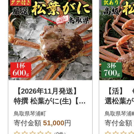
【2026年11月発送】
【活】 
特撰 松葉がに(生)【タ
選松葉がに
グ付き】600g1杯 ※足
3杯) 20
鳥取県琴浦町
鳥取県琴浦
の欠けなし N13_I
N30_I
寄付金額
51,000
円
寄付金額