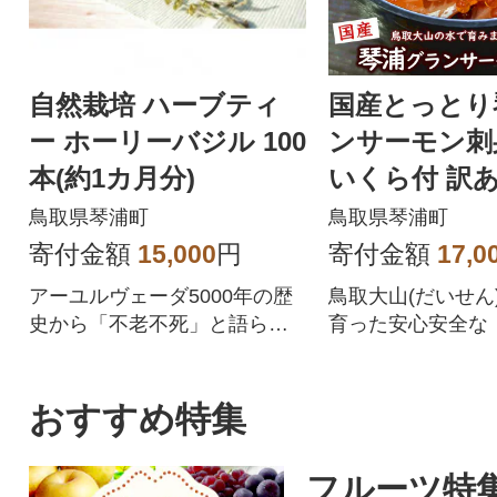
自然栽培 ハーブティ
国産とっとり
ー ホーリーバジル 100
ンサーモン刺身
本(約1カ月分)
いくら付 訳あ
け個包装で便
鳥取県琴浦町
鳥取県琴浦町
未使用で安心
寄付金額
15,000
円
寄付金額
17,0
アーユルヴェーダ5000年の歴
鳥取大山(だいせん
史から「不老不死」と語られ
育った安心安全な
ているハーブ!
ン」をお届けします
おすすめ特集
フルーツ特