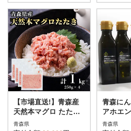
【市場直送!】青森産
青森に
天然本マグロ たたき
アホエ
ねぎとろ 計1kg(250g
オイル 
青森県
青森県
×4P)