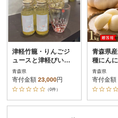
津軽竹籠・りんごジ
青森県産
ュースと津軽びいど
種にんにく
ろタンブラーのセッ
小玉 (贈
青森県
青森県
ト
寄付金額
23,000
円
寄付金額
（0件）