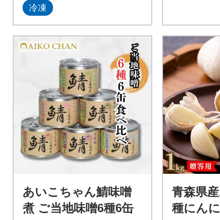
冷凍
あいこちゃん鯖味噌
青森県産
煮 ご当地味噌6種6缶
種にんにく