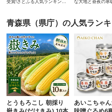
受賞!さとふる人気ランキング3
な大地と昼夜の寒
年連続1位!青森市人気NO.1の
て、『果汁が多く
りんごです
多い』美味しい桃
ます。りんご栽培
青森県（県庁）の人気ランキ
術を生かし、手間
信の『津軽の桃』
味ください。
とうもろこし 朝採り
あいこちゃん
嶽きみ(だけきみ) 10本
味噌ぐるめ6