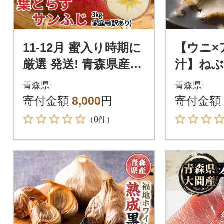
11-12月 蜜入り時期に
【ウニ×
厳選 発送! 青森県産
汁】ねぶ
りんご 訳あり 葉とら
ご煮 415
青森県
青森県
ずサンふじ 家庭用 約
寄付金額
8,000
円
寄付金額
3kg
（0件）