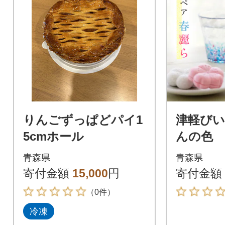
りんごずっぱどパイ1
津軽び
5cmホール
んの色
ア 春麗
青森県
青森県
寄付金額
15,000
円
寄付金額
（0件）
冷凍