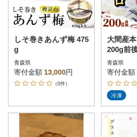
しそ巻きあんず梅 475
大間産本
g
200g前
青森県
青森県
寄付金額
13,000
円
寄付金額
（0件）
冷凍