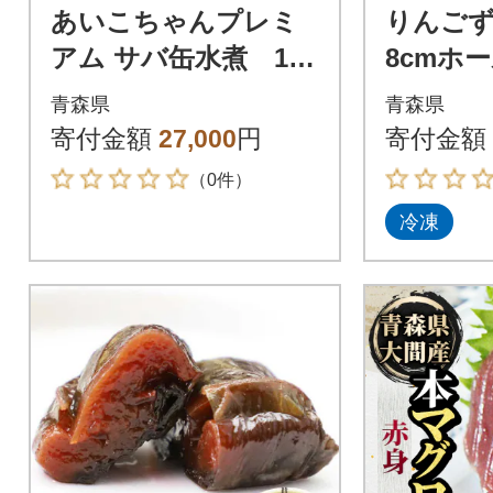
あいこちゃんプレミ
りんごず
アム サバ缶水煮 190
8cmホ
g×24缶
青森県
青森県
寄付金額
27,000
円
寄付金額
（0件）
冷凍