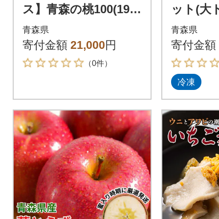
ス】青森の桃100(195
ット(大
g×30缶)
ロ・赤身)
青森県
青森県
後
寄付金額
21,000
円
寄付金額
（0件）
冷凍