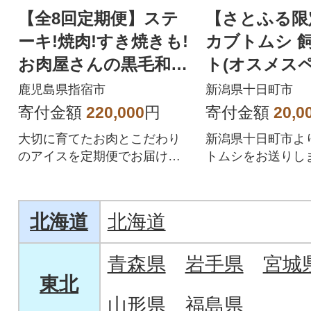
【全8回定期便】ステ
【さとふる限
ーキ!焼肉!すき焼きも!
カブトムシ 
お肉屋さんの黒毛和牛
ト(オスメスペ
堪能定期便(IBZ029-00
鹿児島県指宿市
新潟県十日町市
3)
寄付金額
220,000
円
寄付金額
20,0
大切に育てたお肉とこだわり
新潟県十日町市よ
のアイスを定期便でお届けし
トムシをお送りし
ます♪
北海道
北海道
青森県
岩手県
宮城
東北
山形県
福島県