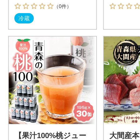
セット
g
（0件）
冷蔵
【果汁100%桃ジュー
大間産本