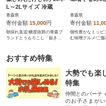
L～2Lサイズ 冷蔵
青森県
青森県
寄付金額
15,000
円
寄付金額
11,0
朝採れ直送!糖度抜群の青森ブ
個性豊かなトッピ
ランドとうもろこし「嶽き
む味噌グルメ!ご
み」
つまみに!
おすすめ特集
大勢でも楽
特集
仲間とのパーテ
のお子さまがい