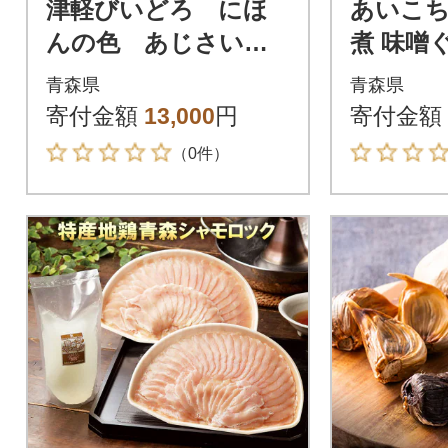
津軽びいどろ にほ
あいこ
んの色 あじさいタ
煮 味噌
ンブラー/箸置きセッ
青森県
青森県
ト
寄付金額
13,000
円
寄付金額
（0件）