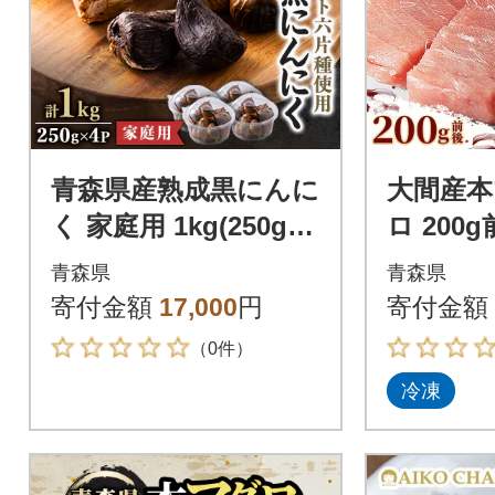
青森県産熟成黒にんに
大間産本
く 家庭用 1kg(250g×4
ロ 200
パック) 福地ホワイト
青森県
青森県
六片種使用
寄付金額
17,000
円
寄付金額
（0件）
冷凍