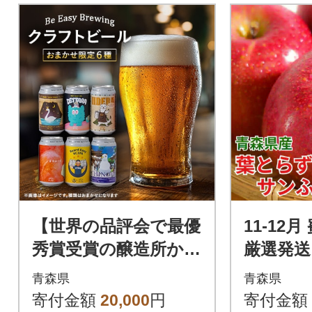
【世界の品評会で最優
11-12
秀賞受賞の醸造所から
厳選発送
お届け】クラフトビ
んご 訳
青森県
青森県
ール 限定6種類 6本
サンふじ
寄付金額
20,000
円
寄付金額