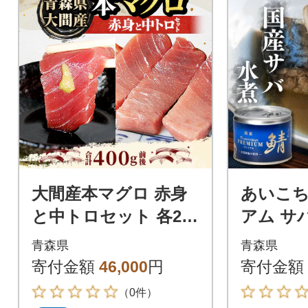
大間産本マグロ 赤身
あいこ
と中トロセット 各200
アム サ
g前後(合計400g前後)
不使用 1
青森県
青森県
寄付金額
46,000
円
寄付金額
（0件）