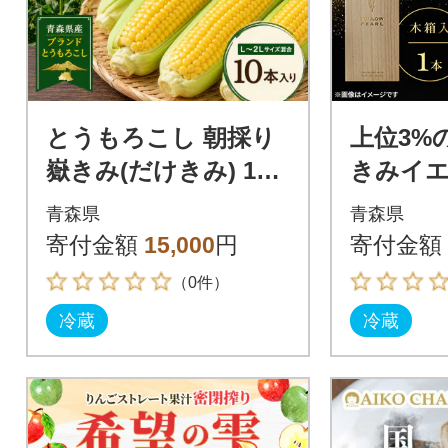
とうもろこし 朝採り
上位3%
嶽きみ(だけきみ) 10
きみイ
本 L～2Lサイズ 冷蔵
ル」プ
青森県
青森県
もろこし
寄付金額
15,000
円
寄付金額
（0件）
冷蔵
冷蔵