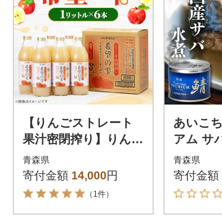
【りんごストレート
あいこ
果汁密閉搾り】りんご
アム サ
ジュース「希望の雫」
不使用 1
青森県
青森県
1リットル×6本
寄付金額
14,000
円
寄付金額
（1件）