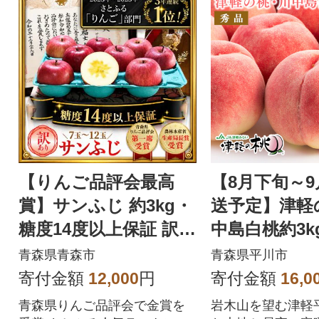
【りんご品評会最高
【8月下旬～
賞】サンふじ 約3kg・
送予定】津軽
糖度14度以上保証 訳あ
中島白桃約3k
り 家庭用 りんご フル
青森県青森市
青森県平川市
ーツ 果物
寄付金額
12,000
円
寄付金額
16,0
青森県りんご品評会で金賞を
岩木山を望む津軽