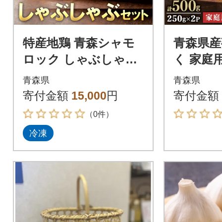
特産地鶏 青森シャモ
青森県産
ロック しゃぶしゃぶ
く 家庭用 
セット(2～3人前)
2パック
青森県
青森県
ト六片種
寄付金額
15,000
円
寄付金額
（0件）
冷凍