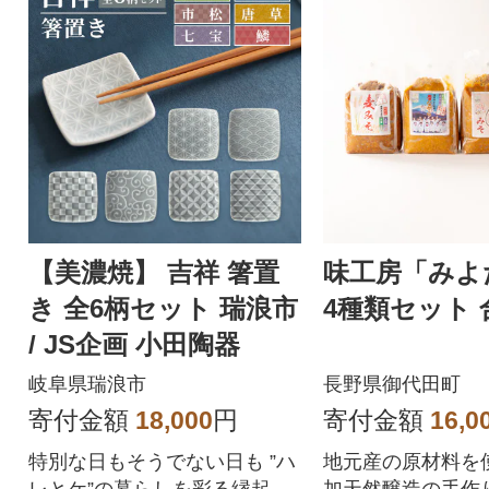
【美濃焼】 吉祥 箸置
味工房「みよ
き 全6柄セット 瑞浪市
4種類セット 
/ JS企画 小田陶器
岐阜県瑞浪市
長野県御代田町
寄付金額
18,000
円
寄付金額
16,0
特別な日もそうでない日も ”ハ
地元産の原材料を
レとケ”の暮らしを彩る縁起の
加天然醸造の手作