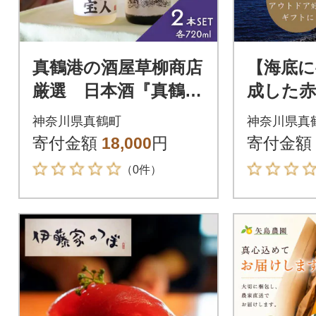
真鶴港の酒屋草柳商店
【海底に
厳選 日本酒『真鶴岬
成した
の歌』と本格焼酎『真
ルボディ N
神奈川県真鶴町
神奈川県真
鶴人の宝』各1本(各72
NFANDE
寄付金額
18,000
円
寄付金額
0ml)
（0件）