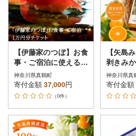
【伊藤家のつぼ】お食
【矢島み
事・ご宿泊に使える
剥きみか
チケット《10,000円
0%ジュー
神奈川県真鶴町
神奈川県真
分》
みかん農
寄付金額
37,000
円
寄付金額
なまま
（0件）