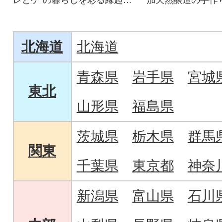
いい器
す。風味豊かでコ
噌を是非ご賞味く
北海道
北海道
青森県
岩手県
宮城
東北
山形県
福島県
茨城県
栃木県
群馬
関東
千葉県
東京都
神奈
新潟県
富山県
石川