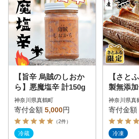
【旨辛 烏賊のしおか
【さとふ
ら】悪魔塩辛 計150g
製無添加
かせ、計
神奈川県真鶴町
神奈川県真
寄付金額
5,000
円
寄付金額
（2件）
冷蔵
冷凍