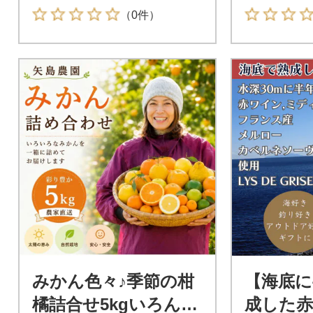
（0件）
みかん色々♪季節の柑
【海底に
橘詰合せ5kgいろんな
成した