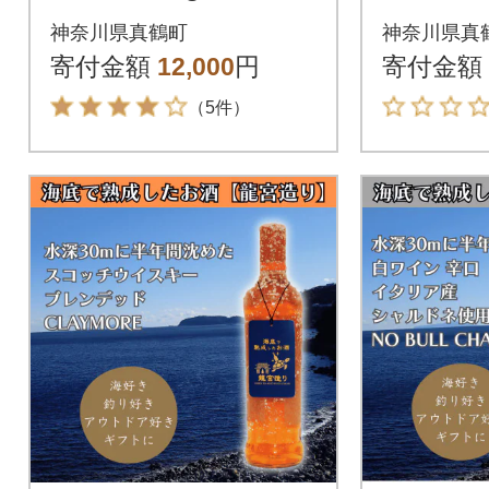
種類が一箱に詰まっ
ディアム
神奈川県真鶴町
神奈川県真
た楽しいみかんBox
DE GRI
寄付金額
12,000
円
寄付金額
【先行受付】
（5件）