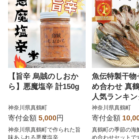
【旨辛 烏賊のしおか
魚伝特製干物
ら】悪魔塩辛 計150g
め合わせ 真
人気ランキング
(冷凍)
神奈川県真鶴町
神奈川県真鶴町
寄付金額
5,000
円
寄付金額
10,0
神奈川県真鶴町で作られた旨
真鶴町の季節の海
味あふれる悪魔塩辛
め合わせセットです