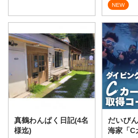
NEW
真鶴わんぱく日記(4名
だいび
様迄)
海家「C