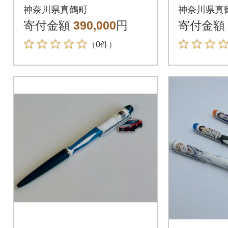
ース」 
神奈川県真鶴町
神奈川県真
真鶴町 
寄付金額
390,000
円
寄付金額
（0件）