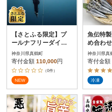
【さとふる限定】プ
魚伝特製
ールナフリーダイビ
め合わせ
ングスクールご利用
品人気ラ
神奈川県真鶴町
神奈川県真
券(30,000円)
1 (冷凍)
寄付金額
110,000
円
寄付金額
（0件）
NEW
冷凍