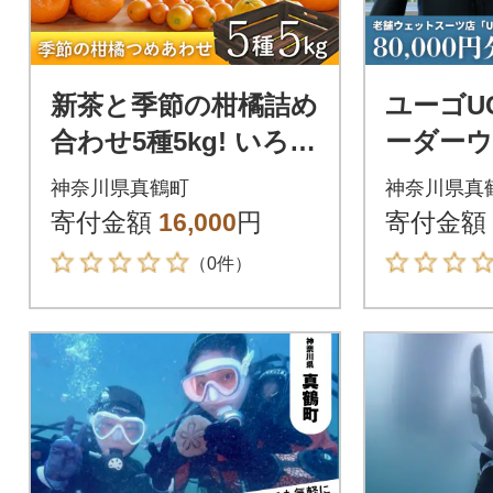
新茶と季節の柑橘詰め
ユーゴU
合わせ5種5kg! いろん
ーダー
な味が楽しめる農家
ツ購入で
神奈川県真鶴町
神奈川県真
直送みかんBox【先行
80,000
寄付金額
16,000
円
寄付金額
受付】
（0件）