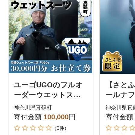
ユーゴUGOのフルオ
【さと
ーダーウエットスー
ールナ
ツ購入で使える商品券
ングス
神奈川県真鶴町
神奈川県真
30,000円分
券(100,0
寄付金額
100,000
円
寄付金額
（0件）