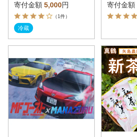
り】
寄付金額
5,000
円
寄付金額
（1件）
冷蔵