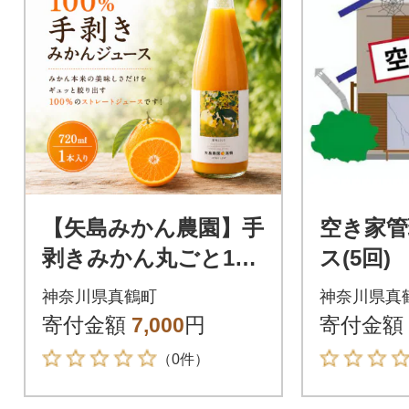
【矢島みかん農園】手
空き家管
剥きみかん丸ごと10
ス(5回)
0%ジュース720ml×1
神奈川県真鶴町
神奈川県真
本 みかん農園直送～
寄付金額
7,000
円
寄付金額
自然なままの味
（0件）