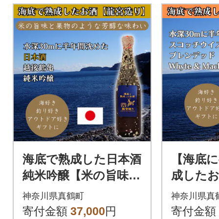
海底で熟成した日本酒
【海底に
純米吟醸【米の旨味と
成した
果物のような芳醇な
チウイスキ
神奈川県真鶴町
神奈川県真
香り】越後鶴亀 #D1
& Macka
寄付金額
37,000
円
寄付金額