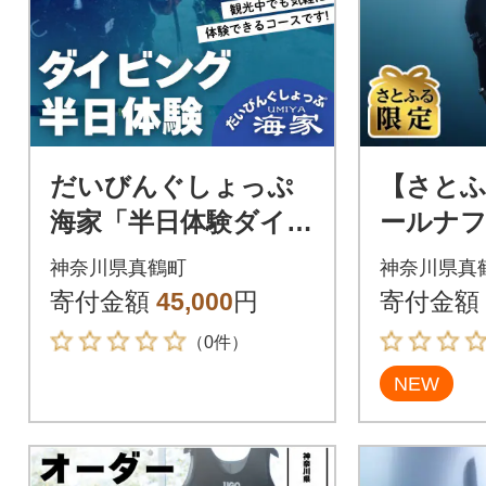
だいびんぐしょっぷ
【さと
海家「半日体験ダイビ
ールナ
ング」
ングス
神奈川県真鶴町
神奈川県真
券(70,00
寄付金額
45,000
円
寄付金額
（0件）
NEW