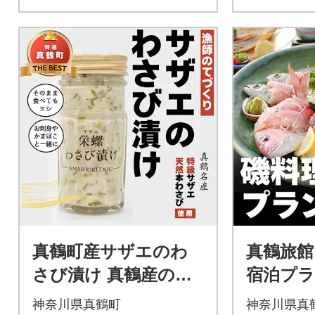
真鶴町産サザエのわ
真鶴旅館
さび漬け 真鶴産の海
宿泊プラ
鮮を使用【漁師の手作
神奈川県真鶴町
神奈川県真