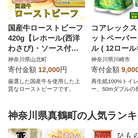
国産牛ローストビーフ
コアレックス
420g【レホール(西洋
ットペーパー 
わさび)・ソース付
ル ( 12ロール
き】
ル 50m 日用
神奈川県山北町
神奈川県川崎市
寄付金額
12,000
円
寄付金額
9,00
厳選した国産牛を使用した上
再生紙100%トイ
質なローストビーフです。
ー、50mダブルの
神奈川県真鶴町の人気ランキ