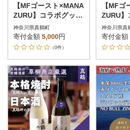
【MFゴースト×MANA
【MFゴ
ZURU】コラボグッズ
ZURU
「ボールペン・チャ
「ボール
神奈川県真鶴町
神奈川県真
ーム付き」
ト」
寄付金額
5,000
円
寄付金額
（0件）