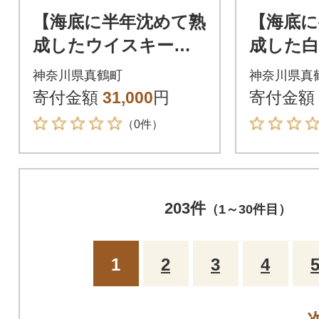
【海底に半年沈めて熟
【海底に
成したウイスキー】
成した
スコッチ ブレンデッ
口 NO B
神奈川県真鶴町
神奈川県真
ド CLAYMORE 700ml
ONNAY 
寄付金額
31,000
円
寄付金額
#8
（0件）
203件
（1～30件目）
1
2
3
4