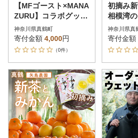
【MFゴースト×MANA
初摘み新
ZURU】コラボグッズ
相模湾
「クリアファイル1
育つ茶葉
神奈川県真鶴町
神奈川県真
枚」
に、色鮮
寄付金額
4,000
円
寄付金額
行受付】
（0件）