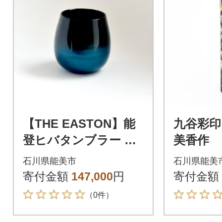
【THE EASTON】能
九谷彩印
登ヒバタンブラー ラ
美香作
ウンドタイプ 輪島塗
石川県能美市
石川県能美
(パールブルー)
寄付金額
147,000
円
寄付金額
（0件）