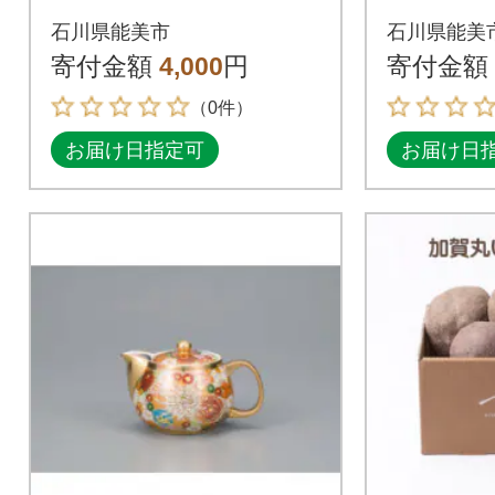
中学生以下)
石川県能美市
石川県能美
寄付金額
4,000
円
寄付金額
（0件）
お届け日指定可
お届け日