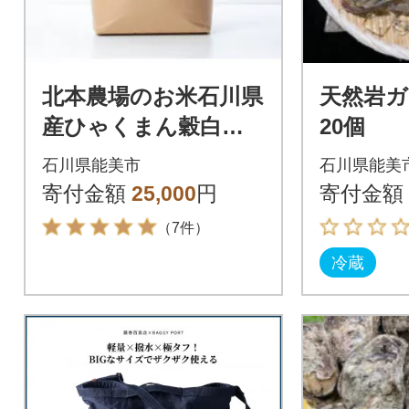
北本農場のお米石川県
天然岩ガ
産ひゃくまん穀白米1
20個
0kg×1袋
石川県能美市
石川県能美
寄付金額
25,000
円
寄付金額
（7件）
冷蔵