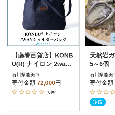
【藤巻百貨店】KONB
天然岩ガ
U(R) ナイロン 2way
5～6個
ショルダーバッグ
石川県能美市
石川県能美
寄付金額
72,000
円
寄付金額
（0件）
冷蔵