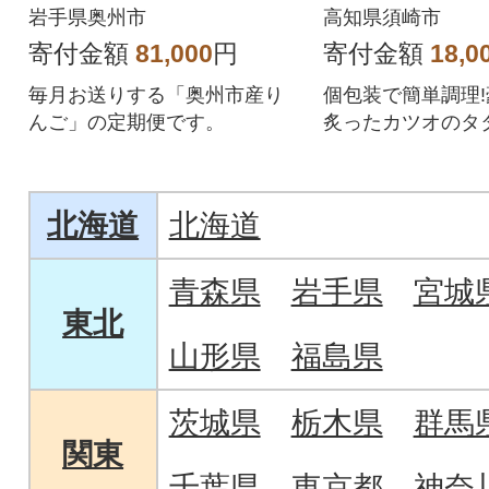
ブランド食べ比べ[AQ
岩手県奥州市
高知県須崎市
030]全6回
寄付金額
81,000
円
寄付金額
18,0
毎月お送りする「奥州市産り
個包装で簡単調理
んご」の定期便です。
炙ったカツオのタタ
北海道
北海道
青森県
岩手県
宮城
東北
山形県
福島県
茨城県
栃木県
群馬
関東
千葉県
東京都
神奈