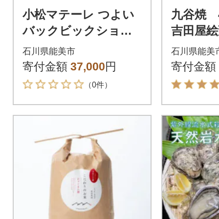
小松マテーレ つよい
九谷焼 
バックビックショル
吉田屋絵
ダー#2
ト)
石川県能美市
石川県能美
寄付金額
37,000
円
寄付金額
（0件）