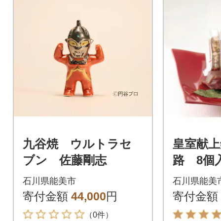
九谷焼 ウルトラセ
皇室献上
ブン 佐藤剛志
路 8個
石川県能美市
石川県能美
寄付金額
44,000
円
寄付金額
（0件）