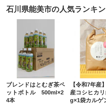
演多数
石川県能美市の人気ランキン
ブレンドはとむぎ茶ペ
【令和7年産
ットボトル 500ml×2
産コシヒカリ白
4本
g×1袋カルゲ