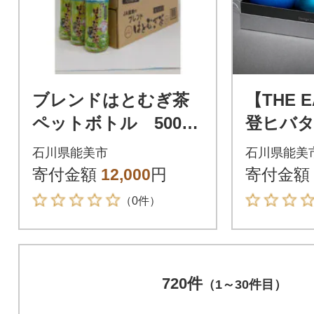
ブレンドはとむぎ茶
【THE 
ペットボトル 500ml
登ヒバタ
×24本
ウンドタ
石川県能美市
石川県能美
ト 輪島
寄付金額
12,000
円
寄付金額
塗
（0件）
720件
（1～30件目）