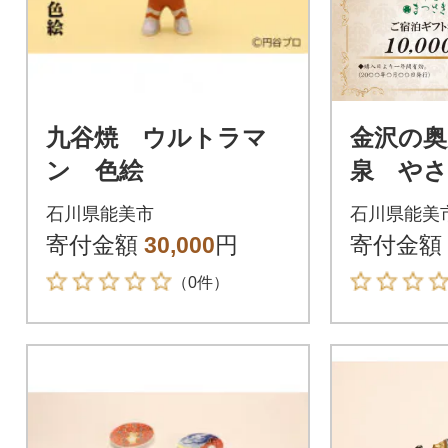
九谷焼 ウルトラマ
金沢の奥
ン 色絵
泉 や
つさき
石川県能美市
石川県能美
ト券10,
寄付金額
30,000
円
寄付金額
（0件）