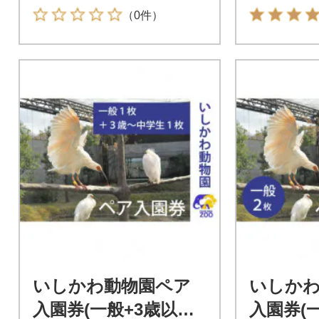
イズ ブルー
（0件）
いしかわ動物園ペア
いしか
入園券(一般+3歳以上
入園券(一