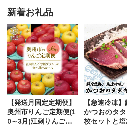
新着お礼品
【発送月固定定期便】
【急速冷凍】
奥州市りんご定期便(1
かつおのタタキ
0～3月)江刺りんご新
枚セットと塩