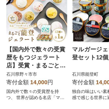
【国内外で数々の受賞
マルガージェ
歴をもつジェラート
登セット12
店】受賞・まるごと能
登ジェラート 12個
石川県野々市市
石川県能登町
寄付金額
14,000
円
寄付金額
14,0
国内外で数々の受賞歴を持
独自の味はいい素
つ、 世界が認める名店「マル
感で感じる世界に
ガージェラート」 メディア出
本ジェラート”