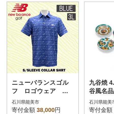
ニューバランスゴル
九谷焼 4
フ ロゴウェア ポ
谷風名品
ロシャツ メンズ
セット)
石川県能美市
石川県能美
通気性 半袖 3Lサ
寄付金額
38,000
円
寄付金額