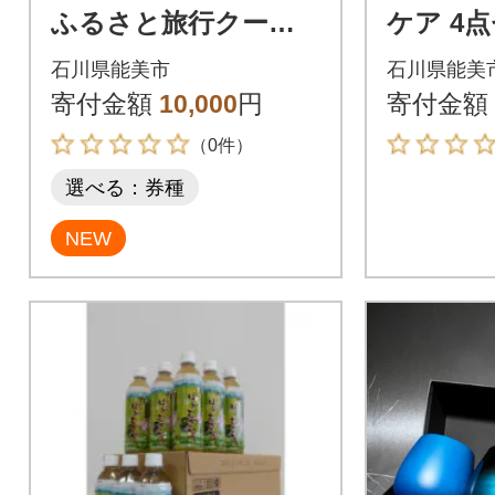
ふるさと旅行クーポ
ケア 4
ン(Eメール発行)3,000
石川県能美市
石川県能美
円分
寄付金額
10,000
円
寄付金額
（0件）
選べる：券種
NEW