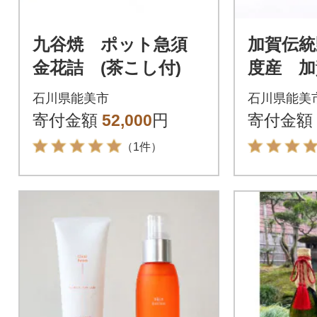
九谷焼 ポット急須
加賀伝統
金花詰 (茶こし付)
度産 加
5kg
石川県能美市
石川県能美
寄付金額
52,000
円
寄付金額
（1件）