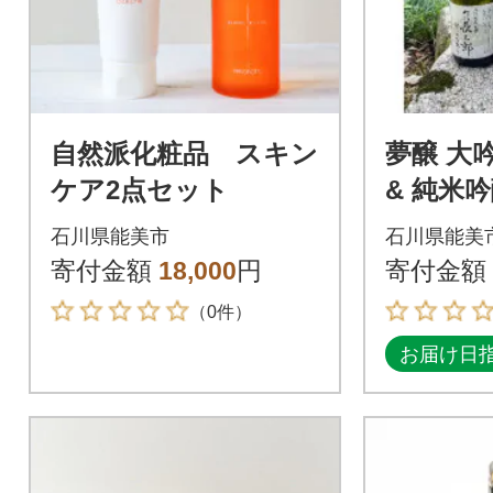
自然派化粧品 スキン
夢醸 大
ケア2点セット
& 純米吟
酒 日本
石川県能美市
石川県能美
み比べセ
寄付金額
18,000
円
寄付金額
（0件）
お届け日