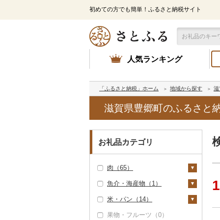
初めての方でも簡単！ふるさと納税サイト
人気ランキング
「ふるさと納税」ホーム
地域から探す
滋
滋賀県豊郷町のふるさと
お礼品カテゴリ
肉（65）
1
魚介・海産物（1）
牛肉（精肉）（63）
米・パン（14）
ステーキ（0）
牛肉（加工品）（0）
カニ（0）
果物・フルーツ（0）
すき焼き（0）
豚肉（精肉）（0）
エビ（0）
米（14）