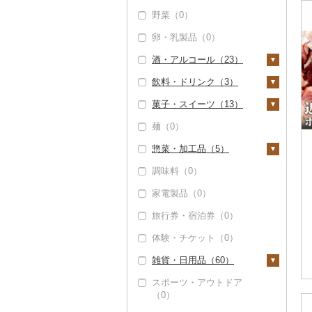
野菜（0）
しゃぶしゃぶ（0）
豚肉（加工品）（2）
いくら（0）
精米（0）
雑穀（0）
卵・乳製品（0）
焼肉（0）
ハンバーグ（0）
鶏肉（0）
うに（0）
無洗米（5）
餅（0）
酒・アルコール（23）
牛タン（0）
もつ鍋（0）
鹿肉（0）
明太子・たらこ（0）
玄米（0）
その他穀物加工品
（0）
飲料・ドリンク（3）
和牛（0）
ハム（0）
馬肉（0）
その他魚卵（0）
金芽米（0）
ビール・発泡酒（0）
パン（0）
菓子・スイーツ（13）
黒毛和牛（0）
ソーセージ・ウインナ
羊肉・ラム肉（ジンギ
貝（0）
ゆめぴりか（0）
日本酒（22）
水・ミネラルウォータ
ー（0）
スカン）（0）
ー（0）
麺（0）
白老牛（0）
うなぎ（1）
つや姫（0）
純米大吟醸（0）
焼酎（0）
ケーキ（9）
ベーコン・サラミ
鴨肉（0）
コーヒー・コーヒー豆
惣菜・加工品（5）
仙台牛（0）
鮮魚（0）
コシヒカリ（4）
純米吟醸（1）
梅酒（0）
クッキー（0）
（0）
（0）
猪肉（0）
調味料（0）
米沢牛（0）
イカ・タコ（0）
はえぬき（0）
大吟醸（1）
泡盛（0）
焼き菓子（4）
惣菜（0）
その他豚肉（加工品）
茶（0）
その他肉・加工品
（2）
家電製品（0）
山形牛（0）
海苔・海藻（0）
さがびより（0）
吟醸（0）
ワイン（0）
プリン（0）
カレー・シチュー
（0）
果汁飲料（0）
（0）
旅行券・宿泊券（0）
常陸牛（0）
干物（0）
あきたこまち（0）
その他日本酒（20）
ウイスキー（0）
ゼリー（0）
紅茶（0）
鍋（0）
体験・チケット（0）
上州牛（0）
その他魚介・加工品
ひとめぼれ（0）
リキュール・洋酒
チョコレート（0）
その他飲料・ジュース
（0）
（0）
ピザ（5）
（3）
雑貨・日用品（60）
飛騨牛（0）
ミルキークィーン
カステラ（0）
（5）
甘酒（1）
レトルト（0）
野菜ジュース（0）
スポーツ・アウトドア
近江牛（63）
アイス・ジェラート
家具・インテリア
（0）
ななつぼし（0）
ノンアルコール（0）
（0）
スープ（0）
（6）
炭酸飲料（0）
神戸牛・神戸ビーフ