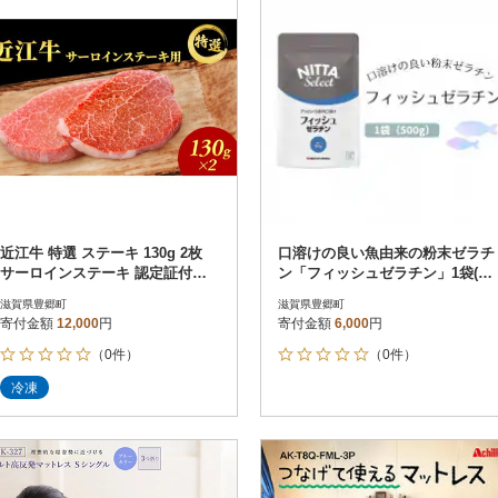
近江牛 特選 ステーキ 130g 2枚
口溶けの良い魚由来の粉末ゼラチ
サーロインステーキ 認定証付き[5
ン「フィッシュゼラチン」1袋(50
3820410]
0g)[53820405]
滋賀県豊郷町
滋賀県豊郷町
寄付金額
12,000
円
寄付金額
6,000
円
（0件）
（0件）
冷凍