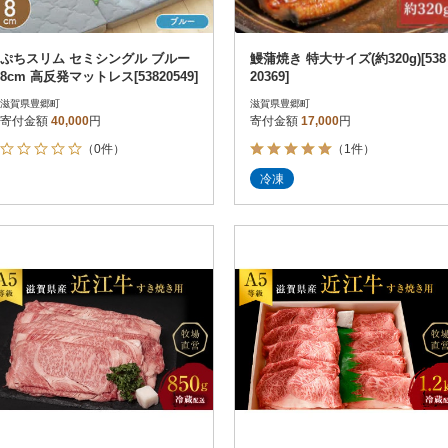
ぷちスリム セミシングル ブルー
鰻蒲焼き 特大サイズ(約320g)[538
8cm 高反発マットレス[53820549]
20369]
滋賀県豊郷町
滋賀県豊郷町
寄付金額
40,000
円
寄付金額
17,000
円
（0件）
（1件）
冷凍