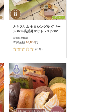
ぷちスリム セミシングル グリー
ン 8cm高反発マットレス[538205
51]
滋賀県豊郷町
寄付金額
40,000
円
（0件）