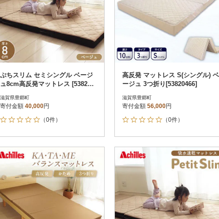
ぷちスリム セミシングル ベージ
高反発 マットレス S(シングル) ベ
ュ8cm高反発マットレス [538205
ージュ 3つ折り[53820466]
50]
滋賀県豊郷町
滋賀県豊郷町
寄付金額
40,000
円
寄付金額
56,000
円
（0件）
（0件）