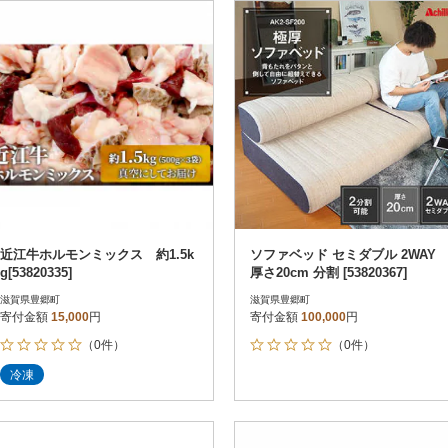
冷蔵便
円
冷凍便
レビュー
レビュー
決済方法
解除
寄付金額
PayPay
クレジットカード決済
寄付金額
Amazon Pay
楽天ペイ
メルペイ
コンビニ支払い
ソフトバンクまとめて支払い
au PAY（auかんたん決済）
近江牛ホルモンミックス 約1.5k
ソファベッド セミダブル 2WAY
d払い
g[53820335]
厚さ20cm 分割 [53820367]
金融機関(Pay-easy決済)
滋賀県豊郷町
滋賀県豊郷町
寄付金額
15,000
円
寄付金額
100,000
円
（0件）
（0件）
解除
結果を見る（
187
冷凍