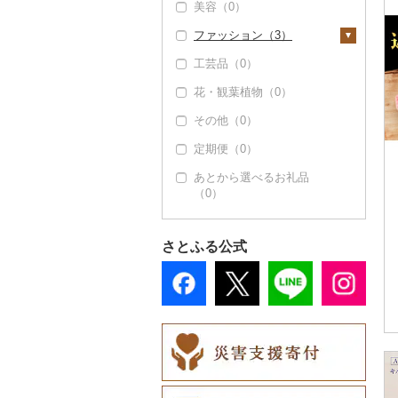
美容（0）
（0）
その他米（0）
その他酒（0）
その他洋菓子（0）
豆腐・納豆（0）
タンス（0）
寝具（54）
豆乳（0）
ファッション（3）
但馬牛（0）
煎餅・おかき（0）
漬物（0）
机・テーブル（0）
布団（1）
タオル（0）
その他飲料・ジュース
（0）
工芸品（0）
土佐あかうし（0）
羊羹（0）
缶詰・瓶詰（0）
椅子・チェア・ソファ
枕（0）
文房具・印鑑（0）
鞄・バッグ（0）
（6）
花・観葉植物（0）
佐賀牛（0）
饅頭（0）
乾物（0）
毛布（0）
食器（0）
洋服（0）
その他家具・インテリ
その他（0）
長崎和牛（0）
大福（0）
燻製（スモーク）
タオルケット（0）
キッチン用品（0）
和服（0）
ア（5）
（0）
定期便（0）
あか牛（0）
その他和菓子（0）
その他寝具（53）
日用品（0）
靴・履物（0）
おせち（0）
あとから選べるお礼品
宮崎牛（0）
楽器・器材（0）
アクセサリー（0）
（0）
その他加工品（0）
その他牛肉（精肉）
本・CD・DVD（0）
その他服飾小物（3）
（0）
おもちゃ・ぬいぐるみ
財布（0）
さとふる公式
（0）
ショール・ストール
ご当地キャラクター
（0）
（0）
ネクタイ・ベルト
ベビー用品（0）
（0）
ペット用品（0）
マフラー・手袋（0）
防災グッズ（0）
その他服飾小物（3）