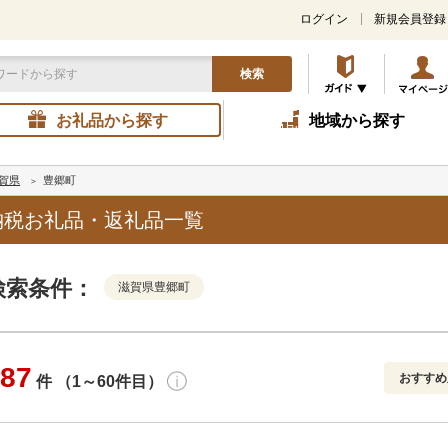
ログイン
新規会員登録
検索
お礼品から探す
地域から探す
賀県
豊郷町
納税お礼品・返礼品一覧
検索条件：
滋賀県豊郷町
87
おすすめ
件 （1～60件目）
寄付金額
解除
発送種別
解除
おすすめ
通常
円～
新着順