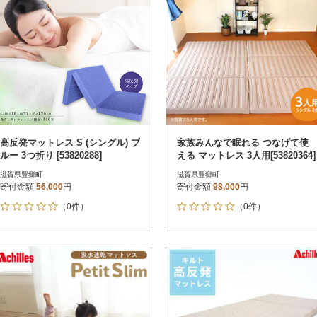
高反発マットレス S (シングル) ブ
家族みんなで眠れる つなげて使
ルー 3つ折り [53820288]
える マットレス 3人用[53820364]
滋賀県豊郷町
滋賀県豊郷町
寄付金額
56,000
円
寄付金額
98,000
円
（0件）
（0件）