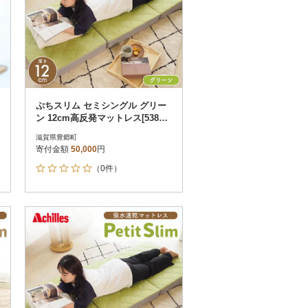
ぷちスリム セミシングル グリー
ン 12cm高反発マットレス[53820
555]
滋賀県豊郷町
寄付金額
50,000
円
（0件）