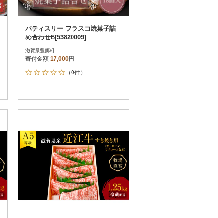
パティスリー フラスコ焼菓子詰
め合わせB[53820009]
滋賀県豊郷町
寄付金額
17,000
円
（0件）