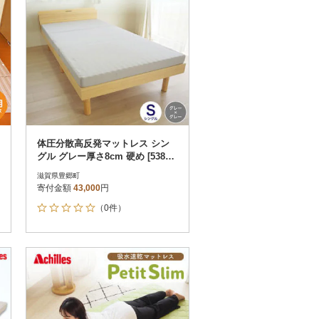
体圧分散高反発マットレス シン
グル グレー厚さ8cm 硬め [53820
560]
滋賀県豊郷町
寄付金額
43,000
円
（0件）