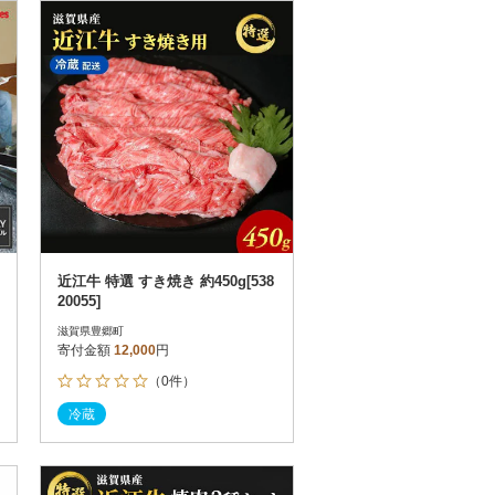
お届け時間帯指定可
発送される月指定可
件数順
90
評価順
120
が高い順
その他
解除
が低い順
さとふる限定のお礼品
定期便
さとふるアプリdeワンストップ申請
対象
近江牛 特選 すき焼き 約450g[538
20055]
滋賀県豊郷町
寄付金額
12,000
円
（0件）
件）
冷蔵