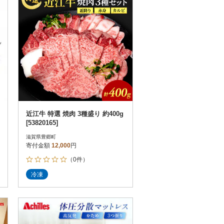
近江牛 特選 焼肉 3種盛り 約400g
[53820165]
滋賀県豊郷町
寄付金額
12,000
円
（0件）
冷凍