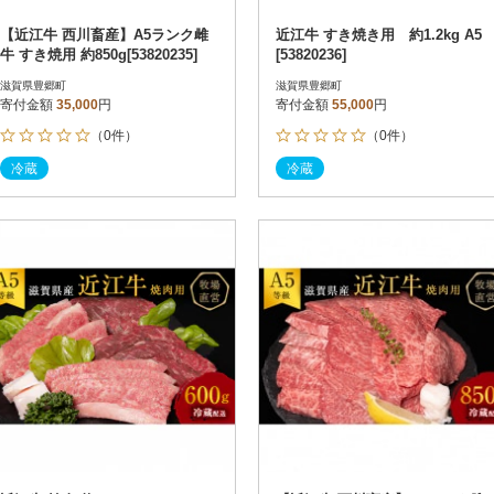
【近江牛 西川畜産】A5ランク雌
近江牛 すき焼き用 約1.2kg A5
牛 すき焼用 約850g[53820235]
[53820236]
滋賀県豊郷町
滋賀県豊郷町
寄付金額
35,000
円
寄付金額
55,000
円
（0件）
（0件）
冷蔵
冷蔵