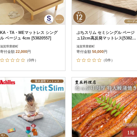
KA・TA・MEマットレス シング
ぷちスリム セミシングル ベージ
ル ベージュ 4cm [53820557]
ュ12cm高反発マットレス[538205
54]
滋賀県豊郷町
滋賀県豊郷町
寄付金額
22,000
円
寄付金額
50,000
円
（0件）
（0件）