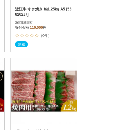
近江牛 すき焼き 約1.25kg A5 [53
820237]
滋賀県豊郷町
寄付金額
110,000
円
（0件）
冷蔵