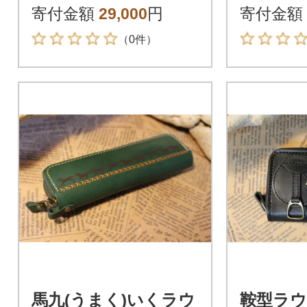
袋セッ
寄付金額
29,000
円
寄付金額
（0件）
馬九(うまく)いくラウ
鞍型ラ