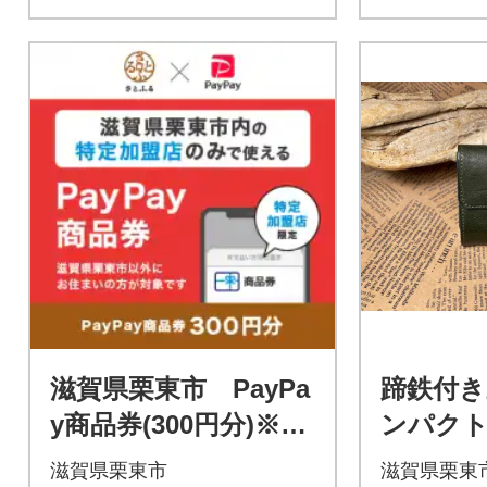
滋賀県栗東市 PayPa
蹄鉄付き
y商品券(300円分)※地
ンパク
域内の一部の加盟店の
(グリーン
滋賀県栗東市
滋賀県栗東