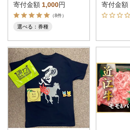
みで利用可
寄付金額
1,000
円
寄付金額
（8件）
選べる：券種