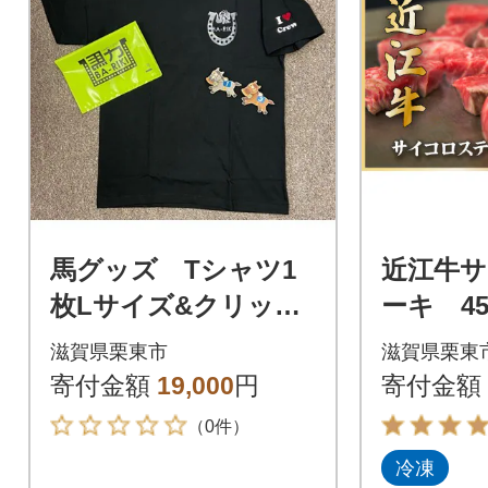
馬グッズ Tシャツ1
近江牛
枚Lサイズ&クリップ
ーキ 45
マグネット2個&馬力
滋賀県栗東市
滋賀県栗東
袋
寄付金額
19,000
円
寄付金額
（0件）
冷凍