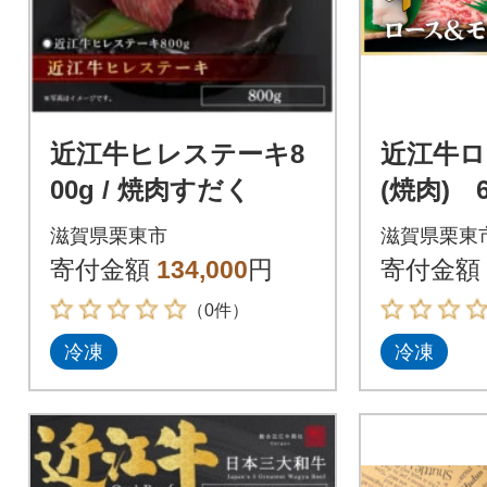
近江牛ヒレステーキ8
近江牛ロ
00g / 焼肉すだく
(焼肉) 6
滋賀県栗東市
滋賀県栗東
寄付金額
134,000
円
寄付金額
（0件）
冷凍
冷凍