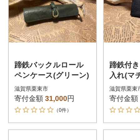
蹄鉄バックルロール
蹄鉄付き
ペンケース(グリーン)
入れ(マ
ク
滋賀県栗東市
滋賀県栗東
寄付金額
31,000
円
寄付金額
（0件）