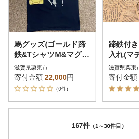
馬グッズ(ゴールド蹄
蹄鉄付き
鉄&TシャツM&マグネ
入れ(マ
ット2個)
ル
滋賀県栗東市
滋賀県栗東
寄付金額
22,000
円
寄付金額
（0件）
167件
（1～30件目）