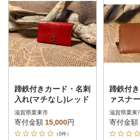
蹄鉄付きカード・名刺
蹄鉄付
入れ(マチなし)レッド
ァスナ
レット 
滋賀県栗東市
滋賀県栗東
寄付金額
15,000
円
寄付金額
（0件）