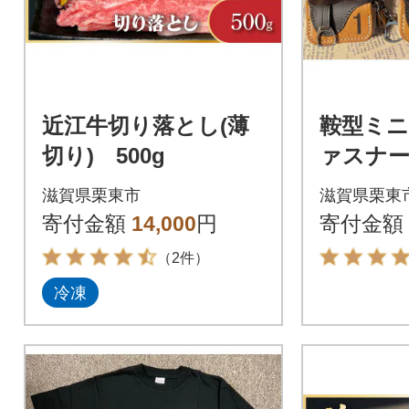
近江牛切り落とし(薄
鞍型ミ
切り) 500g
ァスナ
ス
滋賀県栗東市
滋賀県栗東
寄付金額
14,000
円
寄付金額
（2件）
冷凍