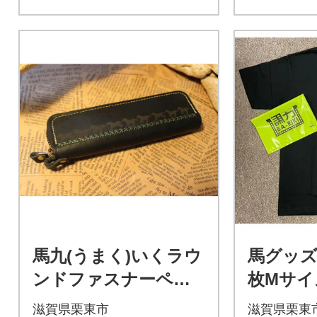
馬九(うまく)いくラウ
馬グッズ
ンドファスナーペン
枚Mサイ
ケース(ブラック)
マグネッ
滋賀県栗東市
滋賀県栗東