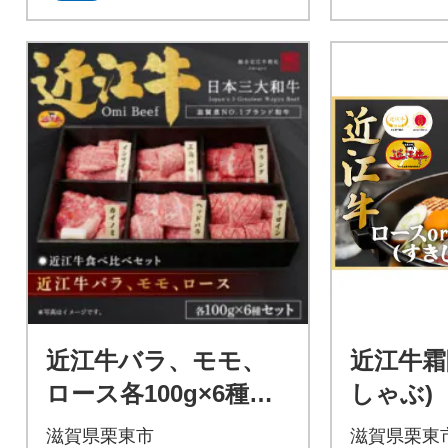
近江牛バラ、モモ、
近江牛霜
ロース各100g×6種セ
しゃぶ) 
ット / 焼肉すだく
滋賀県栗東市
滋賀県栗東