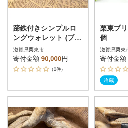
蹄鉄付きシンプルロ
栗東プリ
ングウォレット (ブラ
個
ック)
滋賀県栗東市
滋賀県栗東
寄付金額
90,000
円
寄付金額
（0件）
冷蔵