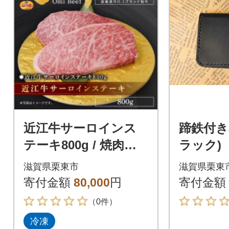
近江牛サーロインス
蹄鉄付き
テーキ800g / 焼肉す
ラック)
だく
滋賀県栗東市
滋賀県栗東
寄付金額
80,000
円
寄付金額
（0件）
冷凍