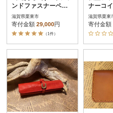
ンドファスナーペン
ナーコイ
ケース(グリーン)
ラック)
滋賀県栗東市
滋賀県栗東
寄付金額
29,000
円
寄付金額
（1件）