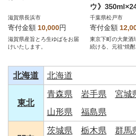
ウ》350ml×2
滋賀県長浜市
千葉県松戸市
寄付金額
10,000
円
寄付金額
12,0
滋賀県産旨とろ生ゆばをお届
東京下町の大衆酒
けいたします。
続ける、元祖“焼
ル”の味わいを追
北海道
北海道
青森県
岩手県
宮城
東北
山形県
福島県
茨城県
栃木県
群馬