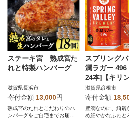
ステーキ宮 熟成宮た
スプリングバレ
れと特製ハンバーグ
潤ラガー 496 [
24本]【キリ
ル】クラフト
滋賀県長浜市
滋賀県彦根市
寄付金額
13,000
円
寄付金額
18,5
熟成宮のたれとこだわりのハ
豊潤なのに、綺麗
ンバーグをご自宅までお届け
め細やかなふわと
します
ラフトビール350m