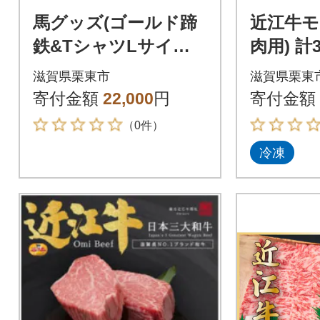
馬グッズ(ゴールド蹄
近江牛モ
鉄&TシャツLサイズ&
肉用) 計3
マグネット2個)
滋賀県栗東市
滋賀県栗東
寄付金額
22,000
円
寄付金額
（0件）
冷凍