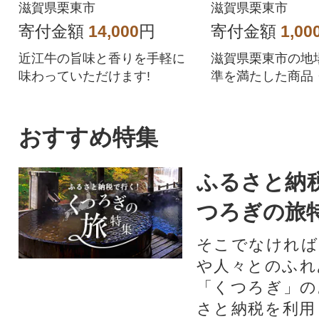
みで利用可
滋賀県栗東市
滋賀県栗東市
寄付金額
14,000
円
寄付金額
1,00
近江牛の旨味と香りを手軽に
滋賀県栗東市の地
味わっていただけます!
準を満たした商品
を提供するPayPa
お支払いにご利用
す。滋賀県栗東市
おすすめ特集
ayPay商品券を
のでご注意くださ
ふるさと納
つろぎの旅
そこでなければ
や人々とのふれ
「くつろぎ」の
さと納税を利用