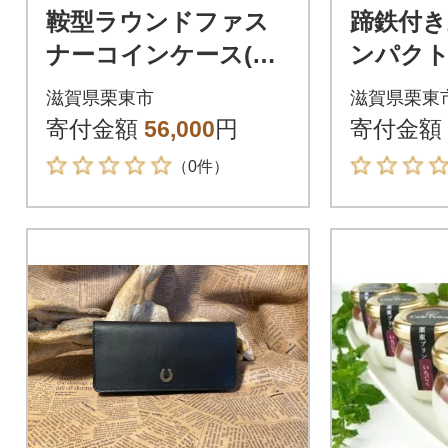
鞍型ラウンドファス
蹄鉄付き
ナーコインケース(キ
ンパク
ャメル)
(キャメル
滋賀県栗東市
滋賀県栗東
寄付金額
56,000
円
寄付金額
（0件）