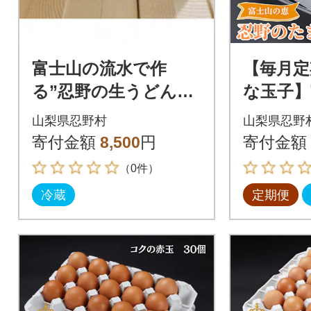
富士山の流水で作
【毎月定
る”忍野の生うどん”5
な玉子】
個箱入り
忍野のた
山梨県忍野村
山梨県忍野
のピンク
寄付金額
8,500
円
寄付金額
回
（0件）
冷蔵
定期便