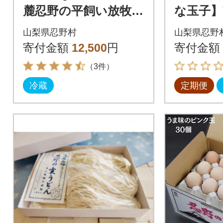
麓忍野の平飼い放牧
な玉子】
卵 10個入×3パック
忍野のた
山梨県忍野村
山梨県忍野
のピンク
寄付金額
12,500
円
寄付金額
2回
（3件）
冷蔵
定期便