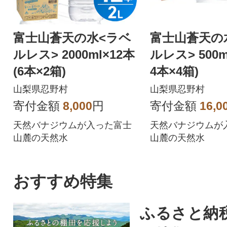
富士山蒼天の水<ラベ
富士山蒼天の
ルレス> 2000ml×12本
ルレス> 500m
(6本×2箱)
4本×4箱)
山梨県忍野村
山梨県忍野村
寄付金額
8,000
円
寄付金額
16,0
天然バナジウムが入った富士
天然バナジウムが
山麓の天然水
山麓の天然水
おすすめ特集
ふるさと納