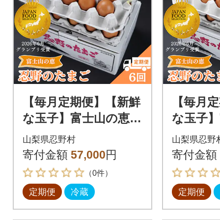
【毎月定期便】【新鮮
【毎月定
な玉子】富士山の恵
な玉子】
忍野のたまご‐コクの
忍野のた
山梨県忍野村
山梨県忍野
赤玉‐30個入全6回
赤玉‐50
寄付金額
57,000
円
寄付金額
（0件）
定期便
冷蔵
定期便