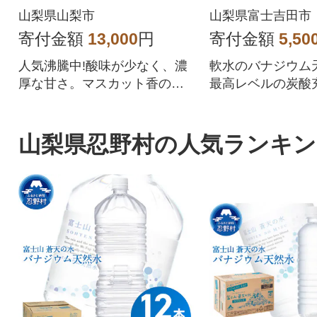
ーツ 人気のぶどう
山梨県山梨市
山梨県富士吉田市
寄付金額
13,000
円
寄付金額
5,50
人気沸騰中!酸味が少なく、濃
軟水のバナジウム
厚な甘さ。マスカット香の芳
最高レベルの炭酸充
醇な香りが特徴のシャインマ
糖 強炭酸水500ml×
スカット。シャインマスカッ
トを中心にぶどうをたくさん
山梨県忍野村の人気ランキン
作っている農家が自信を持っ
てお届けします。