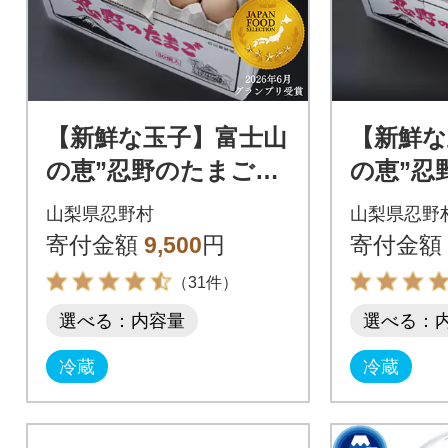
【新鮮な玉子】富士山
【新鮮な
の恵”忍野のたまご”‐
の恵”忍
うま味のピンク玉‐30
コクの赤
山梨県忍野村
山梨県忍野
個入
寄付金額
9,500
円
寄付金額
（31件）
選べる：内容量
選べる：
冷蔵
冷蔵