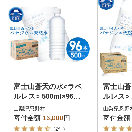
富士山蒼天の水<ラベ
富士山蒼
ルレス> 500ml×96本
ルレス> 2
(24本×4箱)
(6本×2箱
山梨県忍野村
山梨県忍野
寄付金額
16,000
円
寄付金額
（2件）