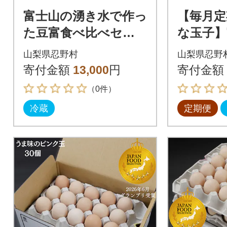
富士山の湧き水で作っ
【毎月定
た豆富食べ比べセッ
な玉子】
ト(計9点) 【山梨県
忍野のた
山梨県忍野村
山梨県忍野
忍野村】
赤玉‐30
寄付金額
13,000
円
寄付金額
（0件）
冷蔵
定期便