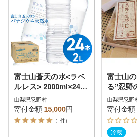
富士山蒼天の水<ラベ
富士山の
ルレス> 2000ml×24本
る”忍野
(6本×4箱)
個箱入り
山梨県忍野村
山梨県忍野
1瓶
寄付金額
15,000
円
寄付金額
（1件）
冷蔵