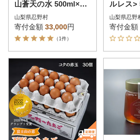
山蒼天の水 500ml×24
ルレス> 5
本(1ケース)ラベルレ
(24本×2
山梨県忍野村
山梨県忍野
ス※離島不可
寄付金額
33,000
円
寄付金額
（1件）