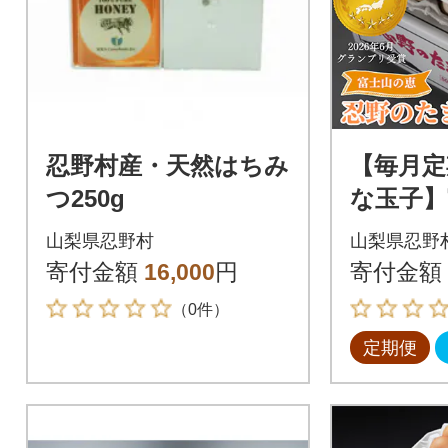
忍野村産・天然はちみ
【毎月定
つ250g
な玉子】
忍野のた
山梨県忍野村
山梨県忍野
のピンク
寄付金額
16,000
円
寄付金額
回
（0件）
定期便