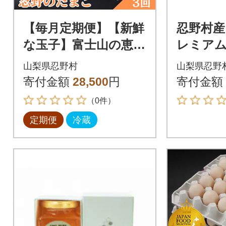
【毎月定期便】【新鮮
忍野村産
な玉子】富士山の恵
レミアム
忍野のたまご‐コクの
KUSAI
山梨県忍野村
山梨県忍野
赤玉‐30個入全3回
g】
寄付金額
28,500
円
寄付金額
（0件）
定期便
冷蔵