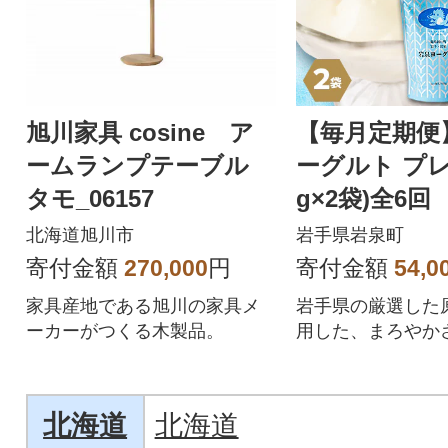
旭川家具 cosine ア
【毎月定期便
ームランプテーブル
ーグルト プレ
タモ_06157
g×2袋)全6回
北海道旭川市
岩手県岩泉町
寄付金額
270,000
円
寄付金額
54,0
家具産地である旭川の家具メ
岩手県の厳選した
ーカーがつくる木製品。
用した、まろやか
り食感が特長のヨ
す。
北海道
北海道