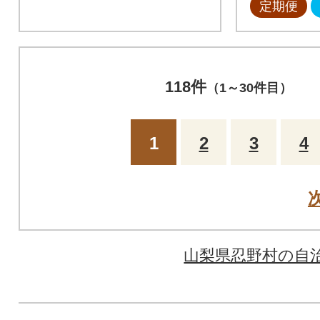
定期便
118件
（1～30件目）
1
2
3
4
山梨県忍野村の自