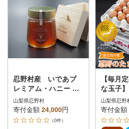
忍野村産 いであプ
【毎月定
レミアム・ハニー HO
な玉子】
KUSAI【紅富士 270
忍野のた
山梨県忍野村
山梨県忍野
g】
赤玉‐50
寄付金額
24,000
円
寄付金額
（0件）