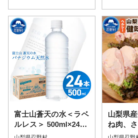
富士山蒼天の水＜ラベ
山梨県産
ルレス＞ 500ml×24本
ね肉、さ
(1ケース)
元 合計
山梨県忍野村
山梨県忍野