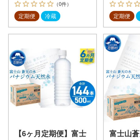
回
（0件）
定期便
冷蔵
定期便
【6ヶ月定期便】富士
富士山蒼