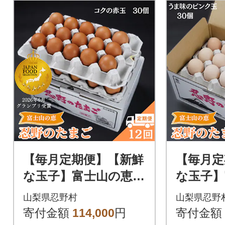
【毎月定期便】【新鮮
【毎月定
な玉子】富士山の恵
な玉子】
忍野のたまご‐コクの
忍野のた
山梨県忍野村
山梨県忍野
赤玉‐30個入全12回
のピンク
寄付金額
114,000
円
寄付金額