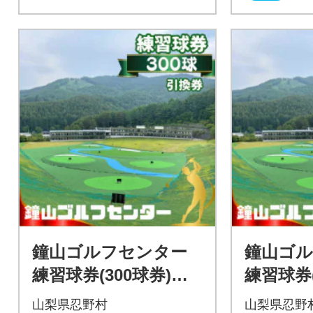
鐘山ゴルフセンター
鐘山ゴ
練習球券(300球券)引
練習球券(
換券
換券
山梨県忍野村
山梨県忍野