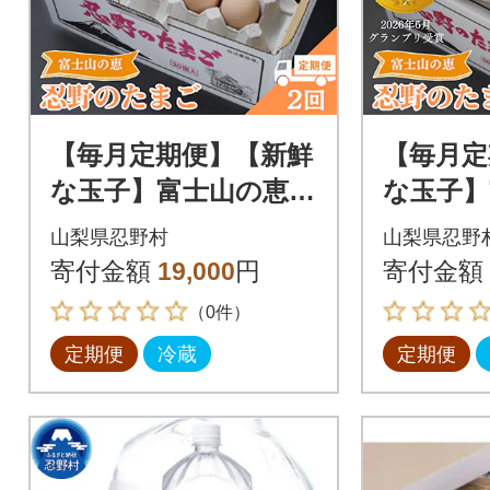
【毎月定期便】【新鮮
【毎月定
な玉子】富士山の恵
な玉子】
忍野のたまご‐うま味
忍野のた
山梨県忍野村
山梨県忍野
のピンク玉‐30個入全2
のピンク
寄付金額
19,000
円
寄付金額
回
回
（0件）
定期便
冷蔵
定期便