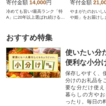
寄付金額
14,000
円
寄付金額
21,0
冷めても旨い!最高ランク「特
やまがたのおいし
A」に20年以上選ばれ続ける、
や姫」をお届けし
山形自慢の「はえぬき」をお
届けします
おすすめ特集
使いたい分
便利な小分
保存しやすく、
分けのお礼品を
要な分だけ使え
暮らしの方やお
ったり。毎日の