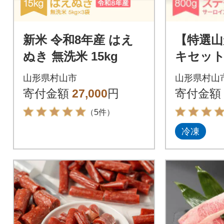
新米 令和8年産 はえ
【特選山
ぬき 無洗米 15kg
キセット
イン200
山形県村山市
山形県村山
00g×2)
寄付金額
27,000
円
寄付金額
（5件）
冷凍