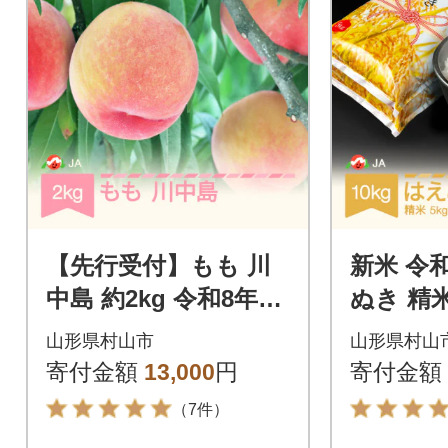
【先行受付】もも 川
新米 令
中島 約2kg 令和8年産
ぬき 精米
【8月中旬～9月上旬頃
山形県村山市
山形県村山
発送予定】
寄付金額
13,000
円
寄付金額
（7件）