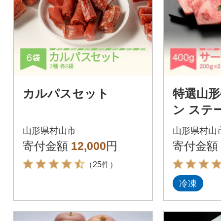
カルパスセット
特選山形
ン ステーキ 約2
黒毛和牛
山形県村山市
山形県村山
寄付金額
12,000
円
寄付金額
（25件）
冷凍