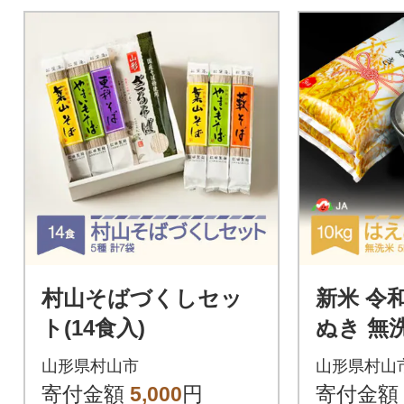
村山そばづくしセッ
新米 令
ト(14食入)
ぬき 無洗
山形県村山市
山形県村山
寄付金額
5,000
円
寄付金額