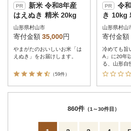
新米 令和8年産
令和7年産 はえぬ
PR
PR
はえぬき 精米 20kg
き 10kg
山形県村山市
山形県村山
寄付金額
35,000
円
寄付金額
やまがたのおいしいお米「は
冷めても旨
えぬき」をお届けします。
A」に20年
る、山形自
をお届けし
（59件）
860件
（1～30件目）