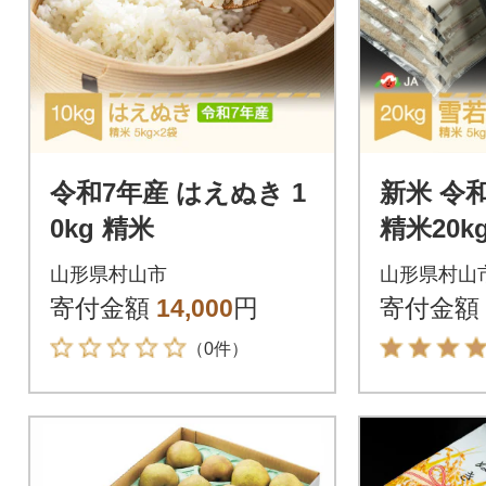
令和7年産 はえぬき 1
新米 令
0kg 精米
精米20k
山形県村山市
山形県村山
寄付金額
14,000
円
寄付金額
（0件）