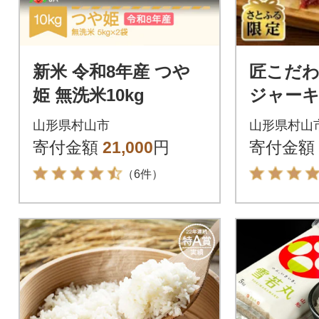
新米 令和8年産 つや
匠こだ
姫 無洗米10kg
ジャー
【さとふ
山形県村山市
山形県村山
寄付金額
21,000
円
寄付金額
（6件）