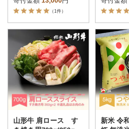
寄付金額
13,000
円
寄付金額
（1件）
山形牛 肩ロース す
新米 令