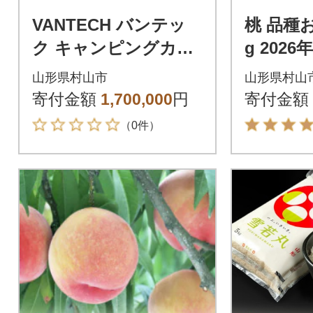
VANTECH バンテッ
桃 品種
ク キャンピングカー
g 202
クーポンコード 50万
山形県村山市
山形県村山
円分
寄付金額
1,700,000
円
寄付金額
（0件）