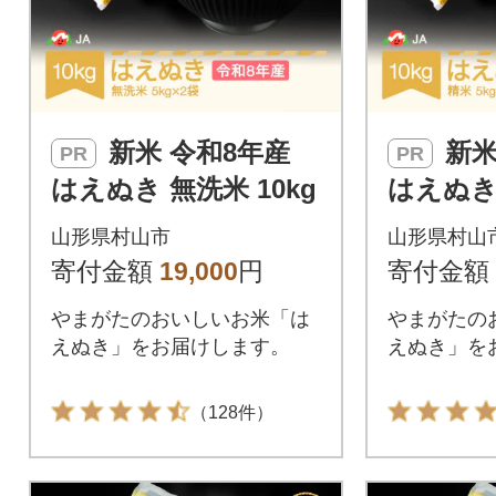
新米 令和8年産
新米 令和8年産
PR
PR
はえぬき 無洗米 10kg
はえぬき 
山形県村山市
山形県村山
寄付金額
19,000
円
寄付金額
やまがたのおいしいお米「は
やまがたの
えぬき」をお届けします。
えぬき」を
（128件）