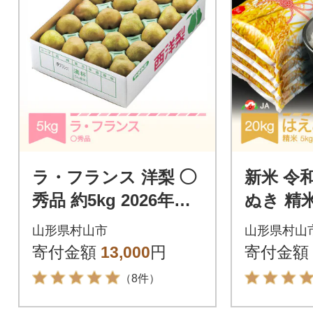
ラ・フランス 洋梨 ◯
新米 令
秀品 約5kg 2026年産
ぬき 精米
令和8年産
山形県村山市
山形県村山
寄付金額
13,000
円
寄付金額
（8件）