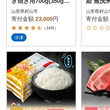
き焼き用700g(350g×2
姫 無洗米
P)
山形県村山市
山形県村山
寄付金額
23,000
円
寄付金額
（34件）
冷凍