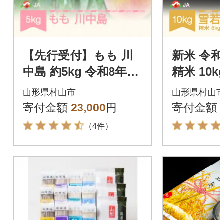
【先行受付】もも 川
新米 令
中島 約5kg 令和8年産
精米 10k
【8月中旬～9月上旬頃
山形県村山市
山形県村山
発送予定】
寄付金額
23,000
円
寄付金額
（4件）