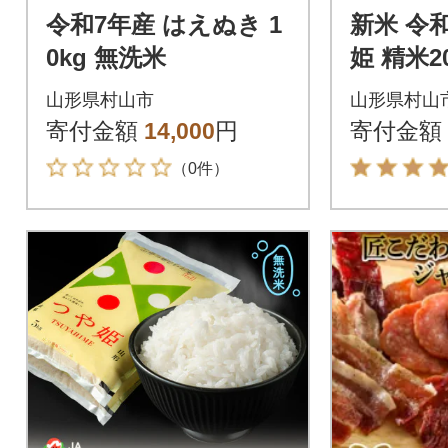
令和7年産 はえぬき 1
新米 令
0kg 無洗米
姫 精米2
山形県村山市
山形県村山
寄付金額
14,000
円
寄付金額
（0件）