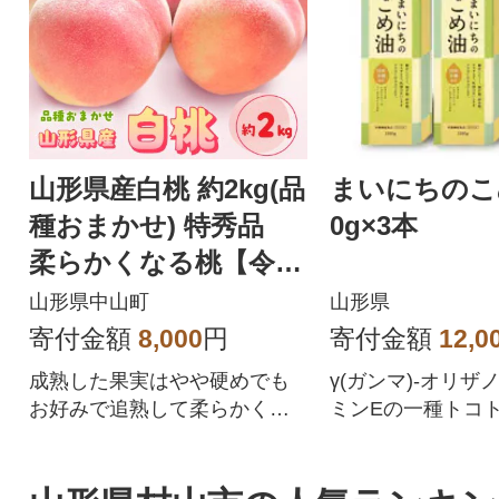
山形県産白桃 約2kg(品
まいにちのこめ
種おまかせ) 特秀品
0g×3本
柔らかくなる桃【令和
8年産】
山形県中山町
山形県
寄付金額
8,000
円
寄付金額
12,0
成熟した果実はやや硬めでも
γ(ガンマ)-オリザ
お好みで追熟して柔らかくし
ミンEの一種トコ
ても糖度が高くとっても甘い
が含まれるこめ油
んです!