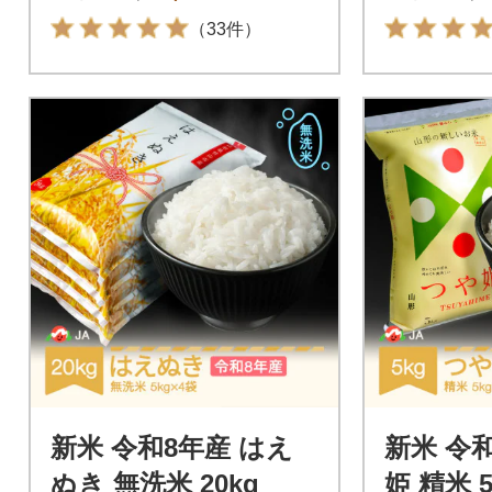
（33件）
新米 令和8年産 はえ
新米 令
ぬき 無洗米 20kg
姫 精米 5